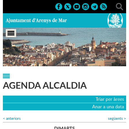
Portada
>
Agenda
>
Agenda Alcaldia
>
18-02-2025
AGENDA ALCALDIA
Triar per àrees
Anar a una data
<
anteriors
següents
>
DIMARTS