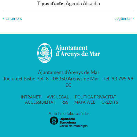
Tipus d'acte:
Agenda Alcaldia
<
anteriors
següents
>
Ajuntament d'Arenys de Mar
Riera del Bisbe Pol, 8 - 08350 Arenys de Mar - Tel. 93 795 99
00
INTRANET
AVÍS LEGAL
POLÍTICA PRIVACITAT
ACCESSIBILITAT
RSS
MAPA WEB
CRÈDITS
Amb la col·laboració de: