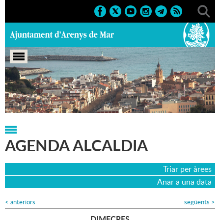
Portada
>
Agenda
>
Agenda Alcaldia
>
19-10-2016
AGENDA ALCALDIA
Triar per àrees
Anar a una data
<
anteriors
següents
>
DIMECRES