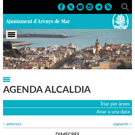
Portada
>
Agenda
>
Agenda Alcaldia
>
21-12-2016
AGENDA ALCALDIA
Triar per àrees
Anar a una data
<
anteriors
següents
>
DIMECRES