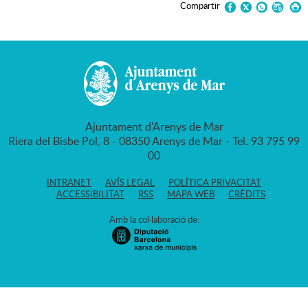
Compartir
Ajuntament d'Arenys de Mar
Riera del Bisbe Pol, 8 - 08350 Arenys de Mar - Tel. 93 795 99
00
INTRANET
AVÍS LEGAL
POLÍTICA PRIVACITAT
ACCESSIBILITAT
RSS
MAPA WEB
CRÈDITS
Amb la col·laboració de: