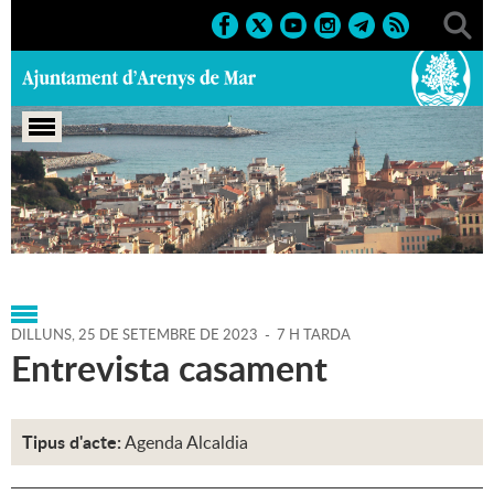
Portada
>
Regidories
>
Alcaldia
>
Agenda
>
Agenda
Alcaldia
>
25-09-2023
DILLUNS,
25
DE
SETEMBRE
DE
2023
-
7 H TARDA
Entrevista casament
Tipus d'acte:
Agenda Alcaldia