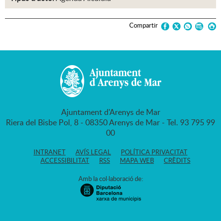
Compartir
Ajuntament d'Arenys de Mar
Riera del Bisbe Pol, 8 - 08350 Arenys de Mar - Tel. 93 795 99
00
INTRANET
AVÍS LEGAL
POLÍTICA PRIVACITAT
ACCESSIBILITAT
RSS
MAPA WEB
CRÈDITS
Amb la col·laboració de: