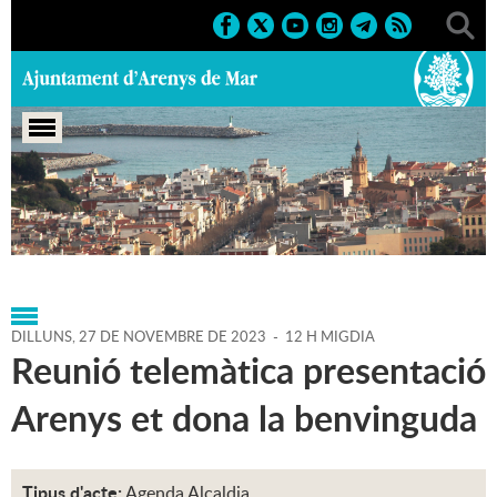
Portada
>
Regidories
>
Alcaldia
>
Agenda
>
Agenda
Alcaldia
>
27-11-2023
DILLUNS,
27
DE
NOVEMBRE
DE
2023
-
12 H MIGDIA
Reunió telemàtica presentació
Arenys et dona la benvinguda
Tipus d'acte:
Agenda Alcaldia