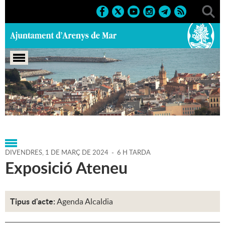
Portada
>
Regidories
>
Alcaldia
>
Agenda
>
Agenda
Alcaldia
>
01-03-2024
DIVENDRES,
1
DE
MARÇ
DE
2024
-
6 H TARDA
Exposició Ateneu
Tipus d'acte:
Agenda Alcaldia