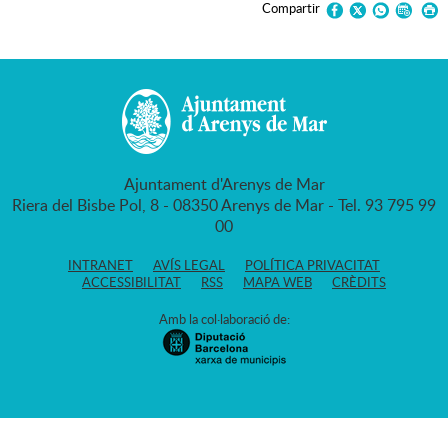
Compartir
Ajuntament d'Arenys de Mar
Riera del Bisbe Pol, 8 - 08350 Arenys de Mar - Tel. 93 795 99
00
INTRANET
AVÍS LEGAL
POLÍTICA PRIVACITAT
ACCESSIBILITAT
RSS
MAPA WEB
CRÈDITS
Amb la col·laboració de: