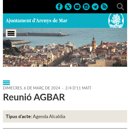
Portada
>
Regidories
>
Alcaldia
>
Agenda
>
Agenda
Alcaldia
>
06-03-2024
DIMECRES,
6
DE
MARÇ
DE
2024
-
2/4 D'11 MATÍ
Reunió AGBAR
Tipus d'acte:
Agenda Alcaldia