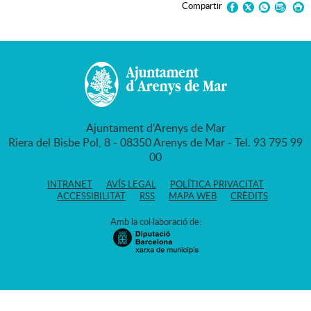
Compartir
Ajuntament d'Arenys de Mar
Riera del Bisbe Pol, 8 - 08350 Arenys de Mar - Tel. 93 795 99
00
INTRANET
AVÍS LEGAL
POLÍTICA PRIVACITAT
ACCESSIBILITAT
RSS
MAPA WEB
CRÈDITS
Amb la col·laboració de: