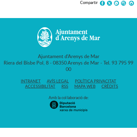
Compartir
Ajuntament d'Arenys de Mar
Riera del Bisbe Pol, 8 - 08350 Arenys de Mar - Tel. 93 795 99
00
INTRANET
AVÍS LEGAL
POLÍTICA PRIVACITAT
ACCESSIBILITAT
RSS
MAPA WEB
CRÈDITS
Amb la col·laboració de: