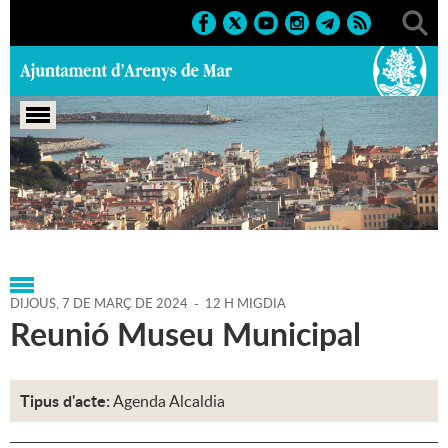
Portada
>
Regidories
>
Alcaldia
>
Agenda
>
Agenda
Alcaldia
>
07-03-2024
DIJOUS,
7
DE
MARÇ
DE
2024
-
12 H MIGDIA
Reunió Museu Municipal
Tipus d'acte:
Agenda Alcaldia