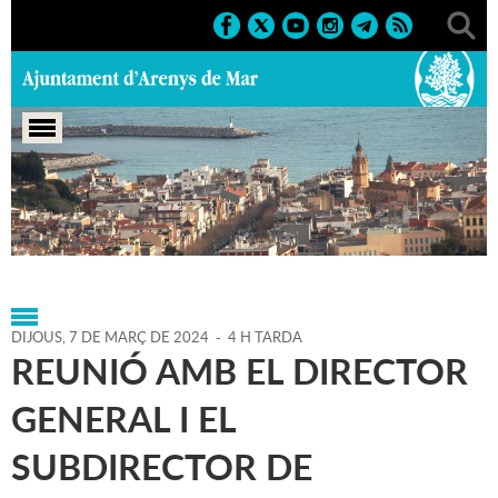
Portada
>
Regidories
>
Alcaldia
>
Agenda
>
Agenda
Alcaldia
>
07-03-2024
DIJOUS,
7
DE
MARÇ
DE
2024
-
4 H TARDA
REUNIÓ AMB EL DIRECTOR
GENERAL I EL
SUBDIRECTOR DE