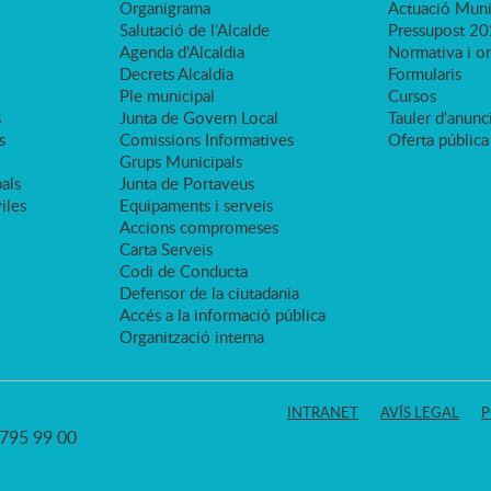
Organigrama
Actuació Muni
Salutació de l'Alcalde
Pressupost 2
Agenda d'Alcaldia
Normativa i o
Decrets Alcaldia
Formularis
Ple municipal
Cursos
s
Junta de Govern Local
Tauler d'anunci
s
Comissions Informatives
Oferta pública
Grups Municipals
als
Junta de Portaveus
viles
Equipaments i serveis
Accions compromeses
Carta Serveis
Codi de Conducta
Defensor de la ciutadania
Accés a la informació pública
Organització interna
INTRANET
AVÍS LEGAL
P
3 795 99 00