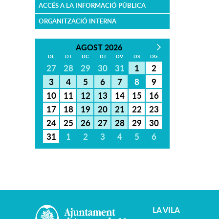
ACCÉS A LA INFORMACIÓ PÚBLICA
ORGANITZACIÓ INTERNA
AGOST 2026
DL
DT
DC
DJ
DV
DS
DG
27
28
29
30
31
1
2
3
4
5
6
7
8
9
10
11
12
13
14
15
16
17
18
19
20
21
22
23
24
25
26
27
28
29
30
31
1
2
3
4
5
6
LA VILA