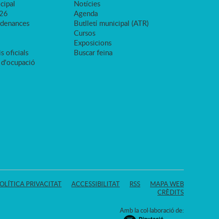
cipal
Notícies
026
Agenda
rdenances
Butlletí municipal (ATR)
Cursos
Exposicions
s oficials
Buscar feina
 d'ocupació
OLÍTICA PRIVACITAT
ACCESSIBILITAT
RSS
MAPA WEB
CRÈDITS
Amb la col·laboració de: