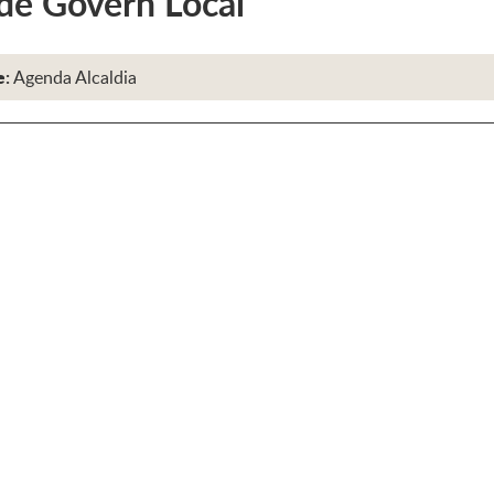
de Govern Local
e:
Agenda Alcaldia