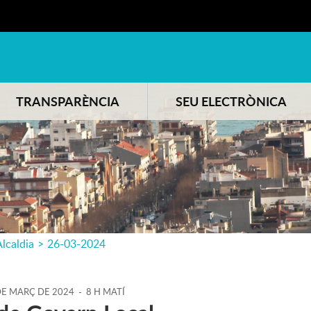
TRANSPARÈNCIA
SEU ELECTRÒNICA
lcaldia
>
26-03-2024
DE
MARÇ
DE
2024
-
8 H MATÍ