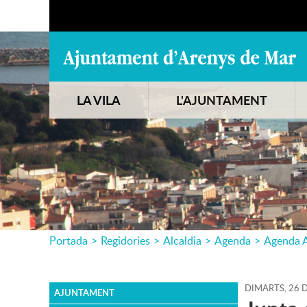
LA VILA
L'AJUNTAMENT
Portada
>
Regidories
>
Alcaldia
>
Agenda
>
Agenda A
DIMARTS,
26
AJUNTAMENT