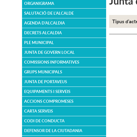
Junta 
ORGANIGRAMA
SALUTACIÓ DE L'ALCALDE
Tipus d'act
AGENDA D'ALCALDIA
DECRETS ALCALDIA
PLE MUNICIPAL
JUNTA DE GOVERN LOCAL
COMISSIONS INFORMATIVES
GRUPS MUNICIPALS
JUNTA DE PORTAVEUS
EQUIPAMENTS I SERVEIS
ACCIONS COMPROMESES
CARTA SERVEIS
CODI DE CONDUCTA
DEFENSOR DE LA CIUTADANIA