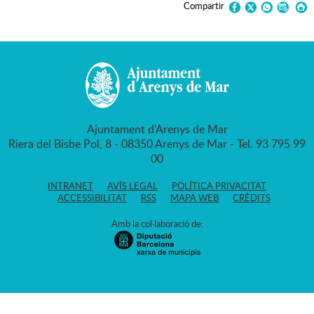
Compartir
Ajuntament d'Arenys de Mar
Riera del Bisbe Pol, 8 - 08350 Arenys de Mar - Tel. 93 795 99
00
INTRANET
AVÍS LEGAL
POLÍTICA PRIVACITAT
ACCESSIBILITAT
RSS
MAPA WEB
CRÈDITS
Amb la col·laboració de: