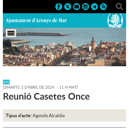
Portada
>
Regidories
>
Alcaldia
>
Agenda
>
Agenda
Alcaldia
>
02-04-2024
DIMARTS,
2
D'
ABRIL
DE
2024
-
11 H MATÍ
Reunió Casetes Once
Tipus d'acte:
Agenda Alcaldia