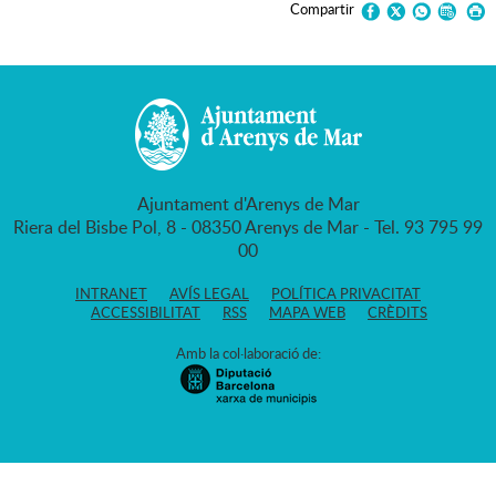
Compartir
Ajuntament d'Arenys de Mar
Riera del Bisbe Pol, 8 - 08350 Arenys de Mar - Tel. 93 795 99
00
INTRANET
AVÍS LEGAL
POLÍTICA PRIVACITAT
ACCESSIBILITAT
RSS
MAPA WEB
CRÈDITS
Amb la col·laboració de: