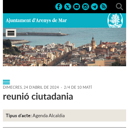
Portada
>
Regidories
>
Alcaldia
>
Agenda
>
Agenda
Alcaldia
>
24-04-2024
DIMECRES,
24
D'
ABRIL
DE
2024
-
2/4 DE 10 MATÍ
reunió ciutadania
Tipus d'acte:
Agenda Alcaldia