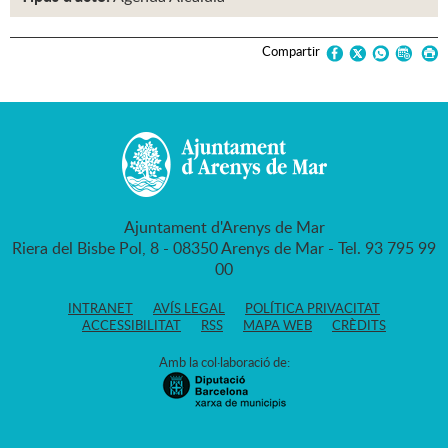
Compartir
Ajuntament d'Arenys de Mar
Riera del Bisbe Pol, 8 - 08350 Arenys de Mar - Tel. 93 795 99
00
INTRANET
AVÍS LEGAL
POLÍTICA PRIVACITAT
ACCESSIBILITAT
RSS
MAPA WEB
CRÈDITS
Amb la col·laboració de: