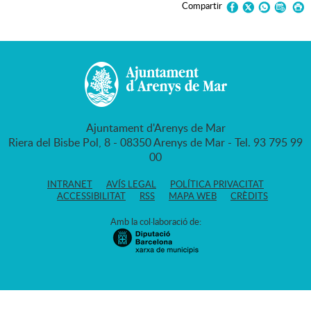
Compartir
Ajuntament d'Arenys de Mar
Riera del Bisbe Pol, 8 - 08350 Arenys de Mar - Tel. 93 795 99
00
INTRANET
AVÍS LEGAL
POLÍTICA PRIVACITAT
ACCESSIBILITAT
RSS
MAPA WEB
CRÈDITS
Amb la col·laboració de: