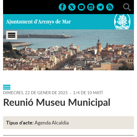
Portada
>
Regidories
>
Alcaldia
>
Agenda
>
Agenda
Alcaldia
>
22-01-2025
DIMECRES,
22
DE
GENER
DE
2025
-
1/4 DE 10 MATÍ
Reunió Museu Municipal
Tipus d'acte:
Agenda Alcaldia