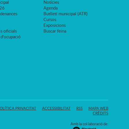
cipal
Notícies
026
Agenda
rdenances
Butlletí municipal (ATR)
Cursos
Exposicions
s oficials
Buscar feina
 d'ocupació
OLÍTICA PRIVACITAT
ACCESSIBILITAT
RSS
MAPA WEB
CRÈDITS
Amb la col·laboració de: