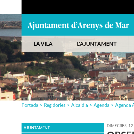
LA VILA
L'AJUNTAMENT
Portada
>
Regidories
>
Alcaldia
>
Agenda
>
Agenda A
DIMECRES,
12
AJUNTAMENT