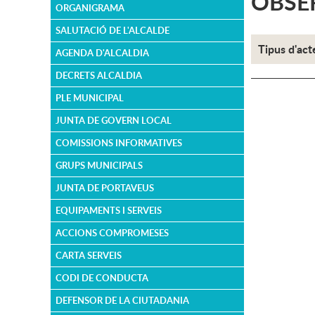
OBSER
ORGANIGRAMA
SALUTACIÓ DE L'ALCALDE
Tipus d'act
AGENDA D'ALCALDIA
DECRETS ALCALDIA
PLE MUNICIPAL
JUNTA DE GOVERN LOCAL
COMISSIONS INFORMATIVES
GRUPS MUNICIPALS
JUNTA DE PORTAVEUS
EQUIPAMENTS I SERVEIS
ACCIONS COMPROMESES
CARTA SERVEIS
CODI DE CONDUCTA
DEFENSOR DE LA CIUTADANIA