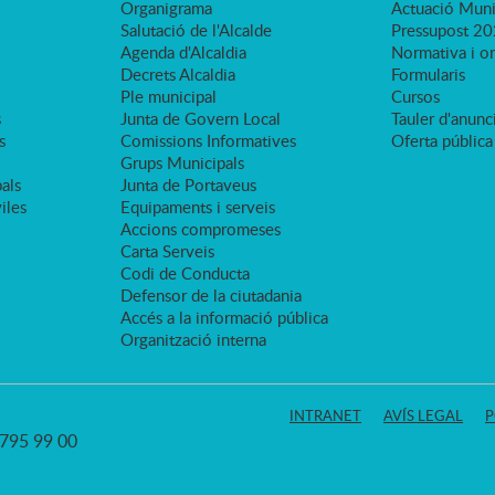
Organigrama
Actuació Muni
Salutació de l'Alcalde
Pressupost 2
Agenda d'Alcaldia
Normativa i o
Decrets Alcaldia
Formularis
Ple municipal
Cursos
s
Junta de Govern Local
Tauler d'anunci
s
Comissions Informatives
Oferta pública
Grups Municipals
als
Junta de Portaveus
viles
Equipaments i serveis
Accions compromeses
Carta Serveis
Codi de Conducta
Defensor de la ciutadania
Accés a la informació pública
Organització interna
INTRANET
AVÍS LEGAL
P
3 795 99 00