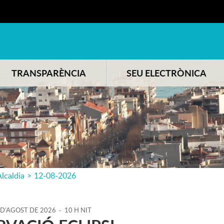
TRANSPARÈNCIA
SEU ELECTRÒNICA
lcaldia
>
12-08-2026
D'
AGOST
DE
2026
-
10 H NIT