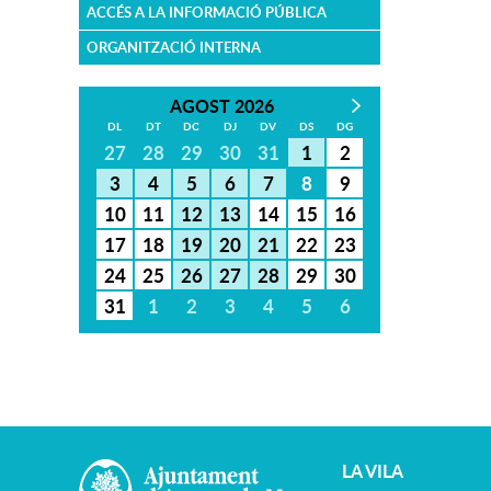
ACCÉS A LA INFORMACIÓ PÚBLICA
ORGANITZACIÓ INTERNA
AGOST 2026
DL
DT
DC
DJ
DV
DS
DG
27
28
29
30
31
1
2
3
4
5
6
7
8
9
10
11
12
13
14
15
16
17
18
19
20
21
22
23
24
25
26
27
28
29
30
31
1
2
3
4
5
6
LA VILA