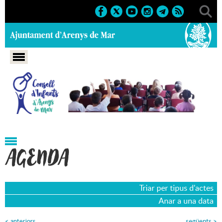
Portada
>
Regidories
>
Infància i Joventut
>
Consell
d'Infants
>
Agenda
>
17-04-2023
AGENDA
Triar per tipus d'actes
Anar a una data
<
anteriors
següents
>