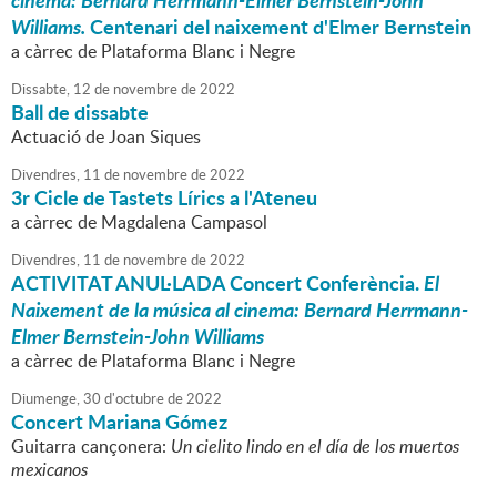
cinema: Bernard Herrmann-Elmer Bernstein-John
Williams.
Centenari del naixement d'Elmer Bernstein
a càrrec de Plataforma Blanc i Negre
Dissabte,
12
de
novembre
de
2022
Ball de dissabte
Actuació de Joan Siques
Divendres,
11
de
novembre
de
2022
3r Cicle de Tastets Lírics a l'Ateneu
a càrrec de Magdalena Campasol
Divendres,
11
de
novembre
de
2022
ACTIVITAT ANUL·LADA Concert Conferència.
El
Naixement de la música al cinema: Bernard Herrmann-
Elmer Bernstein-John Williams
a càrrec de Plataforma Blanc i Negre
Diumenge,
30
d'
octubre
de
2022
Concert Mariana Gómez
Guitarra cançonera:
Un cielito lindo en el día de los muertos
mexicanos