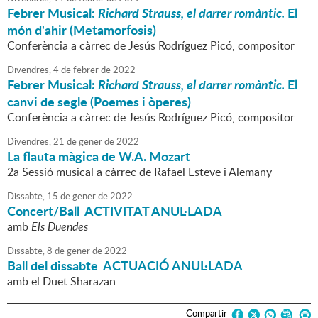
Febrer Musical:
Richard Strauss, el darrer romàntic.
El
món d'ahir (Metamorfosis)
Conferència a càrrec de Jesús Rodríguez Picó, compositor
Divendres,
4
de
febrer
de
2022
Febrer Musical:
Richard Strauss, el darrer romàntic.
El
canvi de segle (Poemes i òperes)
Conferència a càrrec de Jesús Rodríguez Picó, compositor
Divendres,
21
de
gener
de
2022
La flauta màgica de W.A. Mozart
2a Sessió musical a càrrec de Rafael Esteve i Alemany
Dissabte,
15
de
gener
de
2022
Concert/Ball ACTIVITAT ANUL·LADA
amb
Els Duendes
Dissabte,
8
de
gener
de
2022
Ball del dissabte ACTUACIÓ ANUL·LADA
amb el Duet Sharazan
Compartir