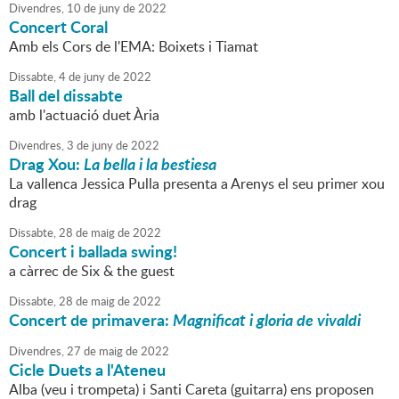
Divendres,
10
de
juny
de
2022
Concert Coral
Amb els Cors de l'EMA: Boixets i Tiamat
Dissabte,
4
de
juny
de
2022
Ball del dissabte
amb l'actuació duet Ària
Divendres,
3
de
juny
de
2022
Drag Xou:
La bella i la bestiesa
La vallenca Jessica Pulla presenta a Arenys el seu primer xou
drag
Dissabte,
28
de
maig
de
2022
Concert i ballada swing!
a càrrec de Six & the guest
Dissabte,
28
de
maig
de
2022
Concert de primavera:
Magnificat i gloria de vivaldi
Divendres,
27
de
maig
de
2022
Cicle Duets a l'Ateneu
Alba (veu i trompeta) i Santi Careta (guitarra) ens proposen