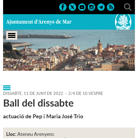
Portada
>
Agenda
>
11-06-
2022
>
Marcs
>
Culturals
>
2022
>
Activitats musicals
DISSABTE,
11
DE
JUNY
DE
2022
-
2/4 DE 10 VESPRE
Ball del dissabte
actuació de Pep i Maria José Trio
Lloc:
Ateneu Arenyenc