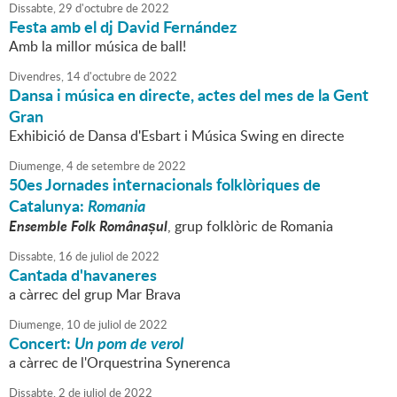
Dissabte,
29
d'
octubre
de
2022
Festa amb el dj David Fernández
Amb la millor música de ball!
Divendres,
14
d'
octubre
de
2022
Dansa i música en directe, actes del mes de la Gent
Gran
Exhibició de Dansa d'Esbart i Música Swing en directe
Diumenge,
4
de
setembre
de
2022
50es Jornades internacionals folklòriques de
Catalunya:
Romania
Ensemble Folk Românașul
, grup folklòric de Romania
Dissabte,
16
de
juliol
de
2022
Cantada d'havaneres
a càrrec del grup Mar Brava
Diumenge,
10
de
juliol
de
2022
Concert:
Un pom de verol
a càrrec de l'Orquestrina Synerenca
Dissabte,
2
de
juliol
de
2022