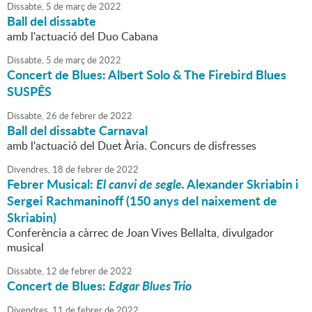
Dissabte,
5
de
març
de
2022
Ball del dissabte
amb l'actuació del Duo Cabana
Dissabte,
5
de
març
de
2022
Concert de Blues: Albert Solo & The Firebird Blues
SUSPÊS
Dissabte,
26
de
febrer
de
2022
Ball del dissabte Carnaval
amb l'actuació del Duet Ària. Concurs de disfresses
Divendres,
18
de
febrer
de
2022
Febrer Musical:
El canvi de segle.
Alexander Skriabin i
Sergei Rachmaninoff (150 anys del naixement de
Skriabin)
Conferència a càrrec de Joan Vives Bellalta, divulgador
musical
Dissabte,
12
de
febrer
de
2022
Concert de Blues:
Edgar Blues Trio
Divendres,
11
de
febrer
de
2022