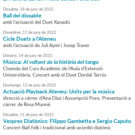
Dissabte,
18
de
juny
de
2022
Ball del dissabte
amb l'actuació del Duet Xanadú
Divendres,
17
de
juny
de
2022
Cicle Duets a l'Ateneu
amb l'actuació de Juli Aymí i Josep Traver
Dimarts,
14
de
juny
de
2022
Música:
Al voltant de la història del tango
Cloenda del Curs Acadèmic de l'Aula d'Extensió
Universitària. Concert amb el Duet Dordal Tarrús
Diumenge,
12
de
juny
de
2022
Actuació Playback Ateneu: Units per la música
direcció a càrrec d'Ana Díaz i Assumpció Pons. Presentació a
càrrec de Rosa Munné.
Dissabte,
11
de
juny
de
2022
Vespres Diatònics: Filippo Gambetta e Sergio Caputo
Concert-Ball folk i tradicional amb acordió diatònic