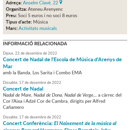
Adreça:
Anselm Clavé, 22
Organitza:
Ateneu Arenyenc
Preu:
Soci 5 euros i no soci 8 euros
Tipus d'acte:
Música
Marc:
Activitats musicals
INFORMACIÓ RELACIONADA
Dijous,
22
de
desembre
de
2022
Concert de Nadal de l'Escola de Música d'Arenys de
Mar
amb la Banda, Los Sarita i Combo EMA
Dissabte,
17
de
desembre
de
2022
Concert de Nadal
Nadal de Mare, Nadal de Dona, Nadal de Verge...
a càrrec del
Cor l'Aixa i Adzé Cor de Cambra, dirigits per Alfred
Cañamero
Dissabte,
17
de
desembre
de
2022
Concert Conferència:
El Naixement de la música al