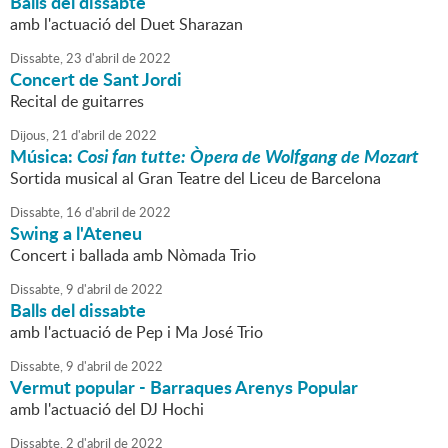
Balls del dissabte
amb l'actuació del Duet Sharazan
Dissabte,
23
d'
abril
de
2022
Concert de Sant Jordi
Recital de guitarres
Dijous,
21
d'
abril
de
2022
Música:
Cosi fan tutte: Òpera de Wolfgang de Mozart
Sortida musical al Gran Teatre del Liceu de Barcelona
Dissabte,
16
d'
abril
de
2022
Swing a l'Ateneu
Concert i ballada amb Nòmada Trio
Dissabte,
9
d'
abril
de
2022
Balls del dissabte
amb l'actuació de Pep i Ma José Trio
Dissabte,
9
d'
abril
de
2022
Vermut popular - Barraques Arenys Popular
amb l'actuació del DJ Hochi
Dissabte,
2
d'
abril
de
2022