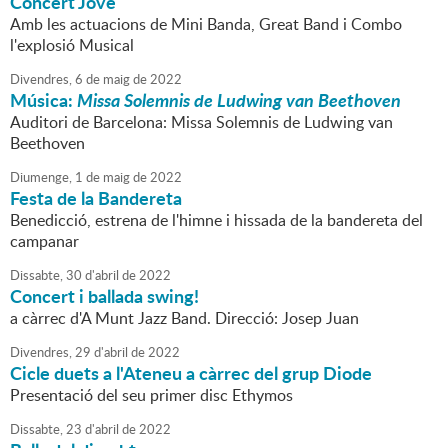
Concert Jove
Amb les actuacions de Mini Banda, Great Band i Combo
l'explosió Musical
Divendres,
6
de
maig
de
2022
Música:
Missa Solemnis de Ludwing van Beethoven
Auditori de Barcelona: Missa Solemnis de Ludwing van
Beethoven
Diumenge,
1
de
maig
de
2022
Festa de la Bandereta
Benedicció, estrena de l'himne i hissada de la bandereta del
campanar
Dissabte,
30
d'
abril
de
2022
Concert i ballada swing!
a càrrec d'A Munt Jazz Band. Direcció: Josep Juan
Divendres,
29
d'
abril
de
2022
Cicle duets a l'Ateneu a càrrec del grup Diode
Presentació del seu primer disc Ethymos
Dissabte,
23
d'
abril
de
2022