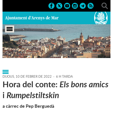
Portada
>
Agenda
>
10-02-
2022
>
Marcs
>
Culturals
>
2022
>
Activitats infantils
DIJOUS,
10
DE
FEBRER
DE
2022
-
6 H TARDA
Hora del conte:
Els bons amics
i
Rumpelstiltskin
a càrrec de Pep Berguedà