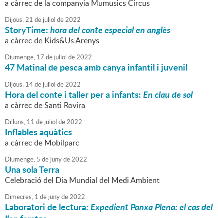
a càrrec de la companyia Mumusics Circus
Dijous,
21
de
juliol
de
2022
StoryTime:
hora del conte especial en anglès
a càrrec de Kids&Us Arenys
Diumenge,
17
de
juliol
de
2022
47 Matinal de pesca amb canya infantil i juvenil
Dijous,
14
de
juliol
de
2022
Hora del conte i taller per a infants:
En clau de sol
a càrrec de Santi Rovira
Dilluns,
11
de
juliol
de
2022
Inflables aquàtics
a càrrec de Mobilparc
Diumenge,
5
de
juny
de
2022
Una sola Terra
Celebració del Dia Mundial del Medi Ambient
Dimecres,
1
de
juny
de
2022
Laboratori de lectura:
Expedient Panxa Plena: el cas del