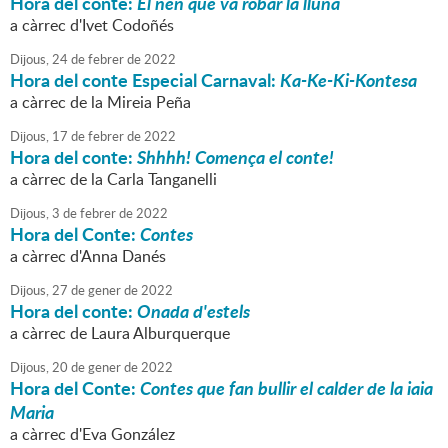
Hora del conte:
El nen que va robar la lluna
a càrrec d'Ivet Codoñés
Dijous,
24
de
febrer
de
2022
Hora del conte Especial Carnaval:
Ka-Ke-Ki-Kontesa
a càrrec de la Mireia Peña
Dijous,
17
de
febrer
de
2022
Hora del conte:
Shhhh! Comença el conte!
a càrrec de la Carla Tanganelli
Dijous,
3
de
febrer
de
2022
Hora del Conte:
Contes
a càrrec d'Anna Danés
Dijous,
27
de
gener
de
2022
Hora del conte:
Onada d'estels
a càrrec de Laura Alburquerque
Dijous,
20
de
gener
de
2022
Hora del Conte:
Contes que fan bullir el calder de la iaia
Maria
a càrrec d'Eva González