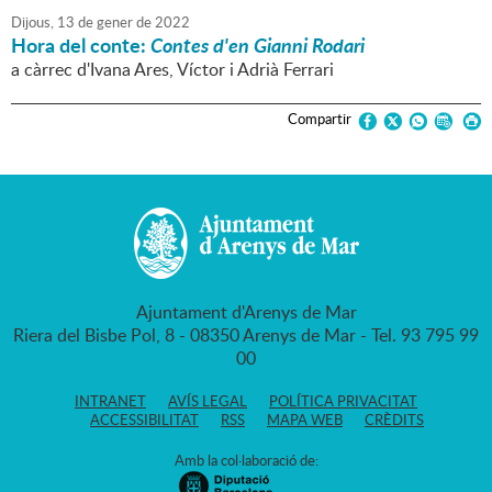
Dijous,
13
de
gener
de
2022
Hora del conte:
Contes d'en Gianni Rodari
a càrrec d'Ivana Ares, Víctor i Adrià Ferrari
Compartir
Ajuntament d'Arenys de Mar
Riera del Bisbe Pol, 8 - 08350 Arenys de Mar - Tel. 93 795 99
00
INTRANET
AVÍS LEGAL
POLÍTICA PRIVACITAT
ACCESSIBILITAT
RSS
MAPA WEB
CRÈDITS
Amb la col·laboració de: