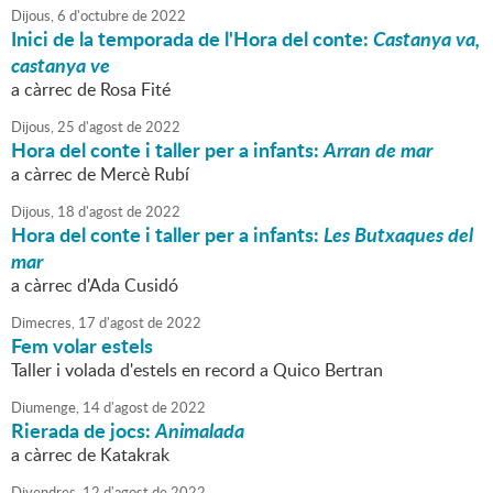
Dijous,
6
d'
octubre
de
2022
Inici de la temporada de l'Hora del conte:
Castanya va,
castanya ve
a càrrec de Rosa Fité
Dijous,
25
d'
agost
de
2022
Hora del conte i taller per a infants:
Arran de mar
a càrrec de Mercè Rubí
Dijous,
18
d'
agost
de
2022
Hora del conte i taller per a infants:
Les Butxaques del
mar
a càrrec d'Ada Cusidó
Dimecres,
17
d'
agost
de
2022
Fem volar estels
Taller i volada d'estels en record a Quico Bertran
Diumenge,
14
d'
agost
de
2022
Rierada de jocs:
Animalada
a càrrec de Katakrak
Divendres,
12
d'
agost
de
2022