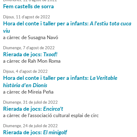
Fem castells de sorra
Dijous,
11
d'
agost
de
2022
Hora del conte i taller per a infants:
A l'estiu tota cuca
viu
a càrrec de Susagna Navó
Diumenge,
7
d'
agost
de
2022
Rierada de jocs:
Txoof!
a càrrec de Rah Mon Roma
Dijous,
4
d'
agost
de
2022
Hora del conte i taller per a infants:
La Veritable
història d'en Dionís
a càrrec de Mireia Peña
Diumenge,
31
de
juliol
de
2022
Rierada de jocs:
Encirca't
a càrrec de l'associació cultural esplai de circ
Diumenge,
24
de
juliol
de
2022
Rierada de jocs:
El minigolf