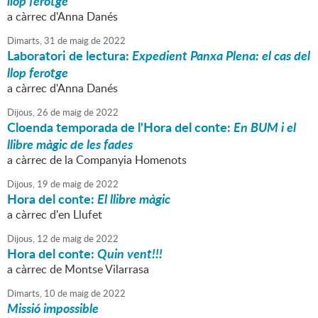
llop ferotge
a càrrec d'Anna Danés
Dimarts,
31
de
maig
de
2022
Laboratori de lectura:
Expedient Panxa Plena: el cas del
llop ferotge
a càrrec d'Anna Danés
Dijous,
26
de
maig
de
2022
Cloenda temporada de l'Hora del conte:
En BUM i el
llibre màgic de les fades
a càrrec de la Companyia Homenots
Dijous,
19
de
maig
de
2022
Hora del conte:
El llibre màgic
a càrrec d'en Llufet
Dijous,
12
de
maig
de
2022
Hora del conte:
Quin vent!!!
a càrrec de Montse Vilarrasa
Dimarts,
10
de
maig
de
2022
Missió impossible