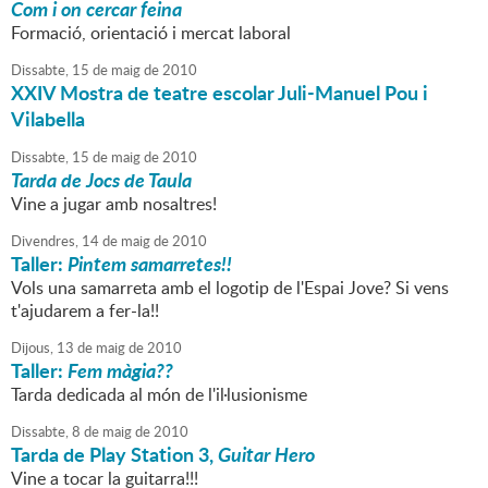
Com i on cercar feina
Formació, orientació i mercat laboral
Dissabte,
15
de
maig
de
2010
XXIV Mostra de teatre escolar Juli-Manuel Pou i
Vilabella
Dissabte,
15
de
maig
de
2010
Tarda de Jocs de Taula
Vine a jugar amb nosaltres!
Divendres,
14
de
maig
de
2010
Taller:
Pintem samarretes!!
Vols una samarreta amb el logotip de l'Espai Jove? Si vens
t'ajudarem a fer-la!!
Dijous,
13
de
maig
de
2010
Taller:
Fem màgia??
Tarda dedicada al món de l'il·lusionisme
Dissabte,
8
de
maig
de
2010
Tarda de Play Station 3,
Guitar Hero
Vine a tocar la guitarra!!!