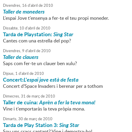
Divendres,
16
d'
abril
de
2010
Taller de moneders
L'espai Jove t'ensenya a fer-te el teu propi moneder.
Dissabte,
10
d'
abril
de
2010
Tarda de Playstation:
Sing Star
Cantes com una estrella del pop?
Divendres,
9
d'
abril
de
2010
Taller de clauers
Saps com fer-te un clauer ben xulu?
Dijous,
1
d'
abril
de
2010
Concert:
L'espai jove està de festa
Concert d'Space Invaders i berenar per a tothom
Dimecres,
31
de
març
de
2010
Taller de cuina:
Aprèn a fer la teva mona!
Vine i t'emportaràs la teva pròpia mona.
Dimarts,
30
de
març
de
2010
Tarda de Play Station 3:
Sing Star
Sou uns cracs cantant? Vine i demostra-ho!