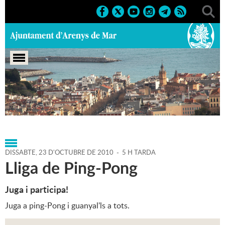
Portada
>
Agenda
>
23-10-
2010
>
Marcs
>
Culturals
>
2010
>
Activitats juvenils
DISSABTE,
23
D'
OCTUBRE
DE
2010
-
5 H TARDA
Lliga de Ping-Pong
Juga i participa!
Juga a ping-Pong i guanyal'ls a tots.