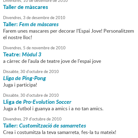
Divendres,
10
de
desembre
de
2010
Taller de màscares
Divendres,
3
de
desembre
de
2010
Taller:
Fem de màscares
Farem unes mascares per decorar l'Espai Jove! Personalitzem
el nostre lloc!
Divendres,
5
de
novembre
de
2010
Teatre:
Mòdul 3
a càrrec de l'aula de teatre jove de l'espai jove
Dissabte,
30
d'
octubre
de
2010
Lliga de Ping-Pong
Juga i participa!
Dissabte,
30
d'
octubre
de
2010
Lliga de
Pro-Evolution Soccer
Juga a futbol i guanya a amics i a no tan amics.
Divendres,
29
d'
octubre
de
2010
Taller:
Customització de samarretes
Crea i costumitza la teva samarreta, fes-la tu mateix!