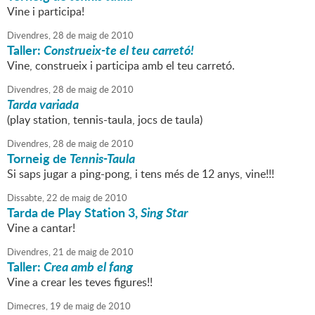
Vine i participa!
Divendres,
28
de
maig
de
2010
Taller:
Construeix-te el teu carretó!
Vine, construeix i participa amb el teu carretó.
Divendres,
28
de
maig
de
2010
Tarda variada
(play station, tennis-taula, jocs de taula)
Divendres,
28
de
maig
de
2010
Torneig de
Tennis-Taula
Si saps jugar a ping-pong, i tens més de 12 anys, vine!!!
Dissabte,
22
de
maig
de
2010
Tarda de Play Station 3,
Sing Star
Vine a cantar!
Divendres,
21
de
maig
de
2010
Taller:
Crea amb el fang
Vine a crear les teves figures!!
Dimecres,
19
de
maig
de
2010