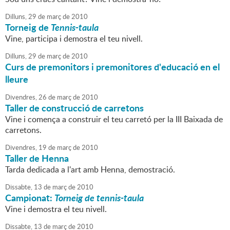
Dilluns,
29
de
març
de
2010
Torneig de
Tennis-taula
Vine, participa i demostra el teu nivell.
Dilluns,
29
de
març
de
2010
Curs de premonitors i premonitores d'educació en el
lleure
Divendres,
26
de
març
de
2010
Taller de construcció de carretons
Vine i comença a construir el teu carretó per la III Baixada de
carretons.
Divendres,
19
de
març
de
2010
Taller de Henna
Tarda dedicada a l'art amb Henna, demostració.
Dissabte,
13
de
març
de
2010
Campionat:
Torneig de tennis-taula
Vine i demostra el teu nivell.
Dissabte,
13
de
març
de
2010