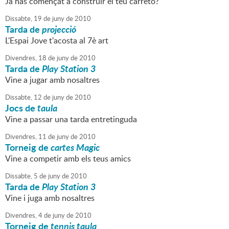
Ja has començat a construïr el teu carretó?
Dissabte,
19
de
juny
de
2010
Tarda de
projecció
L'Espai Jove t'acosta al 7è art
Divendres,
18
de
juny
de
2010
Tarda de
Play Station 3
Vine a jugar amb nosaltres
Dissabte,
12
de
juny
de
2010
Jocs de
taula
Vine a passar una tarda entretinguda
Divendres,
11
de
juny
de
2010
Torneig de
cartes Magic
Vine a competir amb els teus amics
Dissabte,
5
de
juny
de
2010
Tarda de
Play Station 3
Vine i juga amb nosaltres
Divendres,
4
de
juny
de
2010
Torneig de
tennis taula