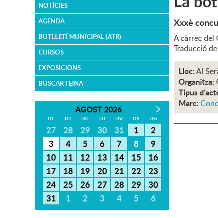
La bot
NOTÍCIES
Xxxè concu
AGENDA
BUTLLETÍ MUNICIPAL (ATR)
A càrrec del
Traducció d
CURSOS
EXPOSICIONS
Lloc:
Al Ser
Organitza:
BUSCAR FEINA
Tipus d'act
Marc:
Conc
AGOST 2026
DL
DT
DC
DJ
DV
DS
DG
27
28
29
30
31
1
2
3
4
5
6
7
8
9
10
11
12
13
14
15
16
17
18
19
20
21
22
23
24
25
26
27
28
29
30
31
1
2
3
4
5
6