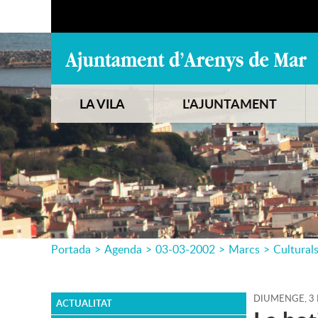
LA VILA
L'AJUNTAMENT
Portada
>
Agenda
>
03-03-2002
>
Marcs
>
Cultural
DIUMENGE,
3
ACTUALITAT