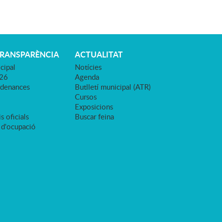
TRANSPARÈNCIA
ACTUALITAT
cipal
Notícies
026
Agenda
rdenances
Butlletí municipal (ATR)
Cursos
Exposicions
s oficials
Buscar feina
 d'ocupació