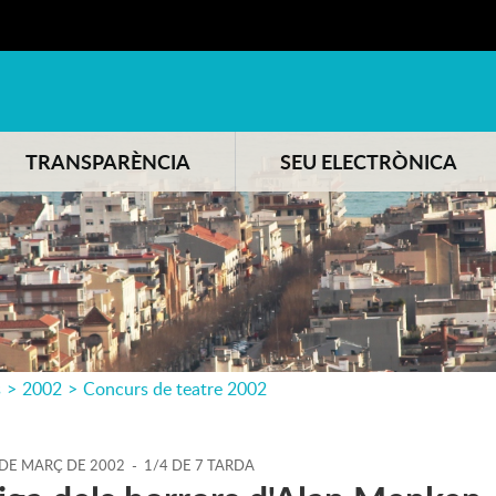
TRANSPARÈNCIA
SEU ELECTRÒNICA
s
>
2002
>
Concurs de teatre 2002
DE
MARÇ
DE
2002
-
1/4 DE 7 TARDA