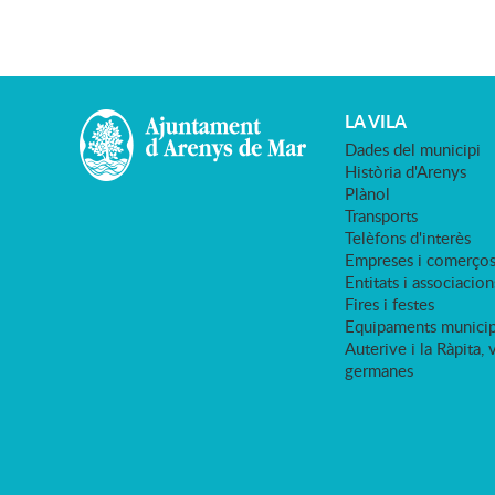
LA VILA
Dades del municipi
Història d'Arenys
Plànol
Transports
Telèfons d'interès
Empreses i comerço
Entitats i associacion
Fires i festes
Equipaments municip
Auterive i la Ràpita, 
germanes