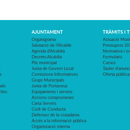
AJUNTAMENT
TRÀMITS I 
Organigrama
Actuació Muni
Salutació de l'Alcalde
Pressupost 2
Agenda d'Alcaldia
Normativa i o
Decrets Alcaldia
Formularis
Ple municipal
Cursos
s
Junta de Govern Local
Tauler d'anunci
s
Comissions Informatives
Oferta pública
Grups Municipals
als
Junta de Portaveus
viles
Equipaments i serveis
Accions compromeses
Carta Serveis
Codi de Conducta
Defensor de la ciutadania
Accés a la informació pública
Organització interna