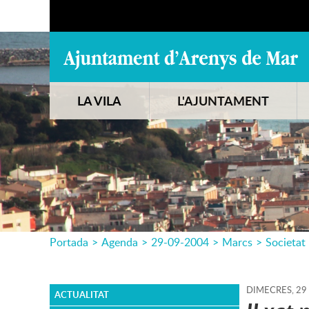
LA VILA
L'AJUNTAMENT
Portada
>
Agenda
>
29-09-2004
>
Marcs
>
Societat
DIMECRES,
29
ACTUALITAT