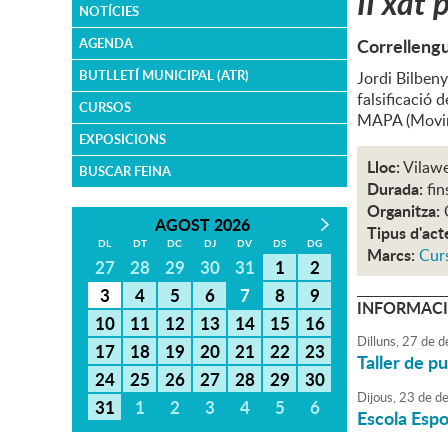
II xat 
NOTÍCIES
Correlleng
AGENDA
BUTLLETÍ MUNICIPAL (ATR)
Jordi Bilbeny
falsificació 
CURSOS
MAPA (Movime
EXPOSICIONS
Lloc:
Vilaw
BUSCAR FEINA
Durada:
fin
Organitza:
AGOST 2026
Tipus d'act
DL
DT
DC
DJ
DV
DS
DG
Marcs:
Cur
27
28
29
30
31
1
2
3
4
5
6
7
8
9
INFORMACI
10
11
12
13
14
15
16
Dilluns,
27
de
d
17
18
19
20
21
22
23
Taller de p
24
25
26
27
28
29
30
Dijous,
23
de
de
31
1
2
3
4
5
6
Escola Esp