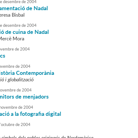
e
desembre
de
2004
namentació de Nadal
eresa Bisbal
e
desembre
de
2004
ó de cuina de Nadal
 Mercè Mora
vembre
de
2004
acs
ovembre
de
2004
Història Contemporània
ó i globalització
ovembre
de
2004
nitors de menjadors
novembre
de
2004
ació a la fotografia digital
'
octubre
de
2004
s símbols dels pobles originaris de Nordamèrica