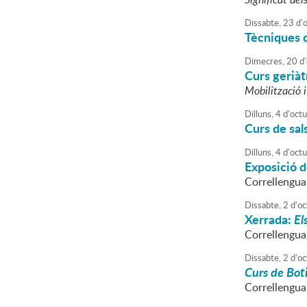
Dissabte,
23
d'
Tècniques d
Dimecres,
20
d'
Curs geriàt
Mobilització i
Dilluns,
4
d'
oct
Curs de sal
Dilluns,
4
d'
oct
Exposició 
Correllengu
Dissabte,
2
d'
oc
Xerrada:
El
Correllengu
Dissabte,
2
d'
oc
Curs de Boti
Correllengu