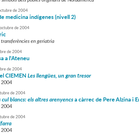
octubre
de
2004
e medicina indígenes (nivell 2)
octubre
de
2004
ric
 transferències en geriatria
ubre
de
2004
sa a l'Ateneu
ubre
de
2004
del CIEMEN
Les llengües, un gran tresor
a 2004
tubre
de
2004
s cul blancs: els altres arenyencs
a càrrec de Pere Alzina i 
a 2004
tubre
de
2004
farra
a 2004