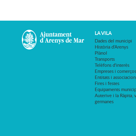
LA VILA
Dades del municipi
Història d'Arenys
Plànol
Transports
Telèfons d'interès
Empreses i comerço
Entitats i associacion
Fires i festes
Equipaments municip
Auterive i la Ràpita, 
germanes