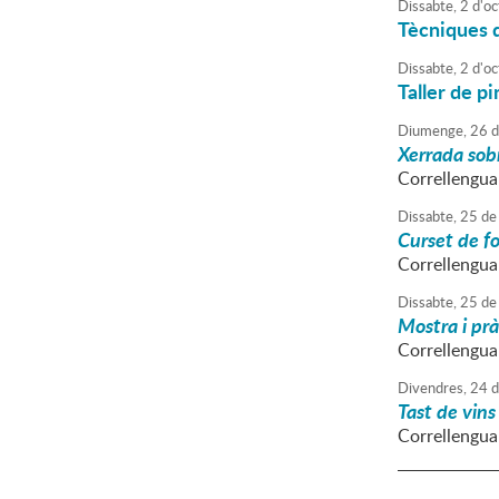
Dissabte,
2
d'
oc
Tècniques 
Dissabte,
2
d'
oc
Taller de p
Diumenge,
26
d
Xerrada sobr
Correllengu
Dissabte,
25
de
Curset de f
Correllengu
Dissabte,
25
de
Mostra i prà
Correllengu
Divendres,
24
d
Tast de vins
Correllengu