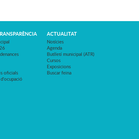
TRANSPARÈNCIA
ACTUALITAT
cipal
Notícies
026
Agenda
rdenances
Butlletí municipal (ATR)
Cursos
Exposicions
s oficials
Buscar feina
 d'ocupació