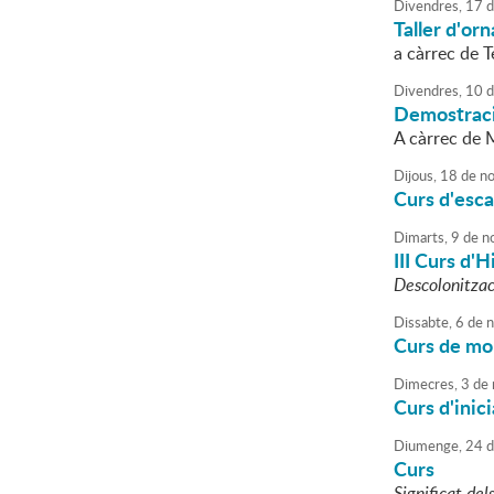
Divendres,
17
d
Taller d'or
a càrrec de T
Divendres,
10
d
Demostraci
A càrrec de
Dijous,
18
de
no
Curs d'esc
Dimarts,
9
de
n
III Curs d'
Descolonitzaci
Dissabte,
6
de
n
Curs de mo
Dimecres,
3
de
Curs d'inici
Diumenge,
24
d
Curs
Significat del