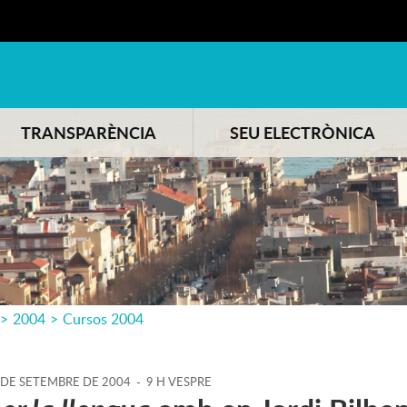
TRANSPARÈNCIA
SEU ELECTRÒNICA
>
2004
>
Cursos 2004
DE
SETEMBRE
DE
2004
-
9 H VESPRE