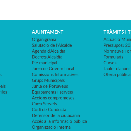
AJUNTAMENT
TRÀMITS I 
Organigrama
Actuació Muni
Salutació de l'Alcalde
Pressupost 2
Agenda d'Alcaldia
Normativa i o
Decrets Alcaldia
Formularis
Ple municipal
Cursos
s
Junta de Govern Local
Tauler d'anunci
s
Comissions Informatives
Oferta pública
Grups Municipals
als
Junta de Portaveus
viles
Equipaments i serveis
Accions compromeses
Carta Serveis
Codi de Conducta
Defensor de la ciutadania
Accés a la informació pública
Organització interna