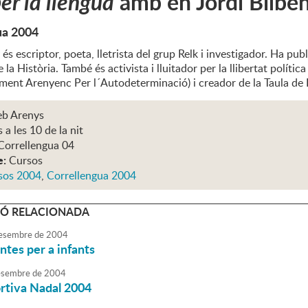
per la llengua
amb en Jordi Bilbe
ua 2004
 és escriptor, poeta, lletrista del grup Relk i investigador. Ha pub
de la Història. També és activista i lluitador per la llibertat pol
nt Arenyenc Per l´Autodeterminació) i creador de la Taula de B
eb Arenys
s a les 10 de la nit
Correllengua 04
e:
Cursos
sos 2004
,
Correllengua 2004
Ó RELACIONADA
esembre
de
2004
untes per a infants
sembre
de
2004
ortiva Nadal 2004