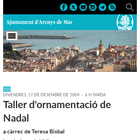
Portada
>
Agenda
>
17-12-
2004
>
Marcs
>
Societat
>
2004
>
Cursos 2004
DIVENDRES,
17
DE
DESEMBRE
DE
2004
-
6 H TARDA
Taller d'ornamentació de
Nadal
a càrrec de Teresa Bisbal