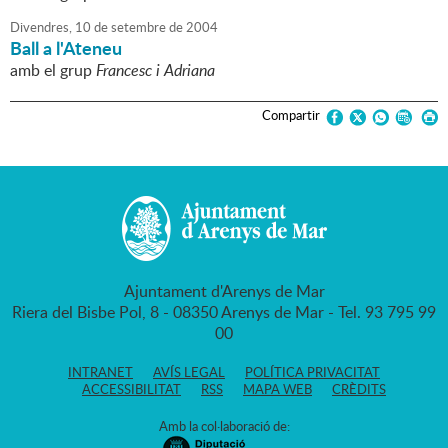
Divendres,
10
de
setembre
de
2004
Ball a l'Ateneu
amb el grup
Francesc i Adriana
Compartir
Ajuntament d'Arenys de Mar
Riera del Bisbe Pol, 8 - 08350 Arenys de Mar - Tel. 93 795 99
00
INTRANET
AVÍS LEGAL
POLÍTICA PRIVACITAT
ACCESSIBILITAT
RSS
MAPA WEB
CRÈDITS
Amb la col·laboració de: