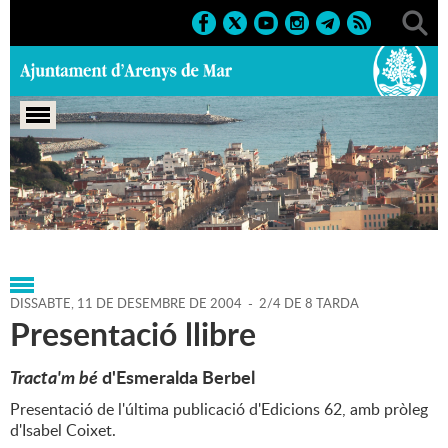
Portada
>
Agenda
>
11-12-
2004
>
Marcs
>
Població
>
2004
>
Altres activitats
DISSABTE,
11
DE
DESEMBRE
DE
2004
-
2/4 DE 8 TARDA
Presentació llibre
Tracta'm bé
d'Esmeralda Berbel
Presentació de l'última publicació d'Edicions 62, amb pròleg
d'Isabel Coixet.