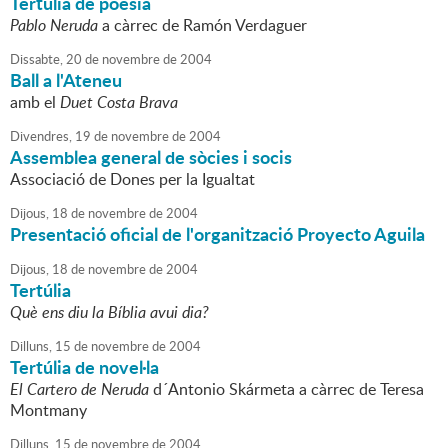
Tertúlia de poesia
Pablo Neruda
a càrrec de Ramón Verdaguer
Dissabte,
20
de
novembre
de
2004
Ball a l'Ateneu
amb el
Duet Costa Brava
Divendres,
19
de
novembre
de
2004
Assemblea general de sòcies i socis
Associació de Dones per la Igualtat
Dijous,
18
de
novembre
de
2004
Presentació oficial de l'organització Proyecto Aguila
Dijous,
18
de
novembre
de
2004
Tertúlia
Què ens diu la Bíblia avui dia?
Dilluns,
15
de
novembre
de
2004
Tertúlia de novel·la
El Cartero de Neruda
d´Antonio Skármeta a càrrec de Teresa
Montmany
Dilluns,
15
de
novembre
de
2004