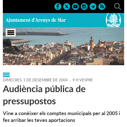
Portada
>
Regidories
>
Hisenda
>
Agenda
>
01-12-2004
DIMECRES,
1
DE
DESEMBRE
DE
2004
-
9 H VESPRE
Audiència pública de
pressupostos
Vine a conèixer els comptes municipals per al 2005 i
fes arribar les teves aportacions