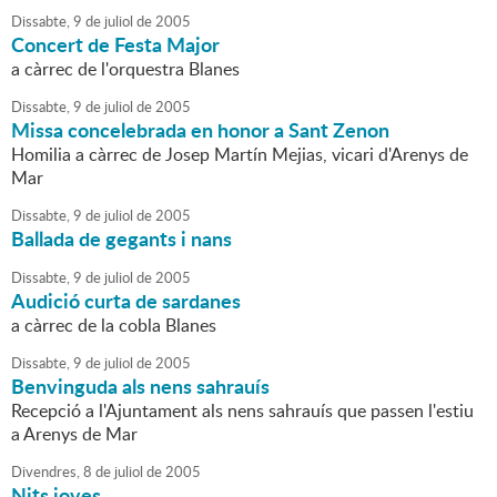
Dissabte,
9
de
juliol
de
2005
Concert de Festa Major
a càrrec de l'orquestra Blanes
Dissabte,
9
de
juliol
de
2005
Missa concelebrada en honor a Sant Zenon
Homilia a càrrec de Josep Martín Mejias, vicari d'Arenys de
Mar
Dissabte,
9
de
juliol
de
2005
Ballada de gegants i nans
Dissabte,
9
de
juliol
de
2005
Audició curta de sardanes
a càrrec de la cobla Blanes
Dissabte,
9
de
juliol
de
2005
Benvinguda als nens sahrauís
Recepció a l'Ajuntament als nens sahrauís que passen l'estiu
a Arenys de Mar
Divendres,
8
de
juliol
de
2005
Nits joves