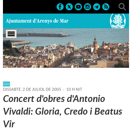
Portada
>
Agenda
>
02-07-
2005
>
Marcs
>
Festes
>
2005
>
Sant Zenon 2005
DISSABTE,
2
DE
JULIOL
DE
2005
-
10 H NIT
Concert d'obres d'Antonio
Vivaldi: Gloria, Credo i Beatus
Vir