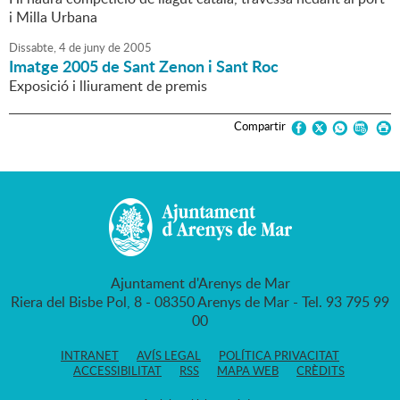
i Milla Urbana
Dissabte,
4
de
juny
de
2005
Imatge 2005 de Sant Zenon i Sant Roc
Exposició i lliurament de premis
Compartir
Ajuntament d'Arenys de Mar
Riera del Bisbe Pol, 8 - 08350 Arenys de Mar - Tel. 93 795 99
00
INTRANET
AVÍS LEGAL
POLÍTICA PRIVACITAT
ACCESSIBILITAT
RSS
MAPA WEB
CRÈDITS