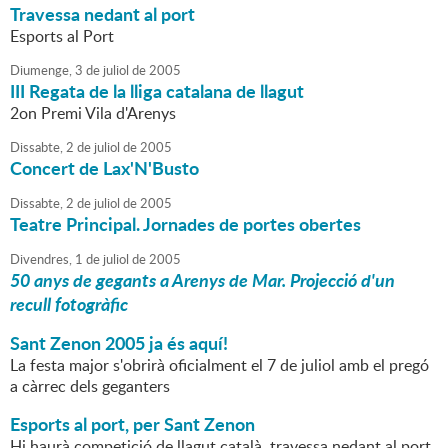
Travessa nedant al port
Esports al Port
Diumenge,
3
de
juliol
de
2005
III Regata de la lliga catalana de llagut
2on Premi Vila d'Arenys
Dissabte,
2
de
juliol
de
2005
Concert de Lax'N'Busto
Dissabte,
2
de
juliol
de
2005
Teatre Principal. Jornades de portes obertes
Divendres,
1
de
juliol
de
2005
50 anys de gegants a Arenys de Mar. Projecció d'un
recull fotogràfic
Sant Zenon 2005 ja és aquí!
La festa major s'obrirà oficialment el 7 de juliol amb el pregó
a càrrec dels geganters
Esports al port, per Sant Zenon
Hi haurà competició de llagut català, travessa nedant al port