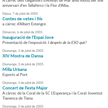
A càrrec dels Geganters d'Arenys de Mar amb motiu del 50è
aniversari d'en Tallaferro i la Flor d'Alba.
Dijous,
7
de
juliol
de
2005
Contes de vetes i fils
a càrrec d'Albert Estengre
Dimecres,
6
de
juliol
de
2005
Inauguració de l'Espai Jove
Presentació de l'exposició:
I després de la ESO què?
Diumenge,
3
de
juliol
de
2005
XIV Mostra de Dansa
Diumenge,
3
de
juliol
de
2005
Milla Urbana
Esports al Port
Diumenge,
3
de
juliol
de
2005
Concert de Festa Major
A càrrec de la Coral de la SC L'Esperança i la Coral Joventut
Tianenca de Tiana
Diumenge,
3
de
juliol
de
2005