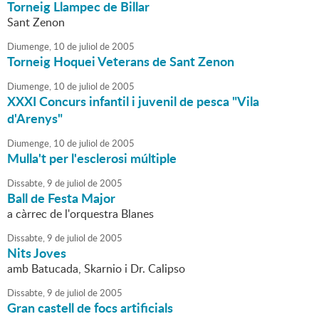
Torneig Llampec de Billar
Sant Zenon
Diumenge,
10
de
juliol
de
2005
Torneig Hoquei Veterans de Sant Zenon
Diumenge,
10
de
juliol
de
2005
XXXI Concurs infantil i juvenil de pesca "Vila
d'Arenys"
Diumenge,
10
de
juliol
de
2005
Mulla't per l'esclerosi múltiple
Dissabte,
9
de
juliol
de
2005
Ball de Festa Major
a càrrec de l'orquestra Blanes
Dissabte,
9
de
juliol
de
2005
Nits Joves
amb Batucada, Skarnio i Dr. Calipso
Dissabte,
9
de
juliol
de
2005
Gran castell de focs artificials