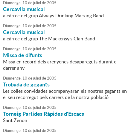
Diumenge,
10
de
juliol
de
2005
Cercavila musical
a càrrec del grup Always Drinking Marxing Band
Diumenge,
10
de
juliol
de
2005
Cercavila musical
a càrrec del grup The Mackensy's Clan Band
Diumenge,
10
de
juliol
de
2005
Missa de difunts
Missa en record dels arenyencs desapareguts durant el
darrer any
Diumenge,
10
de
juliol
de
2005
Trobada de gegants
Les colles convidades acompanyaran els nostres gegants en
el seu recorregut pels carrers de la nostra població
Diumenge,
10
de
juliol
de
2005
Torneig Partides Ràpides d'Escacs
Sant Zenon
Diumenge,
10
de
juliol
de
2005