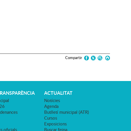
Compartir
TRANSPARÈNCIA
ACTUALITAT
cipal
Notícies
026
Agenda
rdenances
Butlletí municipal (ATR)
Cursos
Exposicions
s oficials
Buscar feina