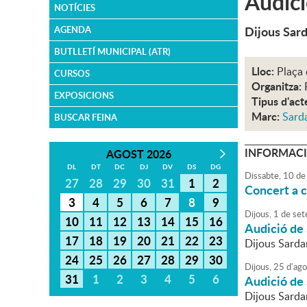
Audici
NOTÍCIES
Dijous Sar
AGENDA
BUTLLETÍ MUNICIPAL (ATR)
Lloc:
Plaça 
CURSOS
Organitza:
EXPOSICIONS
Tipus d'act
Marc:
Sard
BUSCAR FEINA
INFORMACI
AGOST 2026
DL
DT
DC
DJ
DV
DS
DG
Dissabte,
10
de
27
28
29
30
31
1
2
Concert a c
3
4
5
6
7
8
9
Dijous,
1
de
set
10
11
12
13
14
15
16
Audició de 
17
18
19
20
21
22
23
Dijous Sarda
24
25
26
27
28
29
30
Dijous,
25
d'
ago
31
1
2
3
4
5
6
Audició de 
Dijous Sarda