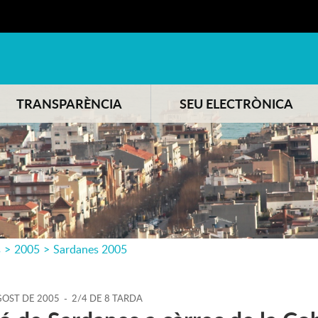
TRANSPARÈNCIA
SEU ELECTRÒNICA
s
>
2005
>
Sardanes 2005
GOST
DE
2005
-
2/4 DE 8 TARDA