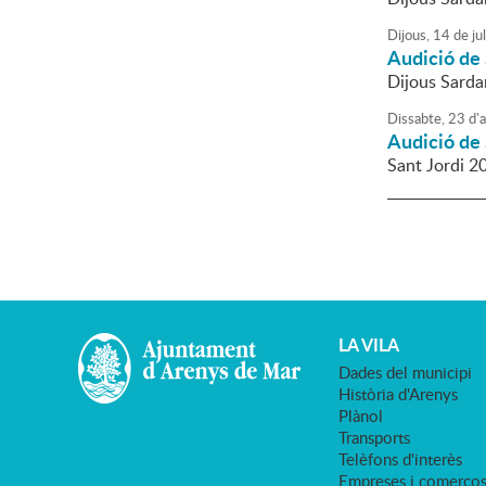
Dijous,
14
de
jul
Audició de 
Dijous Sarda
Dissabte,
23
d'
a
Audició de 
Sant Jordi 2
LA VILA
Dades del municipi
Història d'Arenys
Plànol
Transports
Telèfons d'interès
Empreses i comerço