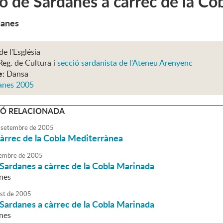
ó de Sardanes a càrrec de la Co
danes
de l'Església
Reg. de Cultura i
secció sardanista de l'Ateneu Arenyenc
e:
Dansa
anes 2005
Ó RELACIONADA
setembre
de
2005
àrrec de la Cobla Mediterrànea
embre
de
2005
Sardanes a càrrec de la Cobla Marinada
nes
st
de
2005
Sardanes a càrrec de la Cobla Marinada
nes