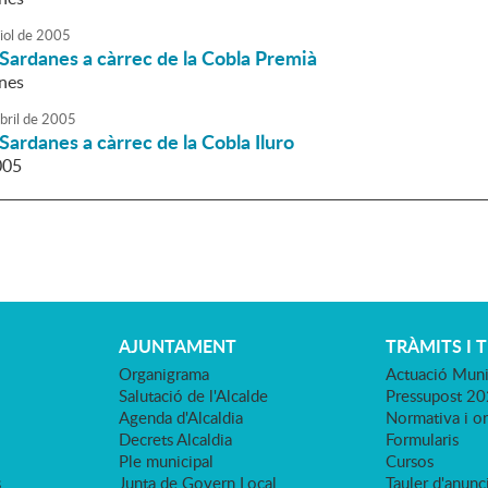
iol
de
2005
Sardanes a càrrec de la Cobla Premià
nes
bril
de
2005
Sardanes a càrrec de la Cobla Iluro
005
AJUNTAMENT
TRÀMITS I 
Organigrama
Actuació Muni
Salutació de l'Alcalde
Pressupost 2
Agenda d'Alcaldia
Normativa i o
Decrets Alcaldia
Formularis
Ple municipal
Cursos
s
Junta de Govern Local
Tauler d'anunci