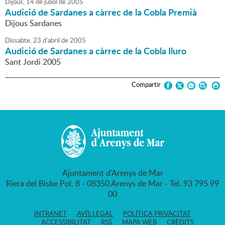
Dijous,
14
de
juliol
de
2005
Audició de Sardanes a càrrec de la Cobla Premià
Dijous Sardanes
Dissabte,
23
d'
abril
de
2005
Audició de Sardanes a càrrec de la Cobla Iluro
Sant Jordi 2005
Compartir
Ajuntament d'Arenys de Mar
Riera del Bisbe Pol, 8 - 08350 Arenys de Mar - Tel. 93 795 99
00
INTRANET
AVÍS LEGAL
POLÍTICA PRIVACITAT
ACCESSIBILITAT
RSS
MAPA WEB
CRÈDITS