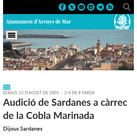
Portada
>
Agenda
>
25-08-
2005
>
Marcs
>
Culturals
>
2005
>
Sardanes 2005
DIJOUS,
25
D'
AGOST
DE
2005
-
2/4 DE 8 TARDA
Audició de Sardanes a càrrec
de la Cobla Marinada
Dijous Sardanes