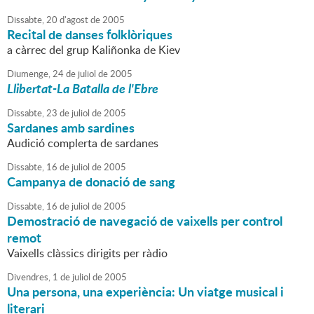
Dissabte,
20
d'
agost
de
2005
Recital de danses folklòriques
a càrrec del grup Kaliñonka de Kiev
Diumenge,
24
de
juliol
de
2005
Llibertat-La Batalla de l'Ebre
Dissabte,
23
de
juliol
de
2005
Sardanes amb sardines
Audició complerta de sardanes
Dissabte,
16
de
juliol
de
2005
Campanya de donació de sang
Dissabte,
16
de
juliol
de
2005
Demostració de navegació de vaixells per control
remot
Vaixells clàssics dirigits per ràdio
Divendres,
1
de
juliol
de
2005
Una persona, una experiència: Un viatge musical i
literari