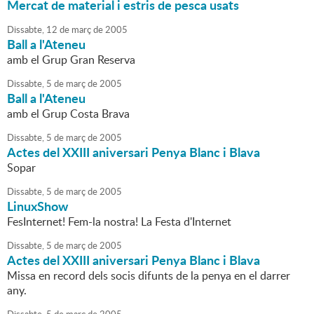
Mercat de material i estris de pesca usats
Dissabte,
12
de
març
de
2005
Ball a l'Ateneu
amb el Grup Gran Reserva
Dissabte,
5
de
març
de
2005
Ball a l'Ateneu
amb el Grup Costa Brava
Dissabte,
5
de
març
de
2005
Actes del XXIII aniversari Penya Blanc i Blava
Sopar
Dissabte,
5
de
març
de
2005
LinuxShow
FesInternet! Fem-la nostra! La Festa d'Internet
Dissabte,
5
de
març
de
2005
Actes del XXIII aniversari Penya Blanc i Blava
Missa en record dels socis difunts de la penya en el darrer
any.