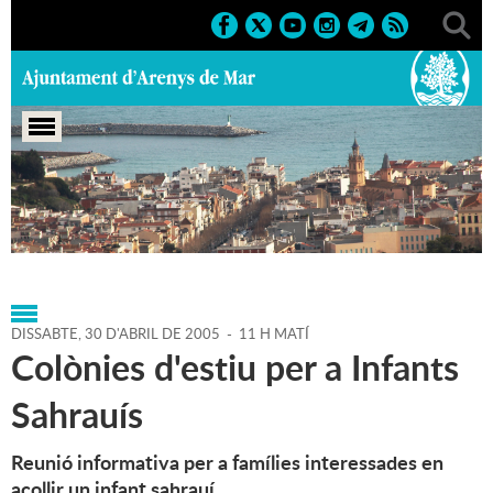
Portada
>
Agenda
>
30-04-2005
>
Marcs
>
2005
>
Altres
activitats
DISSABTE,
30
D'
ABRIL
DE
2005
-
11 H MATÍ
Colònies d'estiu per a Infants
Sahrauís
Reunió informativa per a famílies interessades en
acollir un infant sahrauí