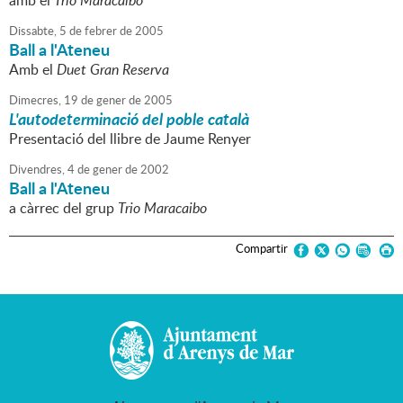
amb el
Trio Maracaibo
Dissabte,
5
de
febrer
de
2005
Ball a l'Ateneu
Amb el
Duet Gran Reserva
Dimecres,
19
de
gener
de
2005
L'autodeterminació del poble català
Presentació del llibre de Jaume Renyer
Divendres,
4
de
gener
de
2002
Ball a l'Ateneu
a càrrec del grup
Trio Maracaibo
Compartir