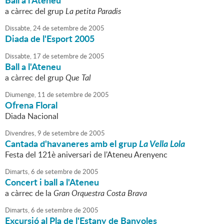
Ball a l'Ateneu
a càrrec del grup
La petita Paradis
Dissabte,
24
de
setembre
de
2005
Diada de l'Esport 2005
Dissabte,
17
de
setembre
de
2005
Ball a l'Ateneu
a càrrec del grup
Que Tal
Diumenge,
11
de
setembre
de
2005
Ofrena Floral
Diada Nacional
Divendres,
9
de
setembre
de
2005
Cantada d'havaneres amb el grup
La Vella Lola
Festa del 121è aniversari de l'Ateneu Arenyenc
Dimarts,
6
de
setembre
de
2005
Concert i ball a l'Ateneu
a càrrec de la
Gran Orquestra Costa Brava
Dimarts,
6
de
setembre
de
2005
Excursió al Pla de l'Estany de Banyoles