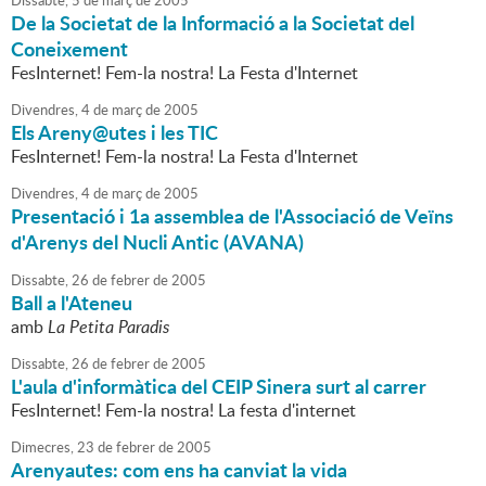
Dissabte,
5
de
març
de
2005
De la Societat de la Informació a la Societat del
Coneixement
FesInternet! Fem-la nostra! La Festa d'Internet
Divendres,
4
de
març
de
2005
Els Areny@utes i les TIC
FesInternet! Fem-la nostra! La Festa d'Internet
Divendres,
4
de
març
de
2005
Presentació i 1a assemblea de l'Associació de Veïns
d'Arenys del Nucli Antic (AVANA)
Dissabte,
26
de
febrer
de
2005
Ball a l'Ateneu
amb
La Petita Paradis
Dissabte,
26
de
febrer
de
2005
L'aula d'informàtica del CEIP Sinera surt al carrer
FesInternet! Fem-la nostra! La festa d'internet
Dimecres,
23
de
febrer
de
2005
Arenyautes: com ens ha canviat la vida