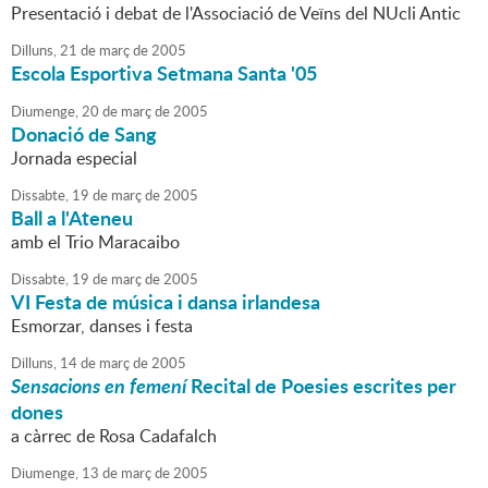
Presentació i debat de l'Associació de Veïns del NUcli Antic
Dilluns,
21
de
març
de
2005
Escola Esportiva Setmana Santa '05
Diumenge,
20
de
març
de
2005
Donació de Sang
Jornada especial
Dissabte,
19
de
març
de
2005
Ball a l'Ateneu
amb el Trio Maracaibo
Dissabte,
19
de
març
de
2005
VI Festa de música i dansa irlandesa
Esmorzar, danses i festa
Dilluns,
14
de
març
de
2005
Sensacions en femení
Recital de Poesies escrites per
dones
a càrrec de Rosa Cadafalch
Diumenge,
13
de
març
de
2005