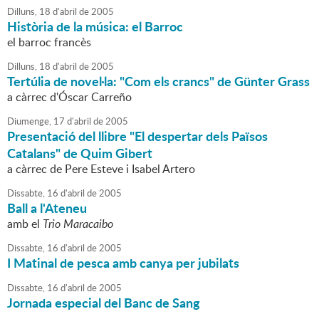
Dilluns,
18
d'
abril
de
2005
Història de la música: el Barroc
el barroc francès
Dilluns,
18
d'
abril
de
2005
Tertúlia de novel·la: "Com els crancs" de Günter Grass
a càrrec d'Óscar Carreño
Diumenge,
17
d'
abril
de
2005
Presentació del llibre "El despertar dels Països
Catalans" de Quim Gibert
a càrrec de Pere Esteve i Isabel Artero
Dissabte,
16
d'
abril
de
2005
Ball a l'Ateneu
amb el
Trio Maracaibo
Dissabte,
16
d'
abril
de
2005
I Matinal de pesca amb canya per jubilats
Dissabte,
16
d'
abril
de
2005
Jornada especial del Banc de Sang