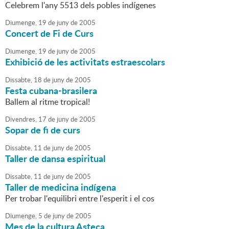
Celebrem l'any 5513 dels pobles indígenes
Diumenge,
19
de
juny
de
2005
Concert de Fi de Curs
Diumenge,
19
de
juny
de
2005
Exhibició de les activitats estraescolars
Dissabte,
18
de
juny
de
2005
Festa cubana-brasilera
Ballem al ritme tropical!
Divendres,
17
de
juny
de
2005
Sopar de fi de curs
Dissabte,
11
de
juny
de
2005
Taller de dansa espiritual
Dissabte,
11
de
juny
de
2005
Taller de medicina indígena
Per trobar l'equilibri entre l'esperit i el cos
Diumenge,
5
de
juny
de
2005
Mes de la cultura Asteca