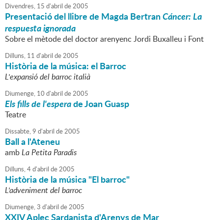
Divendres,
15
d'
abril
de
2005
Presentació del llibre de Magda Bertran
Cáncer: La
respuesta ignorada
Sobre el mètode del doctor arenyenc Jordi Buxalleu i Font
Dilluns,
11
d'
abril
de
2005
Història de la música: el Barroc
L'expansió del barroc italià
Diumenge,
10
d'
abril
de
2005
Els fills de l'espera
de Joan Guasp
Teatre
Dissabte,
9
d'
abril
de
2005
Ball a l'Ateneu
amb
La Petita Paradis
Dilluns,
4
d'
abril
de
2005
Història de la música "El barroc"
L'adveniment del barroc
Diumenge,
3
d'
abril
de
2005
XXIV Aplec Sardanista d'Arenys de Mar