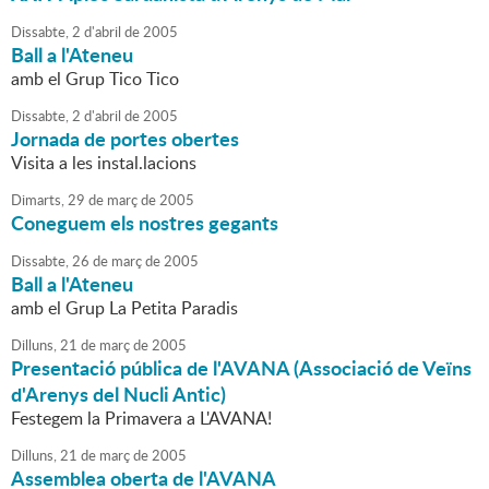
Dissabte,
2
d'
abril
de
2005
Ball a l'Ateneu
amb el Grup Tico Tico
Dissabte,
2
d'
abril
de
2005
Jornada de portes obertes
Visita a les instal.lacions
Dimarts,
29
de
març
de
2005
Coneguem els nostres gegants
Dissabte,
26
de
març
de
2005
Ball a l'Ateneu
amb el Grup La Petita Paradis
Dilluns,
21
de
març
de
2005
Presentació pública de l'AVANA (Associació de Veïns
d'Arenys del Nucli Antic)
Festegem la Primavera a L'AVANA!
Dilluns,
21
de
març
de
2005
Assemblea oberta de l'AVANA