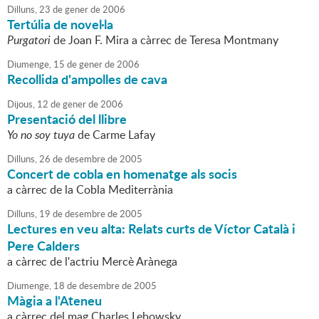
Dilluns,
23
de
gener
de
2006
Tertúlia de novel·la
Purgatori
de Joan F. Mira a càrrec de Teresa Montmany
Diumenge,
15
de
gener
de
2006
Recollida d'ampolles de cava
Dijous,
12
de
gener
de
2006
Presentació del llibre
Yo no soy tuya
de Carme Lafay
Dilluns,
26
de
desembre
de
2005
Concert de cobla en homenatge als socis
a càrrec de la Cobla Mediterrània
Dilluns,
19
de
desembre
de
2005
Lectures en veu alta: Relats curts de Víctor Català i
Pere Calders
a càrrec de l'actriu Mercè Arànega
Diumenge,
18
de
desembre
de
2005
Màgia a l'Ateneu
a càrrec del mag Charles Lebowsky