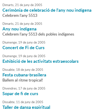
Dimarts,
21
de
juny
de
2005
Cerimònia de celebració de l'any nou indígena
Celebrem l'any 5513
Dimarts,
21
de
juny
de
2005
Any nou indígena
Celebrem l'any 5513 dels pobles indígenes
Diumenge,
19
de
juny
de
2005
Concert de Fi de Curs
Diumenge,
19
de
juny
de
2005
Exhibició de les activitats estraescolars
Dissabte,
18
de
juny
de
2005
Festa cubana-brasilera
Ballem al ritme tropical!
Divendres,
17
de
juny
de
2005
Sopar de fi de curs
Dissabte,
11
de
juny
de
2005
Taller de dansa espiritual