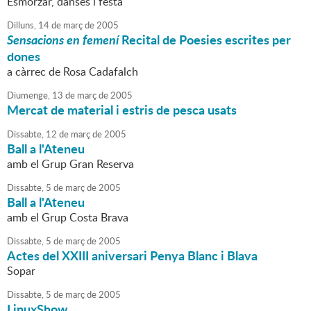
Esmorzar, danses i festa
Dilluns,
14
de
març
de
2005
Sensacions en femení
Recital de Poesies escrites per
dones
a càrrec de Rosa Cadafalch
Diumenge,
13
de
març
de
2005
Mercat de material i estris de pesca usats
Dissabte,
12
de
març
de
2005
Ball a l'Ateneu
amb el Grup Gran Reserva
Dissabte,
5
de
març
de
2005
Ball a l'Ateneu
amb el Grup Costa Brava
Dissabte,
5
de
març
de
2005
Actes del XXIII aniversari Penya Blanc i Blava
Sopar
Dissabte,
5
de
març
de
2005
LinuxShow