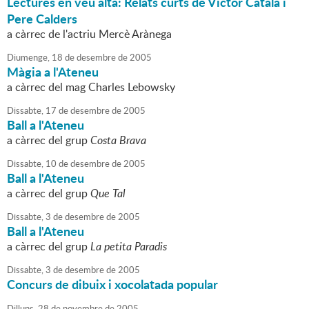
Lectures en veu alta: Relats curts de Víctor Català i
Pere Calders
a càrrec de l'actriu Mercè Arànega
Diumenge,
18
de
desembre
de
2005
Màgia a l'Ateneu
a càrrec del mag Charles Lebowsky
Dissabte,
17
de
desembre
de
2005
Ball a l'Ateneu
a càrrec del grup
Costa Brava
Dissabte,
10
de
desembre
de
2005
Ball a l'Ateneu
a càrrec del grup
Que Tal
Dissabte,
3
de
desembre
de
2005
Ball a l'Ateneu
a càrrec del grup
La petita Paradis
Dissabte,
3
de
desembre
de
2005
Concurs de dibuix i xocolatada popular
Dilluns,
28
de
novembre
de
2005