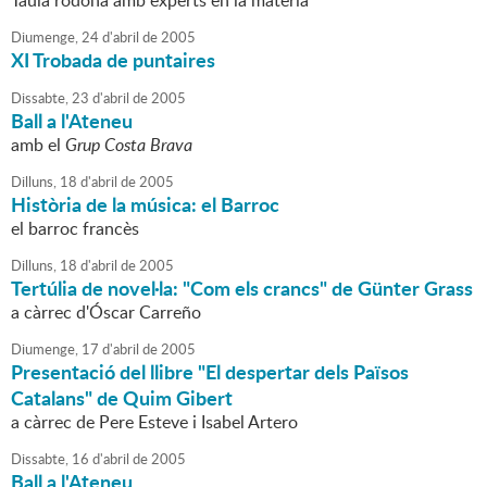
Taula rodona amb experts en la matèria
Diumenge,
24
d'
abril
de
2005
XI Trobada de puntaires
Dissabte,
23
d'
abril
de
2005
Ball a l'Ateneu
amb el
Grup Costa Brava
Dilluns,
18
d'
abril
de
2005
Història de la música: el Barroc
el barroc francès
Dilluns,
18
d'
abril
de
2005
Tertúlia de novel·la: "Com els crancs" de Günter Grass
a càrrec d'Óscar Carreño
Diumenge,
17
d'
abril
de
2005
Presentació del llibre "El despertar dels Països
Catalans" de Quim Gibert
a càrrec de Pere Esteve i Isabel Artero
Dissabte,
16
d'
abril
de
2005
Ball a l'Ateneu