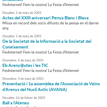
FesInternet! Fem-la nostra! La Festa d'Internet
Dissabte,
5
de
març
de
2005
Actes del XXIII aniversari Penya Blanc i Blava
Missa en record dels socis difunts de la penya en el darrer
any.
Dissabte,
5
de
març
de
2005
De la Societat de la Informació a la Societat del
Coneixement
FesInternet! Fem-la nostra! La Festa d'Internet
Divendres,
4
de
març
de
2005
Els Areny@utes i les TIC
FesInternet! Fem-la nostra! La Festa d'Internet
Divendres,
4
de
març
de
2005
Presentació i 1a assemblea de l'Associació de Veïns
d'Arenys del Nucli Antic (AVANA)
Dissabte,
26
de
febrer
de
2005
Ball a l'Ateneu