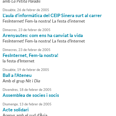
amb
La Petita Paradis
Dissabte,
26
de
febrer
de
2005
L'aula d'informàtica del CEIP Sinera surt al carrer
FesInternet! Fem-la nostra! La festa d'internet
Dimecres,
23
de
febrer
de
2005
Arenyautes: com ens ha canviat la vida
FesInternet! Fem-la nostra! La festa d'Internet
Dimecres,
23
de
febrer
de
2005
FesInternet, Fem-la nostra!
la festa d'Internet
Dissabte,
19
de
febrer
de
2005
Ball a l'Ateneu
Amb el grup
Nit i Dia
Divendres,
18
de
febrer
de
2005
Assemblea de socies i socis
Diumenge,
13
de
febrer
de
2005
Acte solidari
Arenys amb el sud d'Àsia