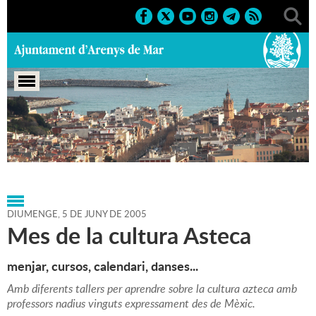
Portada
>
Agenda
>
05-06-2005
>
Marcs
>
2005
>
Altres
activitats
DIUMENGE,
5
DE
JUNY
DE
2005
Mes de la cultura Asteca
menjar, cursos, calendari, danses...
Amb diferents tallers per aprendre sobre la cultura azteca amb
professors nadius vinguts expressament des de Mèxic.