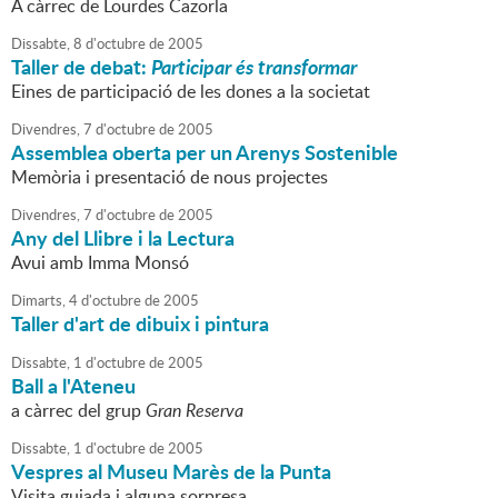
A càrrec de Lourdes Cazorla
Dissabte,
8
d'
octubre
de
2005
Taller de debat:
Participar és transformar
Eines de participació de les dones a la societat
Divendres,
7
d'
octubre
de
2005
Assemblea oberta per un Arenys Sostenible
Memòria i presentació de nous projectes
Divendres,
7
d'
octubre
de
2005
Any del Llibre i la Lectura
Avui amb Imma Monsó
Dimarts,
4
d'
octubre
de
2005
Taller d'art de dibuix i pintura
Dissabte,
1
d'
octubre
de
2005
Ball a l'Ateneu
a càrrec del grup
Gran Reserva
Dissabte,
1
d'
octubre
de
2005
Vespres al Museu Marès de la Punta
Visita guiada i alguna sorpresa