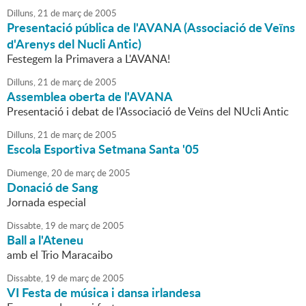
Dilluns,
21
de
març
de
2005
Presentació pública de l'AVANA (Associació de Veïns
d'Arenys del Nucli Antic)
Festegem la Primavera a L'AVANA!
Dilluns,
21
de
març
de
2005
Assemblea oberta de l'AVANA
Presentació i debat de l'Associació de Veïns del NUcli Antic
Dilluns,
21
de
març
de
2005
Escola Esportiva Setmana Santa '05
Diumenge,
20
de
març
de
2005
Donació de Sang
Jornada especial
Dissabte,
19
de
març
de
2005
Ball a l'Ateneu
amb el Trio Maracaibo
Dissabte,
19
de
març
de
2005
VI Festa de música i dansa irlandesa