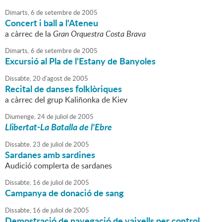
Dimarts,
6
de
setembre
de
2005
Concert i ball a l'Ateneu
a càrrec de la
Gran Orquestra Costa Brava
Dimarts,
6
de
setembre
de
2005
Excursió al Pla de l'Estany de Banyoles
Dissabte,
20
d'
agost
de
2005
Recital de danses folklòriques
a càrrec del grup Kaliñonka de Kiev
Diumenge,
24
de
juliol
de
2005
Llibertat-La Batalla de l'Ebre
Dissabte,
23
de
juliol
de
2005
Sardanes amb sardines
Audició complerta de sardanes
Dissabte,
16
de
juliol
de
2005
Campanya de donació de sang
Dissabte,
16
de
juliol
de
2005
Demostració de navegació de vaixells per control