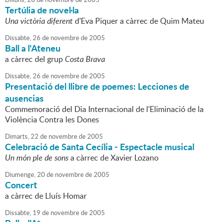
Tertúlia de novel·la
Una victòria diferent
d'Eva Piquer a càrrec de Quim Mateu
Dissabte,
26
de
novembre
de
2005
Ball a l'Ateneu
a càrrec del grup
Costa Brava
Dissabte,
26
de
novembre
de
2005
Presentació del llibre de poemes: Lecciones de
ausencias
Commemoració del Dia Internacional de l'Eliminació de la
Violència Contra les Dones
Dimarts,
22
de
novembre
de
2005
Celebració de Santa Cecília - Espectacle musical
Un món ple de sons
a càrrec de Xavier Lozano
Diumenge,
20
de
novembre
de
2005
Concert
a càrrec de Lluís Homar
Dissabte,
19
de
novembre
de
2005