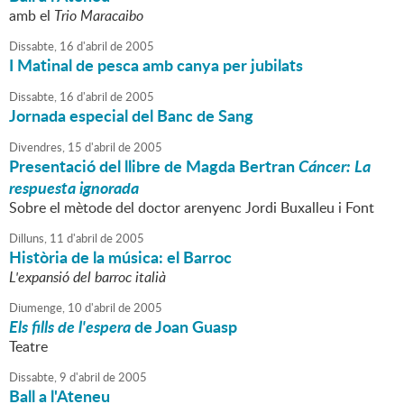
amb el
Trio Maracaibo
Dissabte,
16
d'
abril
de
2005
I Matinal de pesca amb canya per jubilats
Dissabte,
16
d'
abril
de
2005
Jornada especial del Banc de Sang
Divendres,
15
d'
abril
de
2005
Presentació del llibre de Magda Bertran
Cáncer: La
respuesta ignorada
Sobre el mètode del doctor arenyenc Jordi Buxalleu i Font
Dilluns,
11
d'
abril
de
2005
Història de la música: el Barroc
L'expansió del barroc italià
Diumenge,
10
d'
abril
de
2005
Els fills de l'espera
de Joan Guasp
Teatre
Dissabte,
9
d'
abril
de
2005
Ball a l'Ateneu