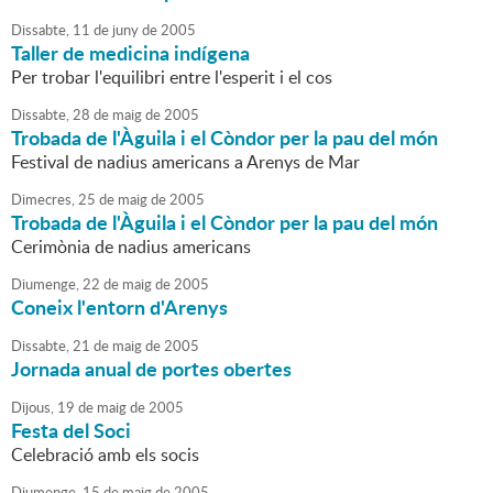
Dissabte,
11
de
juny
de
2005
Taller de medicina indígena
Per trobar l'equilibri entre l'esperit i el cos
Dissabte,
28
de
maig
de
2005
Trobada de l'Àguila i el Còndor per la pau del món
Festival de nadius americans a Arenys de Mar
Dimecres,
25
de
maig
de
2005
Trobada de l'Àguila i el Còndor per la pau del món
Cerimònia de nadius americans
Diumenge,
22
de
maig
de
2005
Coneix l'entorn d'Arenys
Dissabte,
21
de
maig
de
2005
Jornada anual de portes obertes
Dijous,
19
de
maig
de
2005
Festa del Soci
Celebració amb els socis
Diumenge,
15
de
maig
de
2005