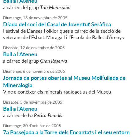
Ball a l'Ateneu
a càrrec del grup
Trio Maracaibo
Diumenge,
13
de
novembre
de
2005
Diada del soci del Casal de Joventut Seràfica
Festival de Danses Folkloriques a càrrec de la secció de
veterans de l'Esbart Maragall i l'Escola de Ballet d'Arenys
Dissabte,
12
de
novembre
de
2005
Ball a l'Ateneu
a càrrec del grup
Gran Reserva
Diumenge,
6
de
novembre
de
2005
Jornada de portes obertes al Museu Mollfulleda de
Mineralogia
Vine a conèixer els minerals radioactius del Museu
Dissabte,
5
de
novembre
de
2005
Ball a l'Ateneu
a càrrec de
La Petita Paradís
Diumenge,
30
d'
octubre
de
2005
7a Passejada a la Torre dels Encantats i el seu entorn