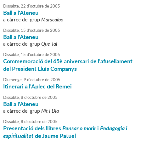
Dissabte,
22
d'
octubre
de
2005
Ball a l'Ateneu
a càrrec del grup
Maracaibo
Dissabte,
15
d'
octubre
de
2005
Ball a l'Ateneu
a càrrec del grup
Que Tal
Dissabte,
15
d'
octubre
de
2005
Commemoració del 65è aniversari de l'afusellament
del President Lluís Companys
Diumenge,
9
d'
octubre
de
2005
Itinerari a l'Aplec del Remei
Dissabte,
8
d'
octubre
de
2005
Ball a l'Ateneu
a càrrec del grup
Nit i Dia
Dissabte,
8
d'
octubre
de
2005
Presentació dels llibres
Pensar o morir
i
Pedagogia i
espiritualitat
de Jaume Patuel