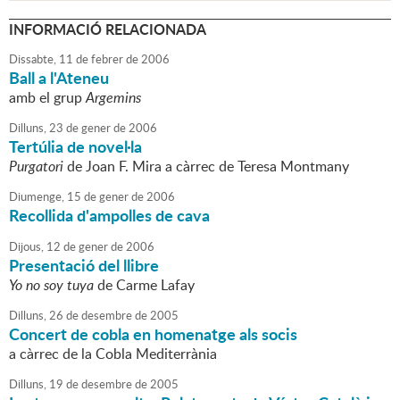
INFORMACIÓ RELACIONADA
Dissabte,
11
de
febrer
de
2006
Ball a l'Ateneu
amb el grup
Argemins
Dilluns,
23
de
gener
de
2006
Tertúlia de novel·la
Purgatori
de Joan F. Mira a càrrec de Teresa Montmany
Diumenge,
15
de
gener
de
2006
Recollida d'ampolles de cava
Dijous,
12
de
gener
de
2006
Presentació del llibre
Yo no soy tuya
de Carme Lafay
Dilluns,
26
de
desembre
de
2005
Concert de cobla en homenatge als socis
a càrrec de la Cobla Mediterrània
Dilluns,
19
de
desembre
de
2005