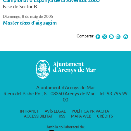
Campionat d'Espanya de la Joventut 2005
Fase de Sector B
Diumenge,
8
de
maig
de
2005
Master class
d'aiguagim
Compartir
Ajuntament d'Arenys de Mar
Riera del Bisbe Pol, 8 - 08350 Arenys de Mar - Tel. 93 795 99
00
INTRANET
AVÍS LEGAL
POLÍTICA PRIVACITAT
ACCESSIBILITAT
RSS
MAPA WEB
CRÈDITS
Amb la col·laboració de: