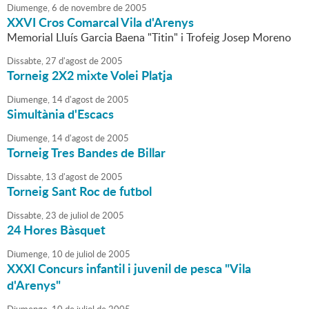
Diumenge,
6
de
novembre
de
2005
XXVI Cros Comarcal Vila d'Arenys
Memorial Lluís Garcia Baena "Titin" i Trofeig Josep Moreno
Dissabte,
27
d'
agost
de
2005
Torneig 2X2 mixte Volei Platja
Diumenge,
14
d'
agost
de
2005
Simultània d'Escacs
Diumenge,
14
d'
agost
de
2005
Torneig Tres Bandes de Billar
Dissabte,
13
d'
agost
de
2005
Torneig Sant Roc de futbol
Dissabte,
23
de
juliol
de
2005
24 Hores Bàsquet
Diumenge,
10
de
juliol
de
2005
XXXI Concurs infantil i juvenil de pesca "Vila
d'Arenys"