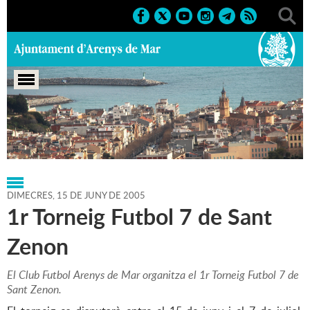
Portada
>
Regidories
>
Esports
>
Agenda
>
15-06-2005
DIMECRES,
15
DE
JUNY
DE
2005
1r Torneig Futbol 7 de Sant
Zenon
El Club Futbol Arenys de Mar organitza el 1r Torneig Futbol 7 de
Sant Zenon.