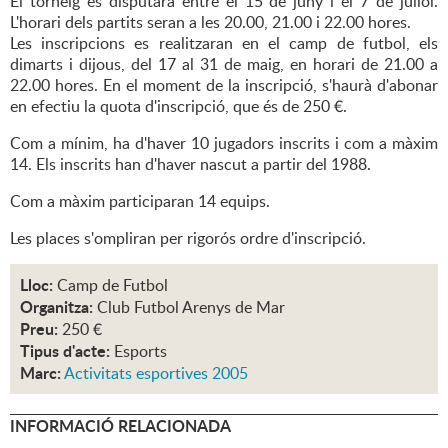
El torneig es disputarà entre el 15 de juny i el 7 de juliol.
L'horari dels partits seran a les 20.00, 21.00 i 22.00 hores.
Les inscripcions es realitzaran en el camp de futbol, els
dimarts i dijous, del 17 al 31 de maig, en horari de 21.00 a
22.00 hores. En el moment de la inscripció, s'haurà d'abonar
en efectiu la quota d'inscripció, que és de 250 €.
Com a mínim, ha d'haver 10 jugadors inscrits i com a màxim
14. Els inscrits han d'haver nascut a partir del 1988.
Com a màxim participaran 14 equips.
Les places s'ompliran per rigorós ordre d'inscripció.
Lloc:
Camp de Futbol
Organitza:
Club Futbol Arenys de Mar
Preu:
250 €
Tipus d'acte:
Esports
Marc:
Activitats esportives 2005
INFORMACIÓ RELACIONADA