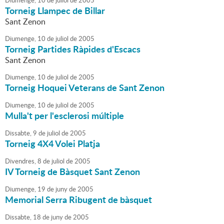
Diumenge,
10
de
juliol
de
2005
Torneig Llampec de Billar
Sant Zenon
Diumenge,
10
de
juliol
de
2005
Torneig Partides Ràpides d'Escacs
Sant Zenon
Diumenge,
10
de
juliol
de
2005
Torneig Hoquei Veterans de Sant Zenon
Diumenge,
10
de
juliol
de
2005
Mulla't per l'esclerosi múltiple
Dissabte,
9
de
juliol
de
2005
Torneig 4X4 Volei Platja
Divendres,
8
de
juliol
de
2005
IV Torneig de Bàsquet Sant Zenon
Diumenge,
19
de
juny
de
2005
Memorial Serra Ribugent de bàsquet
Dissabte,
18
de
juny
de
2005