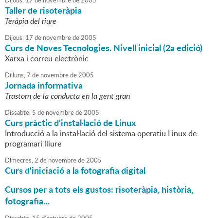
Dijous,
17
de
novembre
de
2005
Taller de risoteràpia
Teràpia del riure
Dijous,
17
de
novembre
de
2005
Curs de Noves Tecnologies. Nivell inicial (2a edició)
Xarxa i correu electrònic
Dilluns,
7
de
novembre
de
2005
Jornada informativa
Trastorn de la conducta en la gent gran
Dissabte,
5
de
novembre
de
2005
Curs pràctic d'instal·lació de Linux
Introducció a la instal·lació del sistema operatiu Linux de
programari lliure
Dimecres,
2
de
novembre
de
2005
Curs d'iniciació a la fotografia digital
Cursos per a tots els gustos: risoteràpia, història,
fotografia...