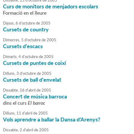
Dissabte,
15
d'
octubre
de
2005
Curs de monitors de menjadors escolars
Formació en el lleure
Dijous,
6
d'
octubre
de
2005
Cursets de country
Dimecres,
5
d'
octubre
de
2005
Cursets d'escacs
Dimarts,
4
d'
octubre
de
2005
Cursets de puntes de coixí
Dilluns,
3
d'
octubre
de
2005
Cursets de ball d'envelat
Dissabte,
16
d'
abril
de
2005
Concert de música barroca
dins el curs
El barroc
Dilluns,
11
d'
abril
de
2005
Vols aprendre a ballar la Dansa d'Arenys?
Dissabte,
2
d'
abril
de
2005