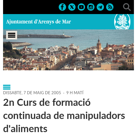
Portada
>
Agenda
>
07-05-
2005
>
Marcs
>
Culturals
>
2005
>
Cursos 2005
DISSABTE,
7
DE
MAIG
DE
2005
-
9 H MATÍ
2n Curs de formació
continuada de manipuladors
d'aliments