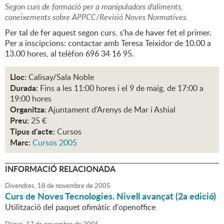
Segon curs de formació per a manipuladors d'aliments,
coneixements sobre APPCC/Revisió Noves Normatives.
Per tal de fer aquest segon curs, s'ha de haver fet el primer.
Per a inscipcions: contactar amb Teresa Teixidor de 10.00 a
13.00 hores, al telèfon 696 34 16 95.
Lloc:
Calisay/Sala Noble
Durada:
Fins a les 11:00 hores i el 9 de maig, de 17:00 a
19:00 hores
Organitza:
Ajuntament d'Arenys de Mar i Ashial
Preu:
25 €
Tipus d'acte:
Cursos
Marc:
Cursos 2005
INFORMACIÓ RELACIONADA
Divendres,
18
de
novembre
de
2005
Curs de Noves Tecnologies. Nivell avançat (2a edició)
Utilització del paquet ofimàtic d'openoffice