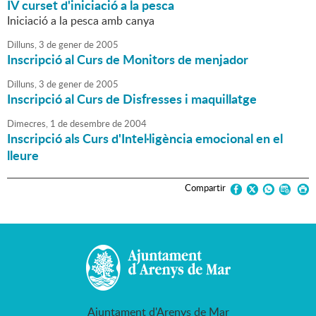
IV curset d'iniciació a la pesca
Iniciació a la pesca amb canya
Dilluns,
3
de
gener
de
2005
Inscripció al Curs de Monitors de menjador
Dilluns,
3
de
gener
de
2005
Inscripció al Curs de Disfresses i maquillatge
Dimecres,
1
de
desembre
de
2004
Inscripció als Curs d'Intel·ligència emocional en el
lleure
Compartir
Ajuntament d'Arenys de Mar