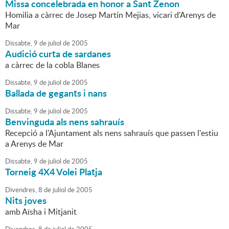
Missa concelebrada en honor a Sant Zenon
Homilia a càrrec de Josep Martín Mejias, vicari d'Arenys de
Mar
Dissabte,
9
de
juliol
de
2005
Audició curta de sardanes
a càrrec de la cobla Blanes
Dissabte,
9
de
juliol
de
2005
Ballada de gegants i nans
Dissabte,
9
de
juliol
de
2005
Benvinguda als nens sahrauís
Recepció a l'Ajuntament als nens sahrauís que passen l'estiu
a Arenys de Mar
Dissabte,
9
de
juliol
de
2005
Torneig 4X4 Volei Platja
Divendres,
8
de
juliol
de
2005
Nits joves
amb Aïsha i Mitjanit