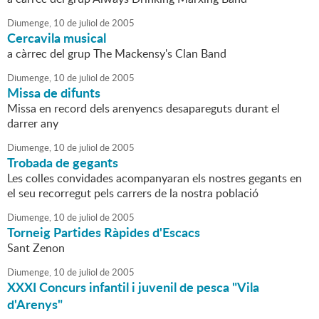
Diumenge,
10
de
juliol
de
2005
Cercavila musical
a càrrec del grup The Mackensy's Clan Band
Diumenge,
10
de
juliol
de
2005
Missa de difunts
Missa en record dels arenyencs desapareguts durant el
darrer any
Diumenge,
10
de
juliol
de
2005
Trobada de gegants
Les colles convidades acompanyaran els nostres gegants en
el seu recorregut pels carrers de la nostra població
Diumenge,
10
de
juliol
de
2005
Torneig Partides Ràpides d'Escacs
Sant Zenon
Diumenge,
10
de
juliol
de
2005
XXXI Concurs infantil i juvenil de pesca "Vila
d'Arenys"