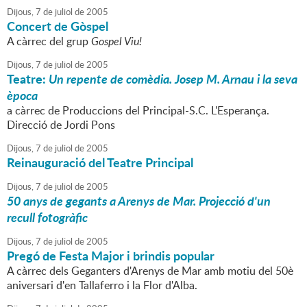
Dijous,
7
de
juliol
de
2005
Concert de Gòspel
A càrrec del grup
Gospel Viu!
Dijous,
7
de
juliol
de
2005
Teatre:
Un repente de comèdia. Josep M. Arnau i la seva
època
a càrrec de Produccions del Principal-S.C. L'Esperança.
Direcció de Jordi Pons
Dijous,
7
de
juliol
de
2005
Reinauguració del Teatre Principal
Dijous,
7
de
juliol
de
2005
50 anys de gegants a Arenys de Mar. Projecció d'un
recull fotogràfic
Dijous,
7
de
juliol
de
2005
Pregó de Festa Major i brindis popular
A càrrec dels Geganters d'Arenys de Mar amb motiu del 50è
aniversari d'en Tallaferro i la Flor d'Alba.