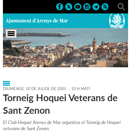
Portada
>
Agenda
>
10-07-
2005
>
Marcs
>
Festes
>
2005
>
Sant Zenon 2005
DIUMENGE,
10
DE
JULIOL
DE
2005
-
10 H MATÍ
Torneig Hoquei Veterans de
Sant Zenon
El Club Hoquei Arenys de Mar organitza el Torneig de Hoquei
veterans de Sant Zenon.