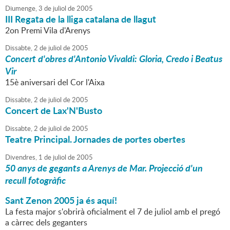
Diumenge,
3
de
juliol
de
2005
III Regata de la lliga catalana de llagut
2on Premi Vila d'Arenys
Dissabte,
2
de
juliol
de
2005
Concert d'obres d'Antonio Vivaldi: Gloria, Credo i Beatus
Vir
15è aniversari del Cor l'Aixa
Dissabte,
2
de
juliol
de
2005
Concert de Lax'N'Busto
Dissabte,
2
de
juliol
de
2005
Teatre Principal. Jornades de portes obertes
Divendres,
1
de
juliol
de
2005
50 anys de gegants a Arenys de Mar. Projecció d'un
recull fotogràfic
Sant Zenon 2005 ja és aquí!
La festa major s'obrirà oficialment el 7 de juliol amb el pregó
a càrrec dels geganters