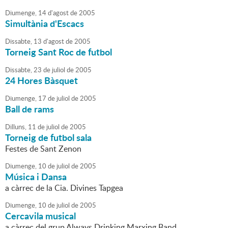
Diumenge,
14
d'
agost
de
2005
Simultània d'Escacs
Dissabte,
13
d'
agost
de
2005
Torneig Sant Roc de futbol
Dissabte,
23
de
juliol
de
2005
24 Hores Bàsquet
Diumenge,
17
de
juliol
de
2005
Ball de rams
Dilluns,
11
de
juliol
de
2005
Torneig de futbol sala
Festes de Sant Zenon
Diumenge,
10
de
juliol
de
2005
Música i Dansa
a càrrec de la Cia. Divines Tapgea
Diumenge,
10
de
juliol
de
2005
Cercavila musical
a càrrec del grup Always Drinking Marxing Band