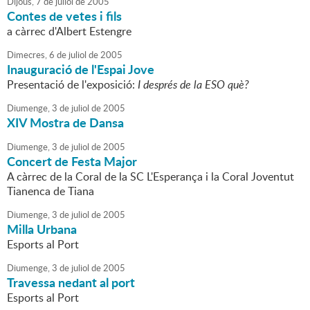
Dijous,
7
de
juliol
de
2005
Contes de vetes i fils
a càrrec d'Albert Estengre
Dimecres,
6
de
juliol
de
2005
Inauguració de l'Espai Jove
Presentació de l'exposició:
I després de la ESO què?
Diumenge,
3
de
juliol
de
2005
XIV Mostra de Dansa
Diumenge,
3
de
juliol
de
2005
Concert de Festa Major
A càrrec de la Coral de la SC L'Esperança i la Coral Joventut
Tianenca de Tiana
Diumenge,
3
de
juliol
de
2005
Milla Urbana
Esports al Port
Diumenge,
3
de
juliol
de
2005
Travessa nedant al port
Esports al Port