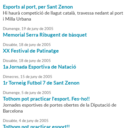
Esports al port, per Sant Zenon
Hi haurà competició de llagut català, travessa nedant al port
i Milla Urbana
Diumenge,
19
de
juny
de
2005
Memorial Serra Ribugent de bàsquet
Dissabte,
18
de
juny
de
2005
XX Festival de Patinatge
Dissabte,
18
de
juny
de
2005
1a Jornada Esportiva de Natació
Dimecres,
15
de
juny
de
2005
1r Torneig Futbol 7 de Sant Zenon
Diumenge,
5
de
juny
de
2005
Tothom pot practicar l'esport. Fes-ho!!
Jornades esportives de portes obertes de la Diputació de
Barcelona
Dissabte,
4
de
juny
de
2005
Tothom pot practicar esport!!