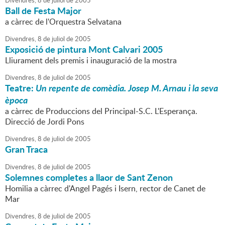
Divendres,
8
de
juliol
de
2005
Ball de Festa Major
a càrrec de l'Orquestra Selvatana
Divendres,
8
de
juliol
de
2005
Exposició de pintura Mont Calvari 2005
Lliurament dels premis i inauguració de la mostra
Divendres,
8
de
juliol
de
2005
Teatre:
Un repente de comèdia. Josep M. Arnau i la seva
època
a càrrec de Produccions del Principal-S.C. L'Esperança.
Direcció de Jordi Pons
Divendres,
8
de
juliol
de
2005
Gran Traca
Divendres,
8
de
juliol
de
2005
Solemnes completes a llaor de Sant Zenon
Homilia a càrrec d'Angel Pagés i Isern, rector de Canet de
Mar
Divendres,
8
de
juliol
de
2005