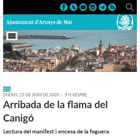
Portada
>
Agenda
>
23-06-
2005
>
Marcs
>
Festes
>
2005
>
Sant Joan 2005
DIJOUS,
23
DE
JUNY
DE
2005
-
9 H VESPRE
Arribada de la flama del
Canigó
Lectura del manifest i encesa de la foguera