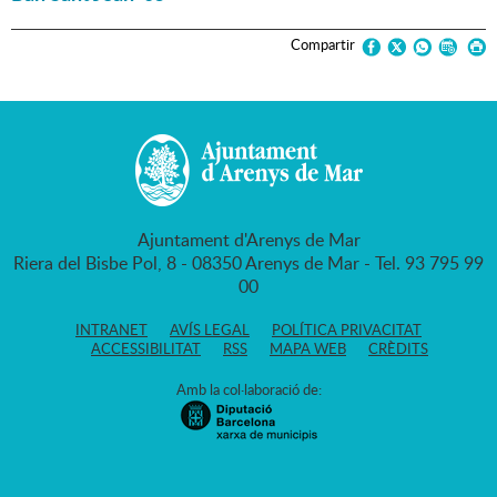
Compartir
Ajuntament d'Arenys de Mar
Riera del Bisbe Pol, 8 - 08350 Arenys de Mar - Tel. 93 795 99
00
INTRANET
AVÍS LEGAL
POLÍTICA PRIVACITAT
ACCESSIBILITAT
RSS
MAPA WEB
CRÈDITS
Amb la col·laboració de: