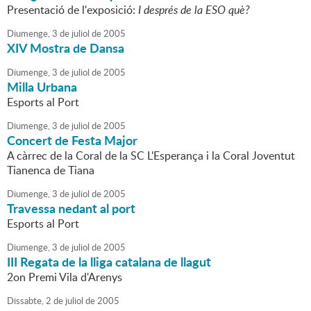
Presentació de l'exposició:
I després de la ESO què?
Diumenge,
3
de
juliol
de
2005
XIV Mostra de Dansa
Diumenge,
3
de
juliol
de
2005
Milla Urbana
Esports al Port
Diumenge,
3
de
juliol
de
2005
Concert de Festa Major
A càrrec de la Coral de la SC L'Esperança i la Coral Joventut
Tianenca de Tiana
Diumenge,
3
de
juliol
de
2005
Travessa nedant al port
Esports al Port
Diumenge,
3
de
juliol
de
2005
III Regata de la lliga catalana de llagut
2on Premi Vila d'Arenys
Dissabte,
2
de
juliol
de
2005