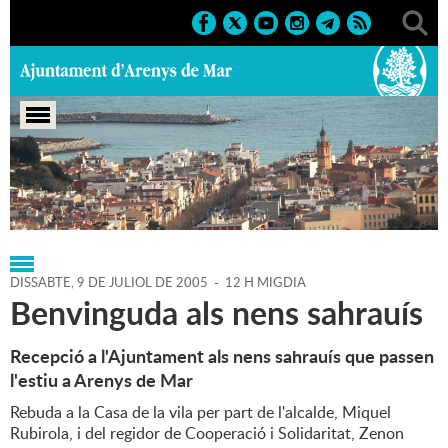
Portada
>
Regidories
>
Agenda
>
09-07-2005
DISSABTE,
9
DE
JULIOL
DE
2005
-
12 H MIGDIA
Benvinguda als nens sahrauís
Recepció a l'Ajuntament als nens sahrauís que passen
l'estiu a Arenys de Mar
Rebuda a la Casa de la vila per part de l'alcalde, Miquel
Rubirola, i del regidor de Cooperació i Solidaritat, Zenon