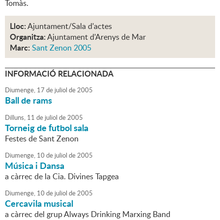
Tomàs.
Lloc:
Ajuntament/Sala d'actes
Organitza:
Ajuntament d'Arenys de Mar
Marc:
Sant Zenon 2005
INFORMACIÓ RELACIONADA
Diumenge,
17
de
juliol
de
2005
Ball de rams
Dilluns,
11
de
juliol
de
2005
Torneig de futbol sala
Festes de Sant Zenon
Diumenge,
10
de
juliol
de
2005
Música i Dansa
a càrrec de la Cia. Divines Tapgea
Diumenge,
10
de
juliol
de
2005
Cercavila musical
a càrrec del grup Always Drinking Marxing Band