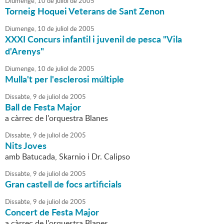
Diumenge,
10
de
juliol
de
2005
Torneig Hoquei Veterans de Sant Zenon
Diumenge,
10
de
juliol
de
2005
XXXI Concurs infantil i juvenil de pesca "Vila
d'Arenys"
Diumenge,
10
de
juliol
de
2005
Mulla't per l'esclerosi múltiple
Dissabte,
9
de
juliol
de
2005
Ball de Festa Major
a càrrec de l'orquestra Blanes
Dissabte,
9
de
juliol
de
2005
Nits Joves
amb Batucada, Skarnio i Dr. Calipso
Dissabte,
9
de
juliol
de
2005
Gran castell de focs artificials
Dissabte,
9
de
juliol
de
2005
Concert de Festa Major
a càrrec de l'orquestra Blanes