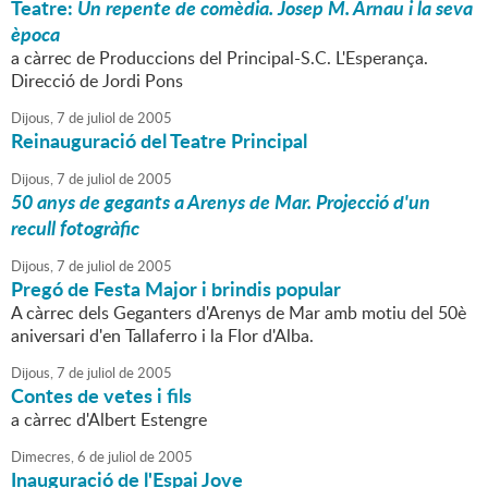
Teatre:
Un repente de comèdia. Josep M. Arnau i la seva
època
a càrrec de Produccions del Principal-S.C. L'Esperança.
Direcció de Jordi Pons
Dijous,
7
de
juliol
de
2005
Reinauguració del Teatre Principal
Dijous,
7
de
juliol
de
2005
50 anys de gegants a Arenys de Mar. Projecció d'un
recull fotogràfic
Dijous,
7
de
juliol
de
2005
Pregó de Festa Major i brindis popular
A càrrec dels Geganters d'Arenys de Mar amb motiu del 50è
aniversari d'en Tallaferro i la Flor d'Alba.
Dijous,
7
de
juliol
de
2005
Contes de vetes i fils
a càrrec d'Albert Estengre
Dimecres,
6
de
juliol
de
2005
Inauguració de l'Espai Jove