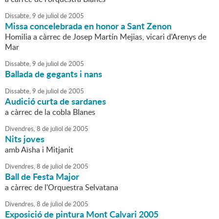
Dissabte,
9
de
juliol
de
2005
Missa concelebrada en honor a Sant Zenon
Homilia a càrrec de Josep Martín Mejias, vicari d'Arenys de
Mar
Dissabte,
9
de
juliol
de
2005
Ballada de gegants i nans
Dissabte,
9
de
juliol
de
2005
Audició curta de sardanes
a càrrec de la cobla Blanes
Divendres,
8
de
juliol
de
2005
Nits joves
amb Aïsha i Mitjanit
Divendres,
8
de
juliol
de
2005
Ball de Festa Major
a càrrec de l'Orquestra Selvatana
Divendres,
8
de
juliol
de
2005
Exposició de pintura Mont Calvari 2005