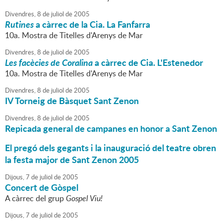
Divendres,
8
de
juliol
de
2005
Rutines
a càrrec de la Cia. La Fanfarra
10a. Mostra de Titelles d'Arenys de Mar
Divendres,
8
de
juliol
de
2005
Les facècies de Coralina
a càrrec de Cia. L'Estenedor
10a. Mostra de Titelles d'Arenys de Mar
Divendres,
8
de
juliol
de
2005
IV Torneig de Bàsquet Sant Zenon
Divendres,
8
de
juliol
de
2005
Repicada general de campanes en honor a Sant Zenon
El pregó dels gegants i la inauguració del teatre obren
la festa major de Sant Zenon 2005
Dijous,
7
de
juliol
de
2005
Concert de Gòspel
A càrrec del grup
Gospel Viu!
Dijous,
7
de
juliol
de
2005