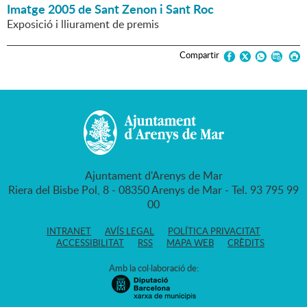
Imatge 2005 de Sant Zenon i Sant Roc
Exposició i lliurament de premis
Compartir
Ajuntament d'Arenys de Mar
Riera del Bisbe Pol, 8 - 08350 Arenys de Mar - Tel. 93 795 99
00
INTRANET
AVÍS LEGAL
POLÍTICA PRIVACITAT
ACCESSIBILITAT
RSS
MAPA WEB
CRÈDITS
Amb la col·laboració de: