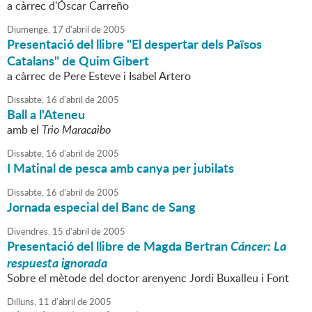
a càrrec d'Óscar Carreño
Diumenge,
17
d'
abril
de
2005
Presentació del llibre "El despertar dels Països
Catalans" de Quim Gibert
a càrrec de Pere Esteve i Isabel Artero
Dissabte,
16
d'
abril
de
2005
Ball a l'Ateneu
amb el
Trio Maracaibo
Dissabte,
16
d'
abril
de
2005
I Matinal de pesca amb canya per jubilats
Dissabte,
16
d'
abril
de
2005
Jornada especial del Banc de Sang
Divendres,
15
d'
abril
de
2005
Presentació del llibre de Magda Bertran
Cáncer: La
respuesta ignorada
Sobre el mètode del doctor arenyenc Jordi Buxalleu i Font
Dilluns,
11
d'
abril
de
2005