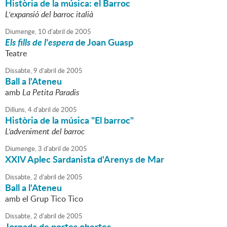
Història de la música: el Barroc
L'expansió del barroc italià
Diumenge,
10
d'
abril
de
2005
Els fills de l'espera
de Joan Guasp
Teatre
Dissabte,
9
d'
abril
de
2005
Ball a l'Ateneu
amb
La Petita Paradis
Dilluns,
4
d'
abril
de
2005
Història de la música "El barroc"
L'adveniment del barroc
Diumenge,
3
d'
abril
de
2005
XXIV Aplec Sardanista d'Arenys de Mar
Dissabte,
2
d'
abril
de
2005
Ball a l'Ateneu
amb el Grup Tico Tico
Dissabte,
2
d'
abril
de
2005
Jornada de portes obertes