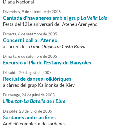
Diada Nacional
Divendres,
9
de
setembre
de
2005
Cantada d'havaneres amb el grup
La Vella Lola
Festa del 121è aniversari de l'Ateneu Arenyenc
Dimarts,
6
de
setembre
de
2005
Concert i ball a l'Ateneu
a càrrec de la
Gran Orquestra Costa Brava
Dimarts,
6
de
setembre
de
2005
Excursió al Pla de l'Estany de Banyoles
Dissabte,
20
d'
agost
de
2005
Recital de danses folklòriques
a càrrec del grup Kaliñonka de Kiev
Diumenge,
24
de
juliol
de
2005
Llibertat-La Batalla de l'Ebre
Dissabte,
23
de
juliol
de
2005
Sardanes amb sardines
Audició complerta de sardanes