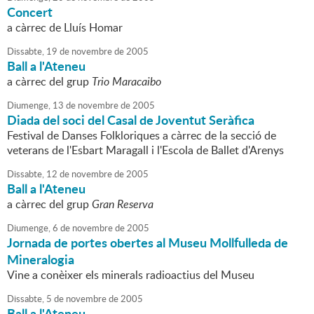
Concert
a càrrec de Lluís Homar
Dissabte,
19
de
novembre
de
2005
Ball a l'Ateneu
a càrrec del grup
Trio Maracaibo
Diumenge,
13
de
novembre
de
2005
Diada del soci del Casal de Joventut Seràfica
Festival de Danses Folkloriques a càrrec de la secció de
veterans de l'Esbart Maragall i l'Escola de Ballet d'Arenys
Dissabte,
12
de
novembre
de
2005
Ball a l'Ateneu
a càrrec del grup
Gran Reserva
Diumenge,
6
de
novembre
de
2005
Jornada de portes obertes al Museu Mollfulleda de
Mineralogia
Vine a conèixer els minerals radioactius del Museu
Dissabte,
5
de
novembre
de
2005
Ball a l'Ateneu