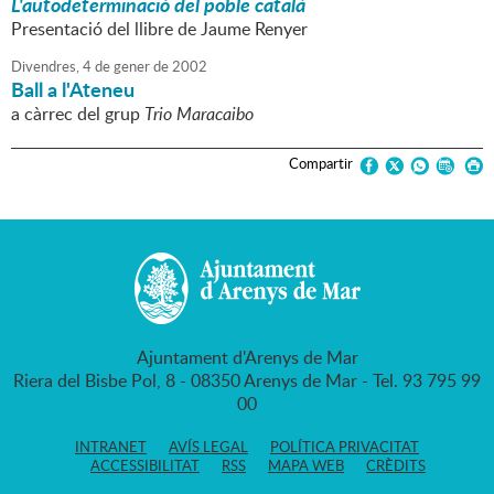
L'autodeterminació del poble català
Presentació del llibre de Jaume Renyer
Divendres,
4
de
gener
de
2002
Ball a l'Ateneu
a càrrec del grup
Trio Maracaibo
Compartir
Ajuntament d'Arenys de Mar
Riera del Bisbe Pol, 8 - 08350 Arenys de Mar - Tel. 93 795 99
00
INTRANET
AVÍS LEGAL
POLÍTICA PRIVACITAT
ACCESSIBILITAT
RSS
MAPA WEB
CRÈDITS