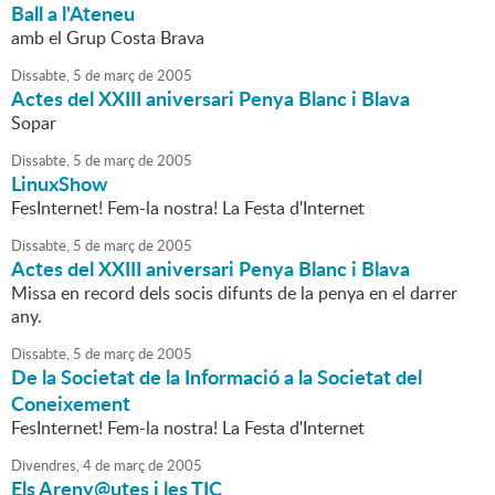
Ball a l'Ateneu
amb el Grup Costa Brava
Dissabte,
5
de
març
de
2005
Actes del XXIII aniversari Penya Blanc i Blava
Sopar
Dissabte,
5
de
març
de
2005
LinuxShow
FesInternet! Fem-la nostra! La Festa d'Internet
Dissabte,
5
de
març
de
2005
Actes del XXIII aniversari Penya Blanc i Blava
Missa en record dels socis difunts de la penya en el darrer
any.
Dissabte,
5
de
març
de
2005
De la Societat de la Informació a la Societat del
Coneixement
FesInternet! Fem-la nostra! La Festa d'Internet
Divendres,
4
de
març
de
2005
Els Areny@utes i les TIC