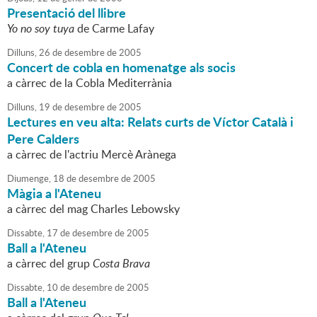
Presentació del llibre
Yo no soy tuya
de Carme Lafay
Dilluns,
26
de
desembre
de
2005
Concert de cobla en homenatge als socis
a càrrec de la Cobla Mediterrània
Dilluns,
19
de
desembre
de
2005
Lectures en veu alta: Relats curts de Víctor Català i
Pere Calders
a càrrec de l'actriu Mercè Arànega
Diumenge,
18
de
desembre
de
2005
Màgia a l'Ateneu
a càrrec del mag Charles Lebowsky
Dissabte,
17
de
desembre
de
2005
Ball a l'Ateneu
a càrrec del grup
Costa Brava
Dissabte,
10
de
desembre
de
2005
Ball a l'Ateneu