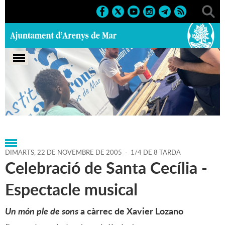
Portada
>
Agenda
>
22-11-2005
>
Marcs
>
2005
>
Altres
activitats
DIMARTS,
22
DE
NOVEMBRE
DE
2005
-
1/4 DE 8 TARDA
Celebració de Santa Cecília -
Espectacle musical
Un món ple de sons
a càrrec de Xavier Lozano