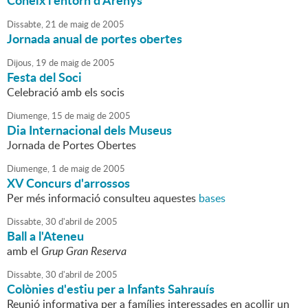
Coneix l'entorn d'Arenys
Dissabte,
21
de
maig
de
2005
Jornada anual de portes obertes
Dijous,
19
de
maig
de
2005
Festa del Soci
Celebració amb els socis
Diumenge,
15
de
maig
de
2005
Dia Internacional dels Museus
Jornada de Portes Obertes
Diumenge,
1
de
maig
de
2005
XV Concurs d'arrossos
Per més informació consulteu aquestes
bases
Dissabte,
30
d'
abril
de
2005
Ball a l'Ateneu
amb el
Grup Gran Reserva
Dissabte,
30
d'
abril
de
2005
Colònies d'estiu per a Infants Sahrauís
Reunió informativa per a famílies interessades en acollir un