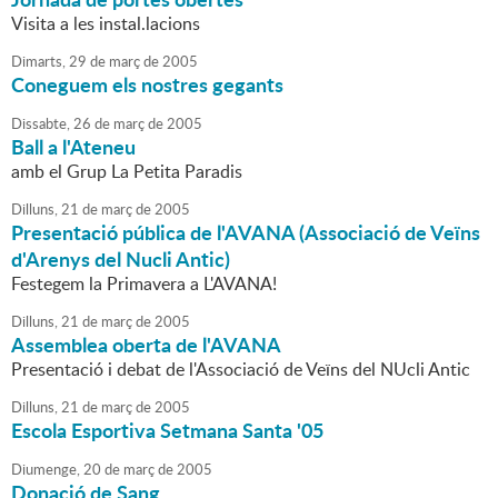
Visita a les instal.lacions
Dimarts,
29
de
març
de
2005
Coneguem els nostres gegants
Dissabte,
26
de
març
de
2005
Ball a l'Ateneu
amb el Grup La Petita Paradis
Dilluns,
21
de
març
de
2005
Presentació pública de l'AVANA (Associació de Veïns
d'Arenys del Nucli Antic)
Festegem la Primavera a L'AVANA!
Dilluns,
21
de
març
de
2005
Assemblea oberta de l'AVANA
Presentació i debat de l'Associació de Veïns del NUcli Antic
Dilluns,
21
de
març
de
2005
Escola Esportiva Setmana Santa '05
Diumenge,
20
de
març
de
2005
Donació de Sang