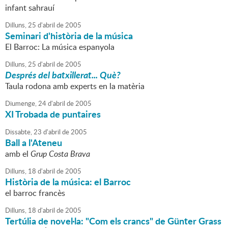
infant sahrauí
Dilluns,
25
d'
abril
de
2005
Seminari d'història de la música
El Barroc: La música espanyola
Dilluns,
25
d'
abril
de
2005
Després del batxillerat... Què?
Taula rodona amb experts en la matèria
Diumenge,
24
d'
abril
de
2005
XI Trobada de puntaires
Dissabte,
23
d'
abril
de
2005
Ball a l'Ateneu
amb el
Grup Costa Brava
Dilluns,
18
d'
abril
de
2005
Història de la música: el Barroc
el barroc francès
Dilluns,
18
d'
abril
de
2005
Tertúlia de novel·la: "Com els crancs" de Günter Grass