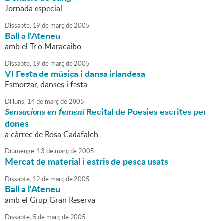
Jornada especial
Dissabte,
19
de
març
de
2005
Ball a l'Ateneu
amb el Trio Maracaibo
Dissabte,
19
de
març
de
2005
VI Festa de música i dansa irlandesa
Esmorzar, danses i festa
Dilluns,
14
de
març
de
2005
Sensacions en femení
Recital de Poesies escrites per
dones
a càrrec de Rosa Cadafalch
Diumenge,
13
de
març
de
2005
Mercat de material i estris de pesca usats
Dissabte,
12
de
març
de
2005
Ball a l'Ateneu
amb el Grup Gran Reserva
Dissabte,
5
de
març
de
2005