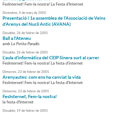
FesInternet! Fem-la nostra! La Festa d'Internet
Divendres,
4
de
març
de
2005
Presentació i 1a assemblea de l'Associació de Veïns
d'Arenys del Nucli Antic (AVANA)
Dissabte,
26
de
febrer
de
2005
Ball a l'Ateneu
amb
La Petita Paradis
Dissabte,
26
de
febrer
de
2005
L'aula d'informàtica del CEIP Sinera surt al carrer
FesInternet! Fem-la nostra! La festa d'internet
Dimecres,
23
de
febrer
de
2005
Arenyautes: com ens ha canviat la vida
FesInternet! Fem-la nostra! La festa d'Internet
Dimecres,
23
de
febrer
de
2005
FesInternet, Fem-la nostra!
la festa d'Internet
Dissabte,
19
de
febrer
de
2005