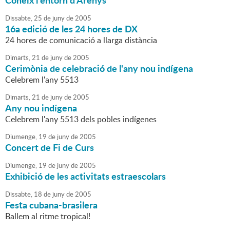
Coneix l'entorn d'Arenys
Dissabte,
25
de
juny
de
2005
16a edició de les 24 hores de DX
24 hores de comunicació a llarga distància
Dimarts,
21
de
juny
de
2005
Cerimònia de celebració de l'any nou indígena
Celebrem l'any 5513
Dimarts,
21
de
juny
de
2005
Any nou indígena
Celebrem l'any 5513 dels pobles indígenes
Diumenge,
19
de
juny
de
2005
Concert de Fi de Curs
Diumenge,
19
de
juny
de
2005
Exhibició de les activitats estraescolars
Dissabte,
18
de
juny
de
2005
Festa cubana-brasilera
Ballem al ritme tropical!