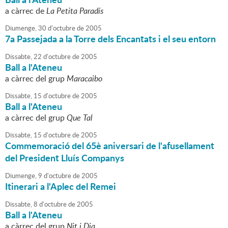
a càrrec de
La Petita Paradís
Diumenge,
30
d'
octubre
de
2005
7a Passejada a la Torre dels Encantats i el seu entorn
Dissabte,
22
d'
octubre
de
2005
Ball a l'Ateneu
a càrrec del grup
Maracaibo
Dissabte,
15
d'
octubre
de
2005
Ball a l'Ateneu
a càrrec del grup
Que Tal
Dissabte,
15
d'
octubre
de
2005
Commemoració del 65è aniversari de l'afusellament
del President Lluís Companys
Diumenge,
9
d'
octubre
de
2005
Itinerari a l'Aplec del Remei
Dissabte,
8
d'
octubre
de
2005
Ball a l'Ateneu
a càrrec del grup
Nit i Dia