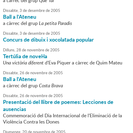
a càrrec del grup
Que Tal
Dissabte,
3
de
desembre
de
2005
Ball a l'Ateneu
a càrrec del grup
La petita Paradis
Dissabte,
3
de
desembre
de
2005
Concurs de dibuix i xocolatada popular
Dilluns,
28
de
novembre
de
2005
Tertúlia de novel·la
Una victòria diferent
d'Eva Piquer a càrrec de Quim Mateu
Dissabte,
26
de
novembre
de
2005
Ball a l'Ateneu
a càrrec del grup
Costa Brava
Dissabte,
26
de
novembre
de
2005
Presentació del llibre de poemes: Lecciones de
ausencias
Commemoració del Dia Internacional de l'Eliminació de la
Violència Contra les Dones
Diumenge,
20
de
novembre
de
2005