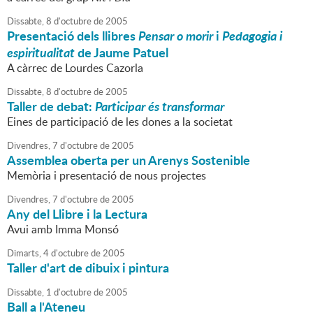
Dissabte,
8
d'
octubre
de
2005
Presentació dels llibres
Pensar o morir
i
Pedagogia i
espiritualitat
de Jaume Patuel
A càrrec de Lourdes Cazorla
Dissabte,
8
d'
octubre
de
2005
Taller de debat:
Participar és transformar
Eines de participació de les dones a la societat
Divendres,
7
d'
octubre
de
2005
Assemblea oberta per un Arenys Sostenible
Memòria i presentació de nous projectes
Divendres,
7
d'
octubre
de
2005
Any del Llibre i la Lectura
Avui amb Imma Monsó
Dimarts,
4
d'
octubre
de
2005
Taller d'art de dibuix i pintura
Dissabte,
1
d'
octubre
de
2005
Ball a l'Ateneu