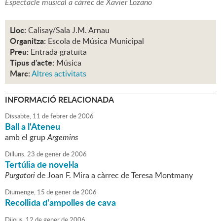
Espectacle musical a càrrec de Xavier Lozano
Lloc:
Calisay/Sala J.M. Arnau
Organitza:
Escola de Música Municipal
Preu:
Entrada gratuïta
Tipus d'acte:
Música
Marc:
Altres activitats
INFORMACIÓ RELACIONADA
Dissabte,
11
de
febrer
de
2006
Ball a l'Ateneu
amb el grup
Argemins
Dilluns,
23
de
gener
de
2006
Tertúlia de novel·la
Purgatori
de Joan F. Mira a càrrec de Teresa Montmany
Diumenge,
15
de
gener
de
2006
Recollida d'ampolles de cava
Dijous,
12
de
gener
de
2006