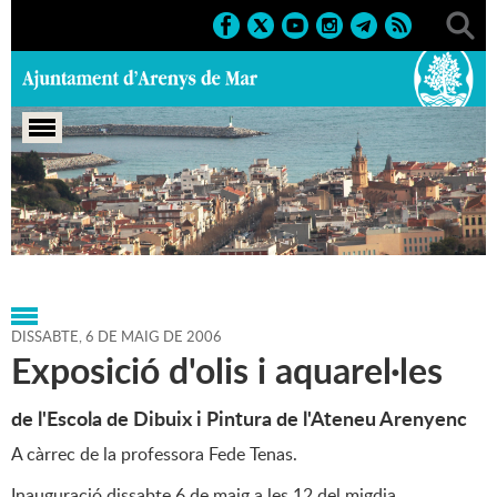
Portada
>
Agenda
>
06-05-
2006
>
Marcs
>
Culturals
>
2006
>
Exposicions 2006
DISSABTE,
6
DE
MAIG
DE
2006
Exposició d'olis i aquarel·les
de l'Escola de Dibuix i Pintura de l'Ateneu Arenyenc
A càrrec de la professora Fede Tenas.
Inauguració dissabte 6 de maig a les 12 del migdia.