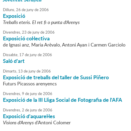
Dilluns,
26
de
juny
de
2006
Exposició
Treballs eteris. El ret fi o punta d'Arenys
Divendres,
23
de
juny
de
2006
Exposició col·lectiva
de Ignasi anz, Maria Arèvalo, Antoni Ayan i Carmen Garciolo
Dissabte,
17
de
juny
de
2006
Saló d'art
Dimarts,
13
de
juny
de
2006
Exposició de treballs del taller de Sussi Piñero
Futurs Picassos arenyencs
Divendres,
9
de
juny
de
2006
Exposició de la III Lliga Social de Fotografia de l'AFA
Divendres,
2
de
juny
de
2006
Exposició d'aquarel·les
Visions d'Arenys
d'Antoni Colomer