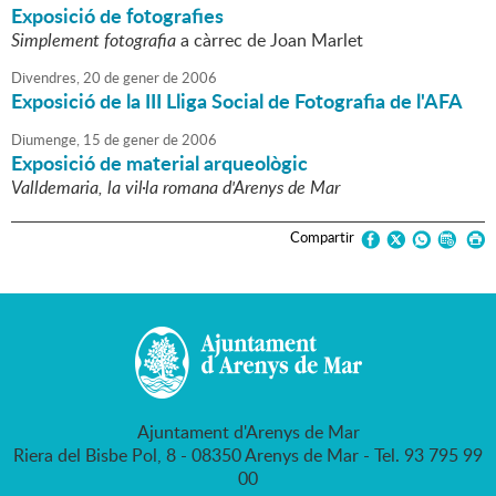
Exposició de fotografies
Simplement fotografia
a càrrec de Joan Marlet
Divendres,
20
de
gener
de
2006
Exposició de la III Lliga Social de Fotografia de l'AFA
Diumenge,
15
de
gener
de
2006
Exposició de material arqueològic
Valldemaria, la vil·la romana d'Arenys de Mar
Compartir
Ajuntament d'Arenys de Mar
Riera del Bisbe Pol, 8 - 08350 Arenys de Mar - Tel. 93 795 99
00