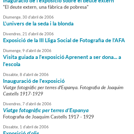
Inaguració de l'exposició sobre el deute extern
"El deute extern, una fàbrica de pobresa"
Diumenge,
30
d'
abril
de
2006
L'univers de la seda i la blonda
Divendres,
21
d'
abril
de
2006
Exposició de la III Lliga Social de Fotografia de l'AFA
Diumenge,
9
d'
abril
de
2006
Visita guiada a l'exposició Aprenent a ser dona... a
l'escola
Dissabte,
8
d'
abril
de
2006
Inauguració de l'exposició
Viatge fotogràfic per terres d'Espanya. Fotografia de Joaquim
Castells 1917-1929
Divendres,
7
d'
abril
de
2006
Viatge fotogràfic per terres d'Espanya
Fotografia de Joaquim Castells 1917 - 1929
Dissabte,
1
d'
abril
de
2006
Exposició d'olis