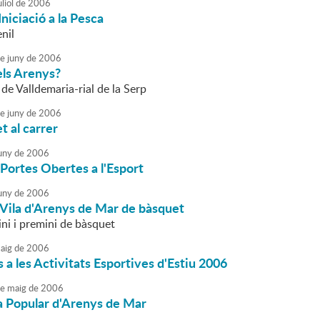
liol
de
2006
Iniciació a la Pesca
enil
e
juny
de
2006
ls Arenys?
l de Valldemaria-rial de la Serp
e
juny
de
2006
 al carrer
uny
de
2006
Portes Obertes a l'Esport
uny
de
2006
 Vila d'Arenys de Mar de bàsquet
ni i premini de bàsquet
aig
de
2006
s a les Activitats Esportives d'Estiu 2006
e
maig
de
2006
a Popular d'Arenys de Mar