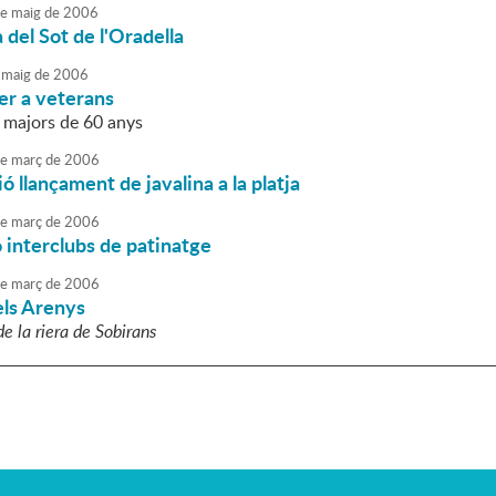
e
maig
de
2006
del Sot de l'Oradella
maig
de
2006
per a veterans
s majors de 60 anys
e
març
de
2006
 llançament de javalina a la platja
e
març
de
2006
 interclubs de patinatge
e
març
de
2006
ls Arenys
e la riera de Sobirans