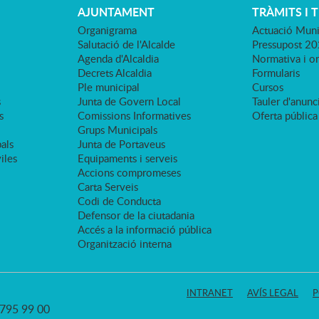
AJUNTAMENT
TRÀMITS I 
Organigrama
Actuació Muni
Salutació de l'Alcalde
Pressupost 2
Agenda d'Alcaldia
Normativa i o
Decrets Alcaldia
Formularis
Ple municipal
Cursos
s
Junta de Govern Local
Tauler d'anunci
s
Comissions Informatives
Oferta pública
Grups Municipals
als
Junta de Portaveus
viles
Equipaments i serveis
Accions compromeses
Carta Serveis
Codi de Conducta
Defensor de la ciutadania
Accés a la informació pública
Organització interna
INTRANET
AVÍS LEGAL
P
3 795 99 00