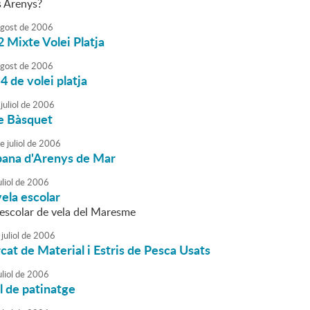
s Arenys?
agost
de
2006
 Mixte Volei Platja
agost
de
2006
4 de volei platja
juliol
de
2006
e Bàsquet
e
juliol
de
2006
rbana d'Arenys de Mar
liol
de
2006
ela escolar
rescolar de vela del Maresme
juliol
de
2006
rcat de Material i Estris de Pesca Usats
liol
de
2006
l de patinatge