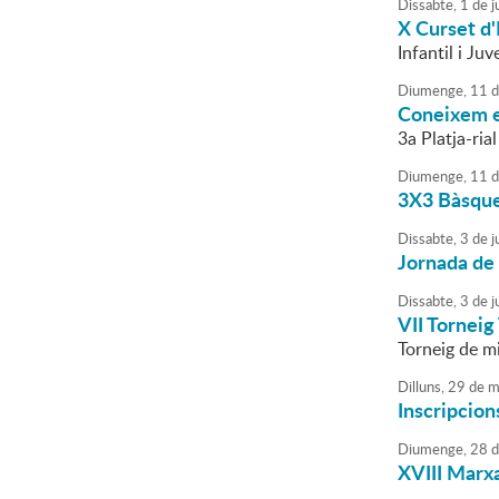
Dissabte,
1
de
ju
X Curset d'
Infantil i Juv
Diumenge,
11
d
Coneixem e
3a Platja-ria
Diumenge,
11
d
3X3 Bàsquet
Dissabte,
3
de
j
Jornada de 
Dissabte,
3
de
j
VII Torneig
Torneig de mi
Dilluns,
29
de
m
Inscripcion
Diumenge,
28
d
XVIII Marx