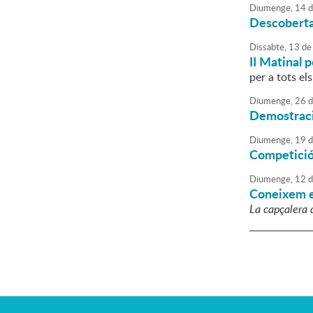
Diumenge,
14
d
Descoberta 
Dissabte,
13
de
II Matinal 
per a tots el
Diumenge,
26
d
Demostració
Diumenge,
19
d
Competició
Diumenge,
12
d
Coneixem e
La capçalera d