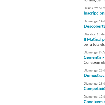
Torneig de mi
Dilluns,
29
de
m
Inscripcion
Diumenge,
14
d
Descoberta 
Dissabte,
13
de
II Matinal 
per a tots el
Diumenge,
9
d'
a
Cementiri- 
Coneixem el
Diumenge,
26
d
Demostració
Diumenge,
19
d
Competició
Diumenge,
12
d
Coneixem e