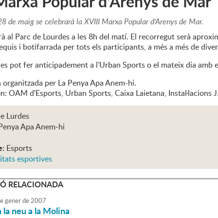
Marxa Popular d'Arenys de Mar
8 de maig se celebrarà la XVIII Marxa Popular d'Arenys de Mar.
rà al Parc de Lourdes a les 8h del matí. El recorregut serà apro
quis i botifarrada per tots els participants, a més a més de diver
 es pot fer anticipadement a l'Urban Sports o el mateix dia amb e
à organitzada per La Penya Apa Anem-hi.
ren: OAM d'Esports, Urban Sports, Caixa Laietana, Instal·lacions
de Lurdes
Penya Apa Anem-hi
e:
Esports
itats esportives
Ó RELACIONADA
e
gener
de
2007
 la neu a la Molina