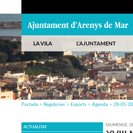
LA VILA
L'AJUNTAMENT
Portada
>
Regidories
>
Esports
>
Agenda
>
28-05-2
DIUMENGE,
2
ACTUALITAT