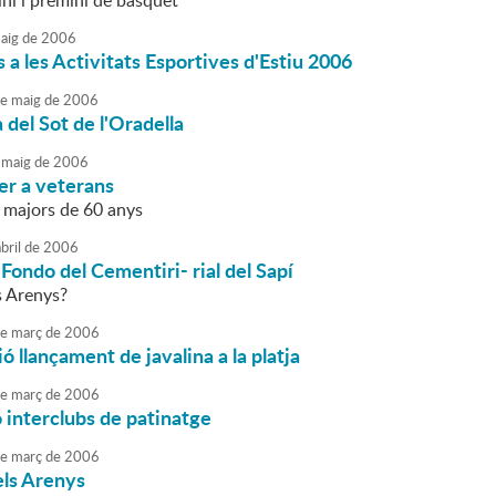
ni i premini de bàsquet
aig
de
2006
s a les Activitats Esportives d'Estiu 2006
e
maig
de
2006
del Sot de l'Oradella
maig
de
2006
per a veterans
s majors de 60 anys
bril
de
2006
Fondo del Cementiri- rial del Sapí
s Arenys?
e
març
de
2006
 llançament de javalina a la platja
e
març
de
2006
 interclubs de patinatge
e
març
de
2006
ls Arenys