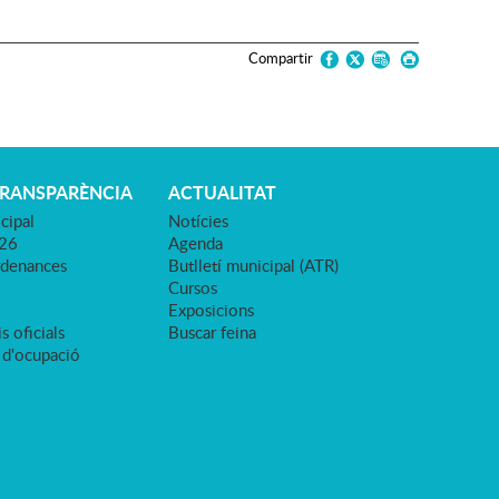
Compartir
TRANSPARÈNCIA
ACTUALITAT
cipal
Notícies
026
Agenda
rdenances
Butlletí municipal (ATR)
Cursos
Exposicions
s oficials
Buscar feina
 d'ocupació