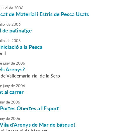
juliol
de
2006
rcat de Material i Estris de Pesca Usats
liol
de
2006
l de patinatge
liol
de
2006
Iniciació a la Pesca
enil
e
juny
de
2006
ls Arenys?
l de Valldemaria-rial de la Serp
e
juny
de
2006
 al carrer
uny
de
2006
Portes Obertes a l'Esport
uny
de
2006
 Vila d'Arenys de Mar de bàsquet