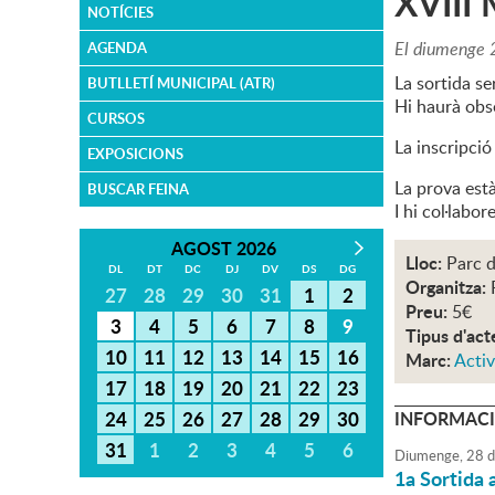
XVIII 
NOTÍCIES
El diumenge 2
AGENDA
La sortida se
BUTLLETÍ MUNICIPAL (ATR)
Hi haurà obse
CURSOS
La inscripció
EXPOSICIONS
La prova est
BUSCAR FEINA
I hi col·labo
AGOST 2026
Lloc:
Parc 
DL
DT
DC
DJ
DV
DS
DG
Organitza:
27
28
29
30
31
1
2
Preu:
5€
3
4
5
6
7
8
9
Tipus d'act
10
11
12
13
14
15
16
Marc:
Activ
17
18
19
20
21
22
23
24
25
26
27
28
29
30
INFORMACI
31
1
2
3
4
5
6
Diumenge,
28
d
1a Sortida a