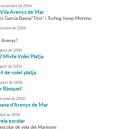
novembre
de
2006
 Vila Arenys de Mar
ís García Baena"Titin" i Trofeig Josep Moreno
octubre
de
2006
s Arenys?
agost
de
2006
 Mixte Volei Platja
agost
de
2006
4 de volei platja
juliol
de
2006
e Bàsquet
e
juliol
de
2006
rbana d'Arenys de Mar
liol
de
2006
ela escolar
rescolar de vela del Maresme