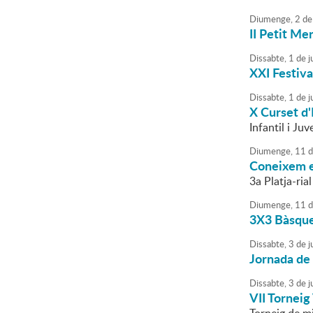
Diumenge,
2
de
II Petit Me
Dissabte,
1
de
ju
XXI Festiva
Dissabte,
1
de
ju
X Curset d'
Infantil i Juv
Diumenge,
11
d
Coneixem e
3a Platja-ria
Diumenge,
11
d
3X3 Bàsquet
Dissabte,
3
de
j
Jornada de 
Dissabte,
3
de
j
VII Torneig