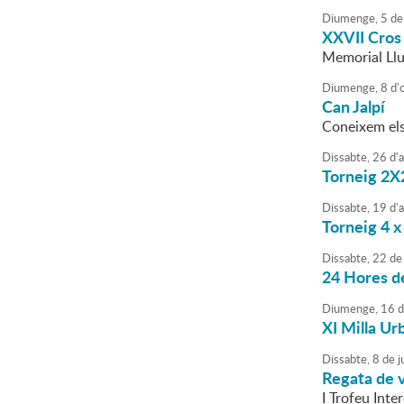
Diumenge,
5
de
XXVII Cros
Memorial Llu
Diumenge,
8
d'
Can Jalpí
Coneixem el
Dissabte,
26
d'
Torneig 2X2
Dissabte,
19
d'
Torneig 4 x 
Dissabte,
22
de
24 Hores d
Diumenge,
16
d
XI Milla U
Dissabte,
8
de
ju
Regata de v
I Trofeu Inte