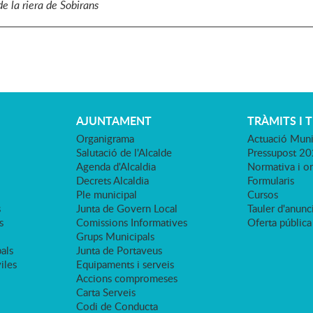
e la riera de Sobirans
AJUNTAMENT
TRÀMITS I 
Organigrama
Actuació Muni
Salutació de l'Alcalde
Pressupost 2
Agenda d'Alcaldia
Normativa i o
Decrets Alcaldia
Formularis
Ple municipal
Cursos
s
Junta de Govern Local
Tauler d'anunci
s
Comissions Informatives
Oferta pública
Grups Municipals
als
Junta de Portaveus
viles
Equipaments i serveis
Accions compromeses
Carta Serveis
Codi de Conducta