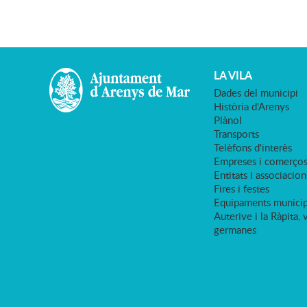
LA VILA
Dades del municipi
Història d'Arenys
Plànol
Transports
Telèfons d'interès
Empreses i comerço
Entitats i associacion
Fires i festes
Equipaments municip
Auterive i la Ràpita, 
germanes