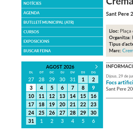
Crema 
NOTÍCIES
Sant Pere 
AGENDA
BUTLLETÍ MUNICIPAL (ATR)
Lloc:
Plaça 
CURSOS
Organitza:
EXPOSICIONS
Tipus d'act
Marc:
Crem
BUSCAR FEINA
INFORMACI
AGOST 2026
DL
DT
DC
DJ
DV
DS
DG
Dijous,
29
de
ju
27
28
29
30
31
1
2
Focs artific
3
4
5
6
7
8
9
Sant Pere 2
10
11
12
13
14
15
16
17
18
19
20
21
22
23
24
25
26
27
28
29
30
31
1
2
3
4
5
6