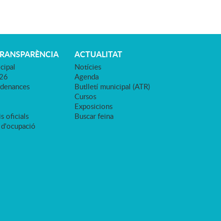
TRANSPARÈNCIA
ACTUALITAT
cipal
Notícies
026
Agenda
rdenances
Butlletí municipal (ATR)
Cursos
Exposicions
s oficials
Buscar feina
 d'ocupació