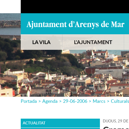
LA VILA
L'AJUNTAMENT
Portada
>
Agenda
>
29-06-2006
>
Marcs
>
Cultural
DIJOUS,
29
DE
ACTUALITAT