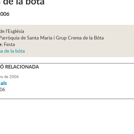
de la bóta
2006
de l'Església
Parròquia de Santa Maria i Grup Crema de la Bóta
e:
Festa
a de la bóta
Ó RELACIONADA
ny
de
2006
ials
006