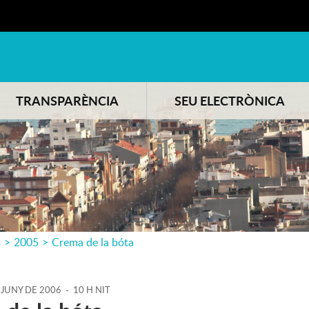
TRANSPARÈNCIA
SEU ELECTRÒNICA
s
>
2005
>
Crema de la bóta
JUNY
DE
2006
-
10 H NIT