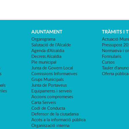
AJUNTAMENT
TRÀMITS I 
Organigrama
Actuació Muni
Salutació de l'Alcalde
Pressupost 2
Agenda d'Alcaldia
Normativa i o
Decrets Alcaldia
Formularis
Ple municipal
Cursos
s
Junta de Govern Local
Tauler d'anunci
s
Comissions Informatives
Oferta pública
Grups Municipals
als
Junta de Portaveus
viles
Equipaments i serveis
Accions compromeses
Carta Serveis
Codi de Conducta
Defensor de la ciutadania
Accés a la informació pública
Organització interna