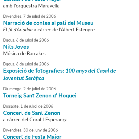
amb l'orquestra Maravella
Divendres,
7
de
juliol
de
2006
Narració de contes al pati del Museu
El fil d'Ariadna
a càrrec de l'Albert Estengre
Dijous,
6
de
juliol
de
2006
Nits Joves
Música de Barrakes
Dijous,
6
de
juliol
de
2006
Exposició de fotografies:
100 anys del Casal de
Joventut Seràfica
Diumenge,
2
de
juliol
de
2006
Torneig Sant Zenon d' Hoquei
Dissabte,
1
de
juliol
de
2006
Concert de Sant Zenon
a càrrec del Coral L'Esperança
Divendres,
30
de
juny
de
2006
Concert de Festa Major