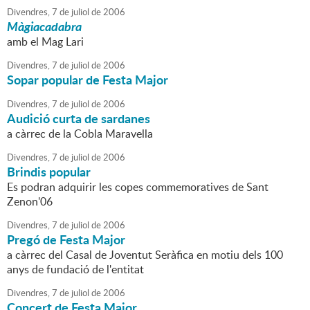
Divendres,
7
de
juliol
de
2006
Màgiacadabra
amb el Mag Lari
Divendres,
7
de
juliol
de
2006
Sopar popular de Festa Major
Divendres,
7
de
juliol
de
2006
Audició curta de sardanes
a càrrec de la Cobla Maravella
Divendres,
7
de
juliol
de
2006
Brindis popular
Es podran adquirir les copes commemoratives de Sant
Zenon'06
Divendres,
7
de
juliol
de
2006
Pregó de Festa Major
a càrrec del Casal de Joventut Seràfica en motiu dels 100
anys de fundació de l'entitat
Divendres,
7
de
juliol
de
2006
Concert de Festa Major