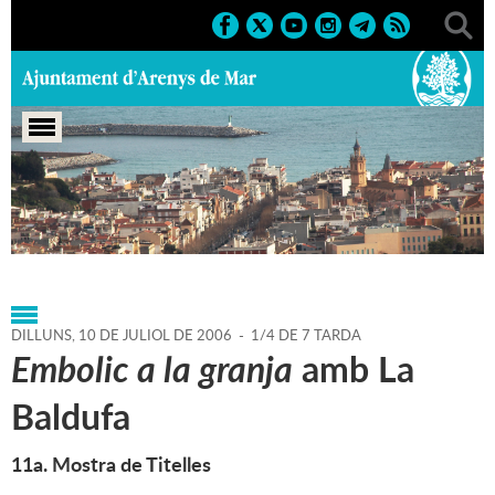
Portada
>
Agenda
>
10-07-
2006
>
Marcs
>
Culturals
>
2006
>
Sant Zenon 2006
DILLUNS,
10
DE
JULIOL
DE
2006
-
1/4 DE 7 TARDA
Embolic a la granja
amb La
Baldufa
11a. Mostra de Titelles