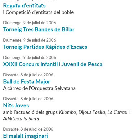
Regata d'entitats
I Competició d'entitats del poble
Diumenge,
9
de
juliol
de
2006
Torneig Tres Bandes de Billar
Diumenge,
9
de
juliol
de
2006
Torneig Partides Ràpides d'Escacs
Diumenge,
9
de
juliol
de
2006
XXXII Concurs Infantil i Juvenil de Pesca
Dissabte,
8
de
juliol
de
2006
Ball de Festa Major
A càrrec de l'Orquestra Selvatana
Dissabte,
8
de
juliol
de
2006
Nits Joves
amb l'actuació dels grups
Kilombo
,
Dijous Paella
,
La Carrau
i
Adiktes a la barra
Dissabte,
8
de
juliol
de
2006
El malalt imaginari