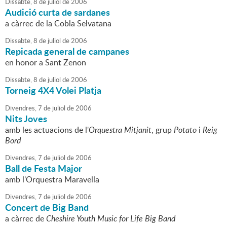
Dissabte,
8
de
juliol
de
2006
Audició curta de sardanes
a càrrec de la Cobla Selvatana
Dissabte,
8
de
juliol
de
2006
Repicada general de campanes
en honor a Sant Zenon
Dissabte,
8
de
juliol
de
2006
Torneig 4X4 Volei Platja
Divendres,
7
de
juliol
de
2006
Nits Joves
amb les actuacions de l'
Orquestra Mitjanit
, grup
Potato
i
Reig
Bord
Divendres,
7
de
juliol
de
2006
Ball de Festa Major
amb l'Orquestra Maravella
Divendres,
7
de
juliol
de
2006
Concert de Big Band
a càrrec de
Cheshire Youth Music for Life Big Band