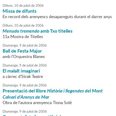
Dilluns,
10
de
juliol
de
2006
Missa de difunts
En record dels arenyencs desapareguts durant el darrer anys
Dilluns,
10
de
juliol
de
2006
Menudo tremendo
amb Txo titelles
11a Mostra de Titelles
Diumenge,
9
de
juliol
de
2006
Ball de Festa Major
amb l'Orquestra Blanes
Diumenge,
9
de
juliol
de
2006
El malalt imaginari
a càrrec d'Strak Teatre
Diumenge,
9
de
juliol
de
2006
Presentació del llibre
Història i llegendes del Mont
Calvari d'Arenys de Mar
Obra de l'autora arenyenca Tiona Solé
Diumenge,
9
de
juliol
de
2006