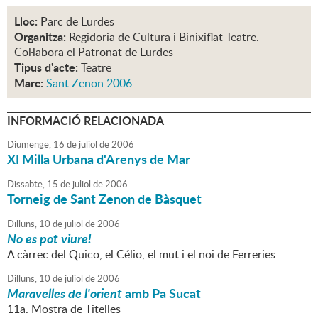
Lloc:
Parc de Lurdes
Organitza:
Regidoria de Cultura i Binixiflat Teatre.
Col·labora el Patronat de Lurdes
Tipus d'acte:
Teatre
Marc:
Sant Zenon 2006
INFORMACIÓ RELACIONADA
Diumenge,
16
de
juliol
de
2006
XI Milla Urbana d'Arenys de Mar
Dissabte,
15
de
juliol
de
2006
Torneig de Sant Zenon de Bàsquet
Dilluns,
10
de
juliol
de
2006
No es pot viure!
A càrrec del Quico, el Célio, el mut i el noi de Ferreries
Dilluns,
10
de
juliol
de
2006
Maravelles de l'orient
amb Pa Sucat
11a. Mostra de Titelles