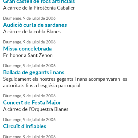
Gran castell de focs artificials
A càrrec de la Pirotècnia Caballer
Diumenge,
9
de
juliol
de
2006
Audició curta de sardanes
A càrrec de la cobla Blanes
Diumenge,
9
de
juliol
de
2006
Missa concelebrada
En honor a Sant Zenon
Diumenge,
9
de
juliol
de
2006
Ballada de gegants i nans
Seguidament els nostres gegants i nans acompanyaran les
autoritats fins a l'església parroquial
Diumenge,
9
de
juliol
de
2006
Concert de Festa Major
A càrrec de l'Orquestra Blanes
Diumenge,
9
de
juliol
de
2006
Circuït d'inflables
Diumenge,
9
de
juliol
de
2006