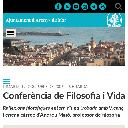
Portada
>
Agenda
>
17-10-
2006
>
Marcs
>
Culturals
>
2006
>
Conferències 2006
DIMARTS,
17
D'
OCTUBRE
DE
2006
-
6 H TARDA
Conferència de Filosofia i Vida
Reflexions filosòfiques entorn d'una trobada amb Vicenç
Ferrer
a càrrec d'Andreu Majó, professor de filosofia