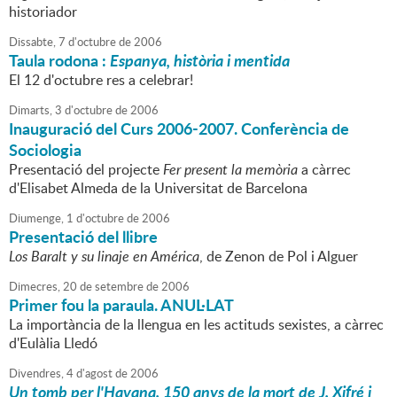
historiador
Dissabte,
7
d'
octubre
de
2006
Taula rodona :
Espanya, història i mentida
El 12 d'octubre res a celebrar!
Dimarts,
3
d'
octubre
de
2006
Inauguració del Curs 2006-2007. Conferència de
Sociologia
Presentació del projecte
Fer present la memòria
a càrrec
d'Elisabet Almeda de la Universitat de Barcelona
Diumenge,
1
d'
octubre
de
2006
Presentació del llibre
Los Baralt y su linaje en América
, de Zenon de Pol i Alguer
Dimecres,
20
de
setembre
de
2006
Primer fou la paraula. ANUL·LAT
La importància de la llengua en les actituds sexistes, a càrrec
d'Eulàlia Lledó
Divendres,
4
d'
agost
de
2006
Un tomb per l'Havana. 150 anys de la mort de J. Xifré i