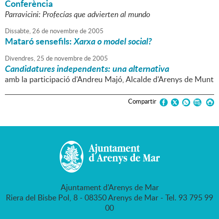
Conferència
Parravicini: Profecías que advierten al mundo
Dissabte,
26
de
novembre
de
2005
Mataró sensefils:
Xarxa o model social?
Divendres,
25
de
novembre
de
2005
Candidatures independents: una alternativa
amb la participació d'Andreu Majó, Alcalde d'Arenys de Munt
Compartir
Ajuntament d'Arenys de Mar
Riera del Bisbe Pol, 8 - 08350 Arenys de Mar - Tel. 93 795 99
00