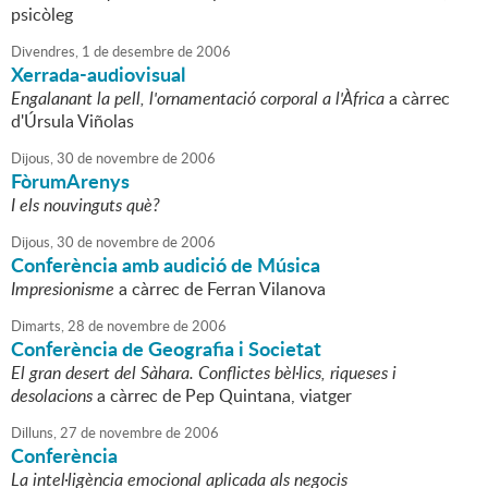
psicòleg
Divendres,
1
de
desembre
de
2006
Xerrada-audiovisual
Engalanant la pell, l'ornamentació corporal a l'Àfrica
a càrrec
d'Úrsula Viñolas
Dijous,
30
de
novembre
de
2006
FòrumArenys
I els nouvinguts què?
Dijous,
30
de
novembre
de
2006
Conferència amb audició de Música
Impresionisme
a càrrec de Ferran Vilanova
Dimarts,
28
de
novembre
de
2006
Conferència de Geografia i Societat
El gran desert del Sàhara. Conflictes bèl·lics, riqueses i
desolacions
a càrrec de Pep Quintana, viatger
Dilluns,
27
de
novembre
de
2006
Conferència
La intel·ligència emocional aplicada als negocis