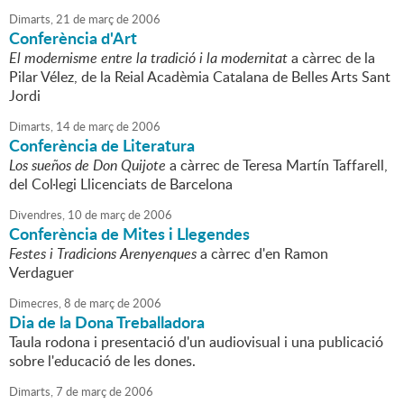
Dimarts,
21
de
març
de
2006
Conferència d'Art
El modernisme entre la tradició i la modernitat
a càrrec de la
Pilar Vélez, de la Reial Acadèmia Catalana de Belles Arts Sant
Jordi
Dimarts,
14
de
març
de
2006
Conferència de Literatura
Los sueños de Don Quijote
a càrrec de Teresa Martín Taffarell,
del Col·legi Llicenciats de Barcelona
Divendres,
10
de
març
de
2006
Conferència de Mites i Llegendes
Festes i Tradicions Arenyenques
a càrrec d'en Ramon
Verdaguer
Dimecres,
8
de
març
de
2006
Dia de la Dona Treballadora
Taula rodona i presentació d'un audiovisual i una publicació
sobre l'educació de les dones.
Dimarts,
7
de
març
de
2006