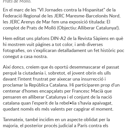
Prats de Molló.
En el marc de les "VI Jornades contra la Hispanitat" de la
Federació Regional de les JERC Maresme-Barcelonès Nord,
les JERC Arenys de Mar fem una exposició titulada: El
complot de Prats de Molló (Objectiu: Alliberar Catalunya!).
Hem editat uns plafons DIN-A2 de la Revista Sàpiens en què
hi mostrem vuit pàgines a tot color, i amb diverses
fotografies, on s'explicaran detalladament un fet històric poc
conegut a casa nostra.
Així doncs, creiem que és oportú desemmascarar el passat
perquè la ciutadania i, sobretot, el jovent obrin els ulls
davant l'intent frustrat per aixecar una insurrecció i
proclamar la República Catalana. Hi participaren prop d'un
centenar d'homes encapçalats per Francesc Macià que
pensaren en alliberar Catalunya i el conjunt de la nació
catalana quan l'esperit de la rebel•lia s'havia apaivagat,
quedant només els més valents per capgirar el moment.
Tanmateix, també incidim en un aspecte oblidat per la
majoria, el posterior procés judicial a París contra els