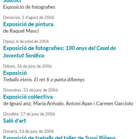
Solstici
Exposició de fotografies
Dimecres,
2
d'
agost
de
2006
Exposició de pintura
de Raquel Masci
Dijous,
6
de
juliol
de
2006
Exposició de fotografies:
100 anys del Casal de
Joventut Seràfica
Dilluns,
26
de
juny
de
2006
Exposició
Treballs eteris. El ret fi o punta d'Arenys
Divendres,
23
de
juny
de
2006
Exposició col·lectiva
de Ignasi anz, Maria Arèvalo, Antoni Ayan i Carmen Garciolo
Dissabte,
17
de
juny
de
2006
Saló d'art
Dimarts,
13
de
juny
de
2006
Exposició de treballs del taller de Sussi Piñero