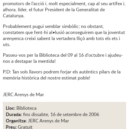
promotors de l'acció i, molt especialment, cap al seu artífex i,
alhora, líder, el futur President de la Generalitat de
Catalunya.
Probablement pugui semblar simbòlic; no obstant,
constatem que fent-hi al•lusió aconseguirem que la joventut
arenyenca creixi sabent la vertadera lliçó amb tots els ets i
uts.
Passeu-vos per la Biblioteca del 09 al 16 d'octubre i ajudeu-
nos a destapar la mentida!
P.D: Tan sols llavors podrem forjar els autèntics pilars de la
memòria històrica del nostre estimat poble!
JERC Arenys de Mar
Lloc:
Biblioteca
Durada:
fins dissabte, 16 de setembre de 2006
Organitza:
JERC Arenys de Mar
Preu:
Gratuït