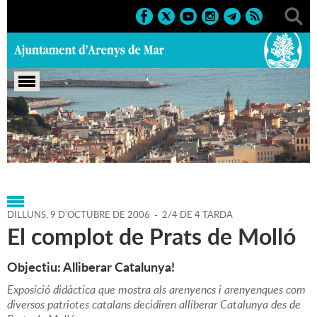
Portada
>
Agenda
>
09-10-
2006
>
Marcs
>
Culturals
>
2006
>
Exposicions 2006
DILLUNS,
9
D'
OCTUBRE
DE
2006
-
2/4 DE 4 TARDA
El complot de Prats de Molló
Objectiu: Alliberar Catalunya!
Exposició didàctica que mostra als arenyencs i arenyenques com
diversos patriotes catalans decidiren alliberar Catalunya des de