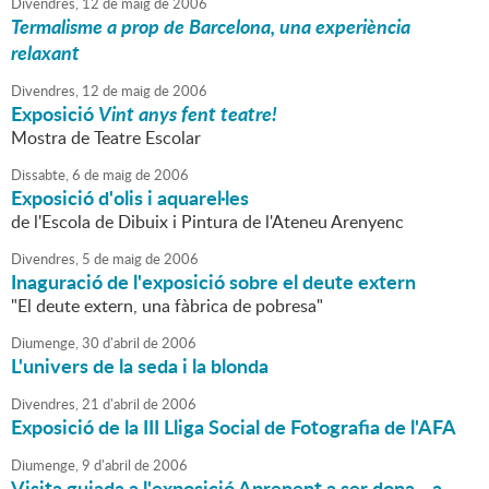
Divendres,
12
de
maig
de
2006
Termalisme a prop de Barcelona, una experiència
relaxant
Divendres,
12
de
maig
de
2006
Exposició
Vint anys fent teatre!
Mostra de Teatre Escolar
Dissabte,
6
de
maig
de
2006
Exposició d'olis i aquarel·les
de l'Escola de Dibuix i Pintura de l'Ateneu Arenyenc
Divendres,
5
de
maig
de
2006
Inaguració de l'exposició sobre el deute extern
"El deute extern, una fàbrica de pobresa"
Diumenge,
30
d'
abril
de
2006
L'univers de la seda i la blonda
Divendres,
21
d'
abril
de
2006
Exposició de la III Lliga Social de Fotografia de l'AFA
Diumenge,
9
d'
abril
de
2006
Visita guiada a l'exposició Aprenent a ser dona... a