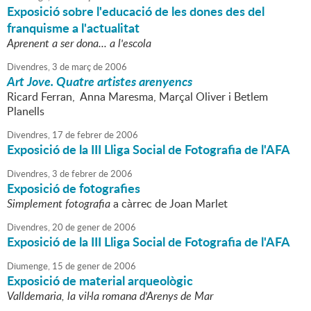
Exposició sobre l'educació de les dones des del
franquisme a l'actualitat
Aprenent a ser dona... a l'escola
Divendres,
3
de
març
de
2006
Art Jove. Quatre artistes arenyencs
Ricard Ferran, Anna Maresma, Marçal Oliver i Betlem
Planells
Divendres,
17
de
febrer
de
2006
Exposició de la III Lliga Social de Fotografia de l'AFA
Divendres,
3
de
febrer
de
2006
Exposició de fotografies
Simplement fotografia
a càrrec de Joan Marlet
Divendres,
20
de
gener
de
2006
Exposició de la III Lliga Social de Fotografia de l'AFA
Diumenge,
15
de
gener
de
2006
Exposició de material arqueològic
Valldemaria, la vil·la romana d'Arenys de Mar