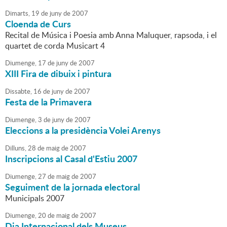
Dimarts,
19
de
juny
de
2007
Cloenda de Curs
Recital de Música i Poesia amb Anna Maluquer, rapsoda, i el
quartet de corda Musicart 4
Diumenge,
17
de
juny
de
2007
XIII Fira de dibuix i pintura
Dissabte,
16
de
juny
de
2007
Festa de la Primavera
Diumenge,
3
de
juny
de
2007
Eleccions a la presidència Volei Arenys
Dilluns,
28
de
maig
de
2007
Inscripcions al Casal d'Estiu 2007
Diumenge,
27
de
maig
de
2007
Seguiment de la jornada electoral
Municipals 2007
Diumenge,
20
de
maig
de
2007
Dia Internacional dels Museus