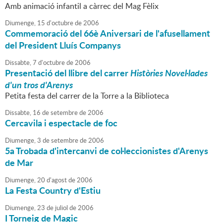
Amb animació infantil a càrrec del Mag Fèlix
Diumenge,
15
d'
octubre
de
2006
Commemoració del 66è Aniversari de l'afusellament
del President Lluís Companys
Dissabte,
7
d'
octubre
de
2006
Presentació del llibre del carrer
Històries Novel·lades
d'un tros d'Arenys
Petita festa del carrer de la Torre a la Biblioteca
Dissabte,
16
de
setembre
de
2006
Cercavila i espectacle de foc
Diumenge,
3
de
setembre
de
2006
5a Trobada d'intercanvi de col·leccionistes d'Arenys
de Mar
Diumenge,
20
d'
agost
de
2006
La Festa Country d'Estiu
Diumenge,
23
de
juliol
de
2006
I Torneig de Magic