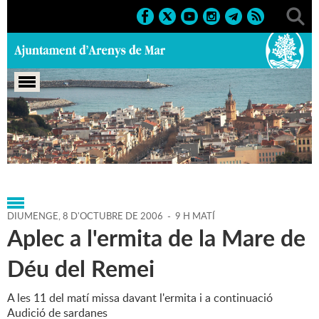
Portada
>
Agenda
>
08-10-2006
>
Marcs
>
2006
>
Altres
activitats
DIUMENGE,
8
D'
OCTUBRE
DE
2006
-
9 H MATÍ
Aplec a l'ermita de la Mare de
Déu del Remei
A les 11 del matí missa davant l'ermita i a continuació
Audició de sardanes