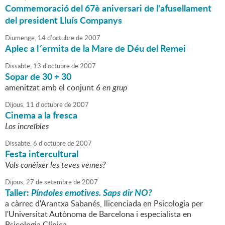
Commemoració del 67è aniversari de l'afusellament
del president Lluís Companys
Diumenge,
14
d'
octubre
de
2007
Aplec a l´ermita de la Mare de Déu del Remei
Dissabte,
13
d'
octubre
de
2007
Sopar de 30 + 30
amenitzat amb el conjunt
6 en grup
Dijous,
11
d'
octubre
de
2007
Cinema a la fresca
Los increïbles
Dissabte,
6
d'
octubre
de
2007
Festa intercultural
Vols conèixer les teves veïnes?
Dijous,
27
de
setembre
de
2007
Taller:
Píndoles emotives. Saps dir NO?
a càrrec d'Arantxa Sabanés, llicenciada en Psicologia per
l'Universitat Autònoma de Barcelona i especialista en
Psicologia Clínica.