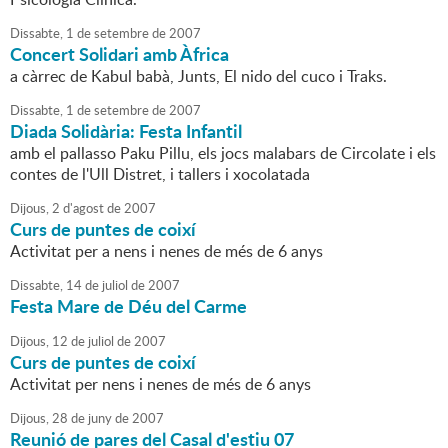
Dissabte,
1
de
setembre
de
2007
Concert Solidari amb Àfrica
a càrrec de Kabul babà, Junts, El nido del cuco i Traks.
Dissabte,
1
de
setembre
de
2007
Diada Solidària: Festa Infantil
amb el pallasso Paku Pillu, els jocs malabars de Circolate i els
contes de l'Ull Distret, i tallers i xocolatada
Dijous,
2
d'
agost
de
2007
Curs de puntes de coixí
Activitat per a nens i nenes de més de 6 anys
Dissabte,
14
de
juliol
de
2007
Festa Mare de Déu del Carme
Dijous,
12
de
juliol
de
2007
Curs de puntes de coixí
Activitat per nens i nenes de més de 6 anys
Dijous,
28
de
juny
de
2007
Reunió de pares del Casal d'estiu 07