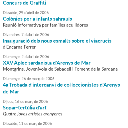
Concurs de Graffiti
Dissabte,
29
d'
abril
de
2006
Colònies per a infants sahrauís
Reunió informativa per famílies acullidores
Divendres,
7
d'
abril
de
2006
Inauguració dels nous esmalts sobre el viacrucis
d'Encarna Ferrer
Diumenge,
2
d'
abril
de
2006
XXV Aplec sardanista d'Arenys de Mar
Montgrins, Jovenívola de Sabadell i Foment de la Sardana
Diumenge,
26
de
març
de
2006
4a Trobada d'intercanvi de col·leccionistes d'Arenys
de Mar
Dijous,
16
de
març
de
2006
Sopar-tertúlia d'art
Quatre joves artistes arenyencs
Dissabte,
11
de
març
de
2006