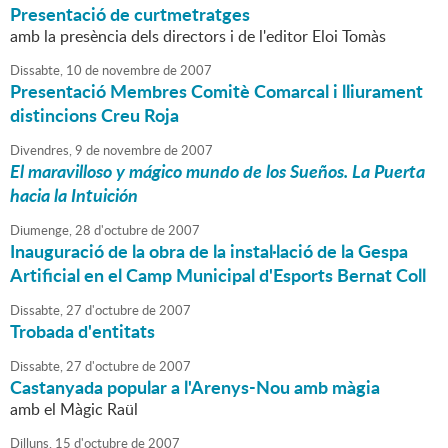
Presentació de curtmetratges
amb la presència dels directors i de l'editor Eloi Tomàs
Dissabte,
10
de
novembre
de
2007
Presentació Membres Comitè Comarcal i lliurament
distincions Creu Roja
Divendres,
9
de
novembre
de
2007
El maravilloso y mágico mundo de los Sueños. La Puerta
hacia la Intuición
Diumenge,
28
d'
octubre
de
2007
Inauguració de la obra de la instal·lació de la Gespa
Artificial en el Camp Municipal d'Esports Bernat Coll
Dissabte,
27
d'
octubre
de
2007
Trobada d'entitats
Dissabte,
27
d'
octubre
de
2007
Castanyada popular a l'Arenys-Nou amb màgia
amb el Màgic Raül
Dilluns,
15
d'
octubre
de
2007