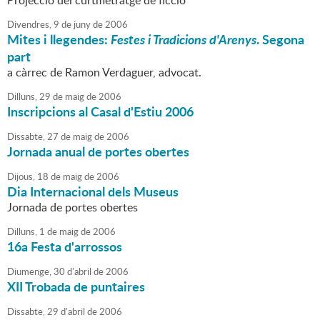
Projecció del curtmetratge de ficció
Divendres,
9
de
juny
de
2006
Mites i llegendes:
Festes i Tradicions d'Arenys
. Segona
part
a càrrec de Ramon Verdaguer, advocat.
Dilluns,
29
de
maig
de
2006
Inscripcions al Casal d'Estiu 2006
Dissabte,
27
de
maig
de
2006
Jornada anual de portes obertes
Dijous,
18
de
maig
de
2006
Dia Internacional dels Museus
Jornada de portes obertes
Dilluns,
1
de
maig
de
2006
16a Festa d'arrossos
Diumenge,
30
d'
abril
de
2006
XII Trobada de puntaires
Dissabte,
29
d'
abril
de
2006