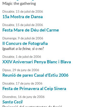
Màgic the gathering
Dissabte,
15
de
juliol
de
2006
15a Mostra de Dansa
Dissabte,
15
de
juliol
de
2006
Festa Mare de Déu del Carme
Diumenge,
9
de
juliol
de
2006
II Concurs de Fotografia
Igualtat a la feina, si o no?
Dissabte,
1
de
juliol
de
2006
XXIV Aniversari Penya Blanc i Blava
Dijous,
29
de
juny
de
2006
Reunió de pares Casal d'Estiu 2006
Dissabte,
17
de
juny
de
2006
Festa de Primavera al Ceip Sinera
Divendres,
16
de
juny
de
2006
Santa Cecil