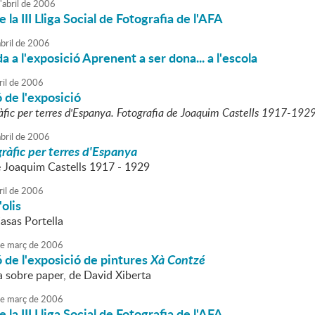
'
abril
de
2006
 la III Lliga Social de Fotografia de l'AFA
bril
de
2006
a a l'exposició Aprenent a ser dona... a l'escola
ril
de
2006
 de l'exposició
àfic per terres d'Espanya. Fotografia de Joaquim Castells 1917-192
bril
de
2006
ràfic per terres d'Espanya
e Joaquim Castells 1917 - 1929
ril
de
2006
olis
asas Portella
e
març
de
2006
 de l'exposició de pintures
Xà Contzé
a sobre paper, de David Xiberta
e
març
de
2006
 la III Lliga Social de Fotografia de l'AFA