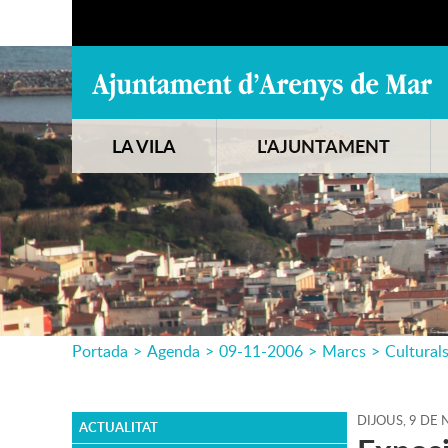
LA VILA
L'AJUNTAMENT
Portada
>
Agenda
>
09-11-2006
>
Marcs
>
Cultural
DIJOUS,
9
DE
N
ACTUALITAT