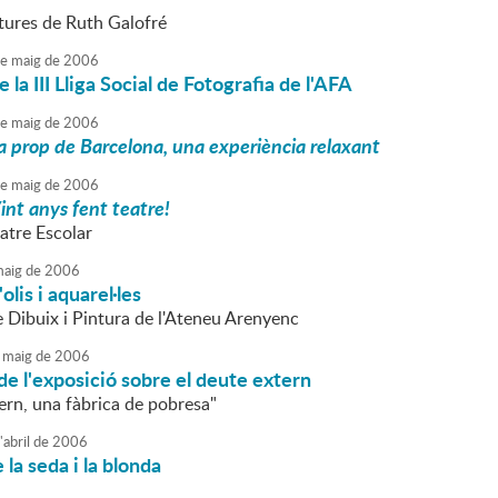
ntures de Ruth Galofré
e
maig
de
2006
 la III Lliga Social de Fotografia de l'AFA
e
maig
de
2006
a prop de Barcelona, una experiència relaxant
e
maig
de
2006
int anys fent teatre!
atre Escolar
aig
de
2006
olis i aquarel·les
e Dibuix i Pintura de l'Ateneu Arenyenc
maig
de
2006
de l'exposició sobre el deute extern
ern, una fàbrica de pobresa"
'
abril
de
2006
 la seda i la blonda