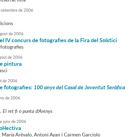
setembre
de
2006
icions
agost
de
2006
l IV concurs de fotografies de la Fira del Solstici
fotografies
gost
de
2006
e pintura
asci
ol
de
2006
e fotografies:
100 anys del Casal de Joventut Seràfica
uny
de
2006
s. El ret fi o punta d'Arenys
e
juny
de
2006
ol·lectiva
z, Maria Arèvalo, Antoni Ayan i Carmen Garciolo