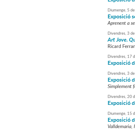
Diumenge,
5
de
Exposició s
Aprenent a ser
Divendres,
3
de
Art Jove. Q
Ricard Ferra
Divendres,
17
d
Exposició de
Divendres,
3
de
Exposició d
Simplement f
Divendres,
20
d
Exposició de
Diumenge,
15
d
Exposició d
Valldemaria, 