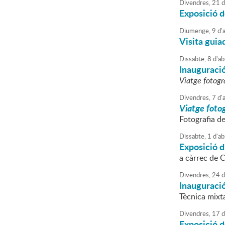
Divendres,
21
d
Exposició de
Diumenge,
9
d'
a
Visita guiad
Dissabte,
8
d'
ab
Inauguració
Viatge fotogr
Divendres,
7
d'
a
Viatge fotog
Fotografia d
Dissabte,
1
d'
ab
Exposició d'
a càrrec de C
Divendres,
24
d
Inauguració
Tècnica mixt
Divendres,
17
d
Exposició de