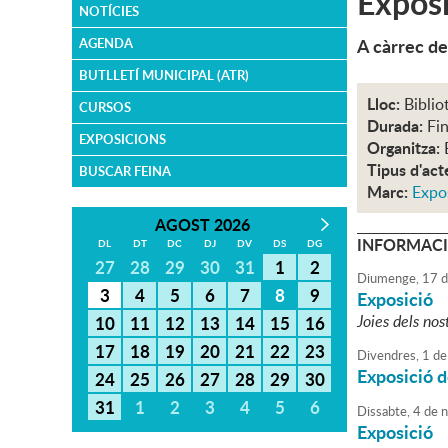
Exposi
NOTÍCIES
A càrrec de
AGENDA
BUTLLETÍ MUNICIPAL (ATR)
Lloc:
Biblio
CURSOS
Durada:
Fi
EXPOSICIONS
Organitza:
Tipus d'act
BUSCAR FEINA
Marc:
Expo
AGOST 2026
INFORMACI
DL
DT
DC
DJ
DV
DS
DG
27
28
29
30
31
1
2
Diumenge,
17
d
3
4
5
6
7
8
9
Exposició
Joies dels nos
10
11
12
13
14
15
16
17
18
19
20
21
22
23
Divendres,
1
de
Exposició d
24
25
26
27
28
29
30
31
1
2
3
4
5
6
Dissabte,
4
de
n
Exposició