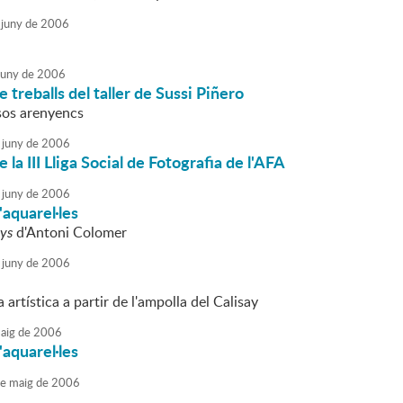
juny
de
2006
juny
de
2006
 treballs del taller de Sussi Piñero
sos arenyencs
juny
de
2006
 la III Lliga Social de Fotografia de l'AFA
juny
de
2006
'aquarel·les
nys
d'Antoni Colomer
juny
de
2006
artística a partir de l'ampolla del Calisay
aig
de
2006
'aquarel·les
e
maig
de
2006