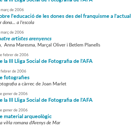
març
de
2006
obre l'educació de les dones des del franquisme a l'actual
 dona... a l'escola
març
de
2006
uatre artistes arenyencs
n, Anna Maresma, Marçal Oliver i Betlem Planells
e
febrer
de
2006
 la III Lliga Social de Fotografia de l'AFA
febrer
de
2006
e fotografies
otografia
a càrrec de Joan Marlet
e
gener
de
2006
 la III Lliga Social de Fotografia de l'AFA
e
gener
de
2006
e material arqueològic
la vil·la romana d'Arenys de Mar