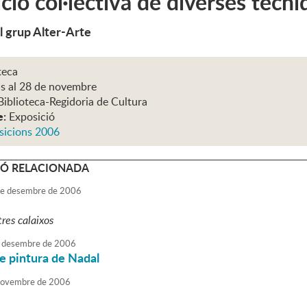
ció col·lectiva de diverses tècn
l grup Alter-Arte
teca
ns al 28 de novembre
Biblioteca-Regidoria de Cultura
e:
Exposició
sicions 2006
Ó RELACIONADA
e
desembre
de
2006
tres calaixos
desembre
de
2006
e pintura de Nadal
ovembre
de
2006