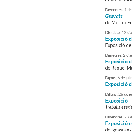
Divendres,
1
de
Gravats
de Murtra Ed
Dissabte,
12
d'
Exposició de
Exposició de 
Dimecres,
2
d'
a
Exposició d
de Raquel M
Dijous,
6
de
juli
Exposició d
Dilluns,
26
de
j
Exposició
Treballs eteri
Divendres,
23
d
Exposició c
de Ignasi an