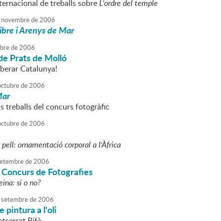
ternacional de treballs sobre
L'ordre del temple
novembre
de
2006
libre i Arenys de Mar
ubre
de
2006
de Prats de Molló
iberar Catalunya!
octubre
de
2006
Mar
s treballs del concurs fotogràfic
octubre
de
2006
pell: ornamentació corporal a l'Àfrica
etembre
de
2006
I Concurs de Fotografies
eina: si o no?
setembre
de
2006
 pintura a l'oli
tserrat Rifà