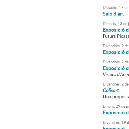
Dissabte,
17
de
Saló d'art
Dimarts,
13
de
Exposició de
Futurs Picas
Divendres,
9
de
Exposició de
Divendres,
2
de
Exposició d
Visions d'Are
Divendres,
2
de
Calisart
Una proposta 
Dilluns,
29
de
m
Exposició d
Divendres,
19
d
Exposició