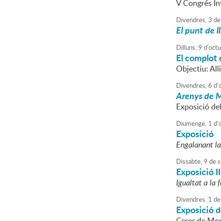
V Congrés In
Divendres,
3
de
El punt de l
Dilluns,
9
d'
oct
El complot 
Objectiu: All
Divendres,
6
d'
Arenys de 
Exposició del
Diumenge,
1
d'
Exposició
Engalanant la 
Dissabte,
9
de
s
Exposició I
Igualtat a la f
Divendres,
1
de
Exposició de
Coses
de Mon