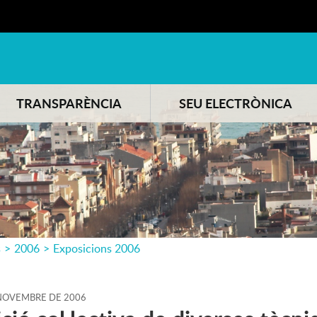
TRANSPARÈNCIA
SEU ELECTRÒNICA
s
>
2006
>
Exposicions 2006
OVEMBRE
DE
2006