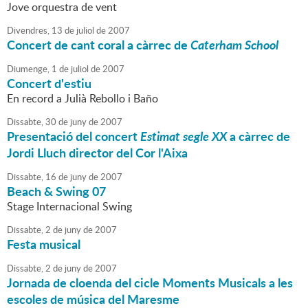
Jove orquestra de vent
Divendres,
13
de
juliol
de
2007
Concert de cant coral a càrrec de
Caterham School
Diumenge,
1
de
juliol
de
2007
Concert d'estiu
En record a Julià Rebollo i Baño
Dissabte,
30
de
juny
de
2007
Presentació del concert
Estimat segle XX
a càrrec de
Jordi Lluch director del Cor l'Aixa
Dissabte,
16
de
juny
de
2007
Beach & Swing 07
Stage Internacional Swing
Dissabte,
2
de
juny
de
2007
Festa musical
Dissabte,
2
de
juny
de
2007
Jornada de cloenda del cicle Moments Musicals a les
escoles de música del Maresme