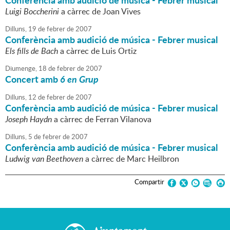
Conferència amb audició de música - Febrer musical
Luigi Boccherini
a càrrec de Joan Vives
Dilluns,
19
de
febrer
de
2007
Conferència amb audició de música - Febrer musical
Els fills de Bach
a càrrec de Luis Ortiz
Diumenge,
18
de
febrer
de
2007
Concert amb
6 en Grup
Dilluns,
12
de
febrer
de
2007
Conferència amb audició de música - Febrer musical
Joseph Haydn
a càrrec de Ferran Vilanova
Dilluns,
5
de
febrer
de
2007
Conferència amb audició de música - Febrer musical
Ludwig van Beethoven
a càrrec de Marc Heilbron
Compartir