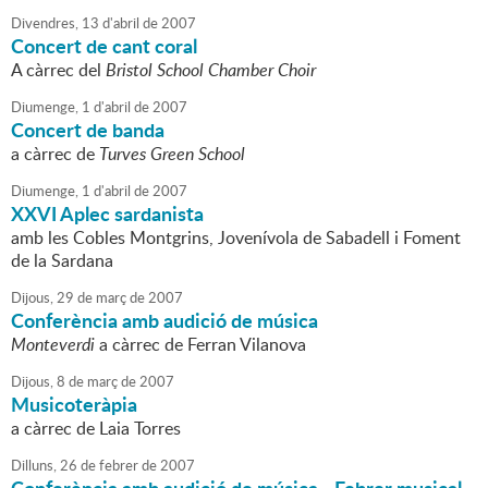
Divendres,
13
d'
abril
de
2007
Concert de cant coral
A càrrec del
Bristol School Chamber Choir
Diumenge,
1
d'
abril
de
2007
Concert de banda
a càrrec de
Turves Green School
Diumenge,
1
d'
abril
de
2007
XXVI Aplec sardanista
amb les Cobles Montgrins, Jovenívola de Sabadell i Foment
de la Sardana
Dijous,
29
de
març
de
2007
Conferència amb audició de música
Monteverdi
a càrrec de Ferran Vilanova
Dijous,
8
de
març
de
2007
Musicoteràpia
a càrrec de Laia Torres
Dilluns,
26
de
febrer
de
2007