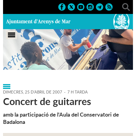
Portada
>
Agenda
>
25-04-
2007
>
Marcs
>
Culturals
>
2007
>
Activitats musicals 2007
DIMECRES,
25
D'
ABRIL
DE
2007
-
7 H TARDA
Concert de guitarres
amb la participació de l'Aula del Conservatori de
Badalona