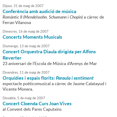
Dijous,
31
de
maig
de
2007
Conferència amb audició de música
Romàntic II (Mendelssohn, Schumann i Chopin)
a càrrec de
Ferran Vilanova
Dimecres,
16
de
maig
de
2007
Concerts Moments Musicals
Diumenge,
13
de
maig
de
2007
Concert Orquestra Diaula dirigida per Alfons
Reverter
23 aniversari de l'Escola de Música d'Arenys de Mar
Divendres,
11
de
maig
de
2007
Orquídies i espais florits:
Paraula i sentiment
espectacle poèticomusical a càrrec de Jaume Calatayud i
Vicente Monera.
Dissabte,
5
de
maig
de
2007
Concert Cloenda Curs Joan Vives
al Convent dels Pares Caputxins