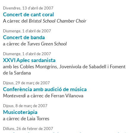
Divendres,
13
d'
abril
de
2007
Concert de cant coral
A càrrec del
Bristol School Chamber Choir
Diumenge,
1
d'
abril
de
2007
Concert de banda
a càrrec de
Turves Green School
Diumenge,
1
d'
abril
de
2007
XXVI Aplec sardanista
amb les Cobles Montgrins, Jovenívola de Sabadell i Foment
de la Sardana
Dijous,
29
de
març
de
2007
Conferència amb audició de música
Monteverdi
a càrrec de Ferran Vilanova
Dijous,
8
de
març
de
2007
Musicoteràpia
a càrrec de Laia Torres
Dilluns,
26
de
febrer
de
2007