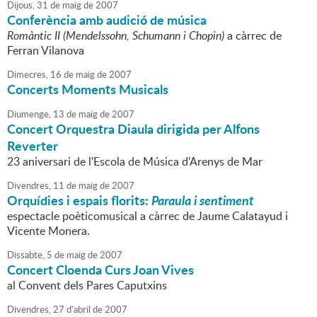
Dijous,
31
de
maig
de
2007
Conferència amb audició de música
Romàntic II (Mendelssohn, Schumann i Chopin)
a càrrec de
Ferran Vilanova
Dimecres,
16
de
maig
de
2007
Concerts Moments Musicals
Diumenge,
13
de
maig
de
2007
Concert Orquestra Diaula dirigida per Alfons
Reverter
23 aniversari de l'Escola de Música d'Arenys de Mar
Divendres,
11
de
maig
de
2007
Orquídies i espais florits:
Paraula i sentiment
espectacle poèticomusical a càrrec de Jaume Calatayud i
Vicente Monera.
Dissabte,
5
de
maig
de
2007
Concert Cloenda Curs Joan Vives
al Convent dels Pares Caputxins
Divendres,
27
d'
abril
de
2007