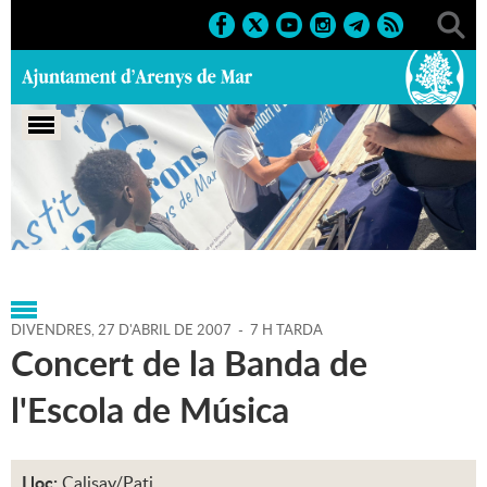
Portada
>
Agenda
>
27-04-
2007
>
Marcs
>
Culturals
>
2007
>
Activitats musicals 2007
DIVENDRES,
27
D'
ABRIL
DE
2007
-
7 H TARDA
Concert de la Banda de
l'Escola de Música
Lloc:
Calisay/Pati