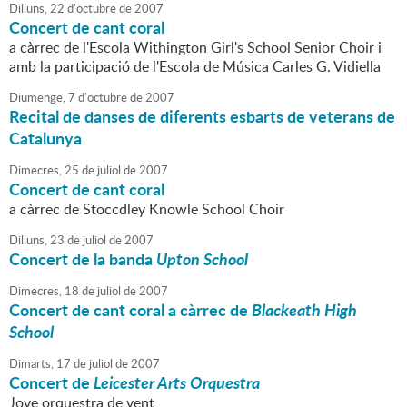
Dilluns,
22
d'
octubre
de
2007
Concert de cant coral
a càrrec de l'Escola Withington Girl's School Senior Choir i
amb la participació de l'Escola de Música Carles G. Vidiella
Diumenge,
7
d'
octubre
de
2007
Recital de danses de diferents esbarts de veterans de
Catalunya
Dimecres,
25
de
juliol
de
2007
Concert de cant coral
a càrrec de Stoccdley Knowle School Choir
Dilluns,
23
de
juliol
de
2007
Concert de la banda
Upton School
Dimecres,
18
de
juliol
de
2007
Concert de cant coral a càrrec de
Blackeath High
School
Dimarts,
17
de
juliol
de
2007
Concert de
Leicester Arts Orquestra
Jove orquestra de vent