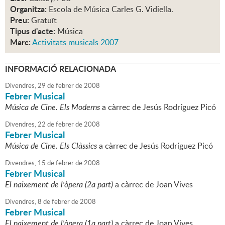
Organitza:
Escola de Música Carles G. Vidiella.
Preu:
Gratuït
Tipus d'acte:
Música
Marc:
Activitats musicals 2007
INFORMACIÓ RELACIONADA
Divendres,
29
de
febrer
de
2008
Febrer Musical
Música de Cine. Els Moderns
a càrrec de Jesús Rodríguez Picó
Divendres,
22
de
febrer
de
2008
Febrer Musical
Música de Cine. Els Clàssics
a càrrec de Jesús Rodríguez Picó
Divendres,
15
de
febrer
de
2008
Febrer Musical
El naixement de l'òpera (2a part)
a càrrec de Joan Vives
Divendres,
8
de
febrer
de
2008
Febrer Musical
El naixement de l'òpera (1a part)
a càrrec de Joan Vives