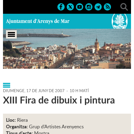
Portada
>
Agenda
>
17-06-2007
>
Marcs
>
2006
>
Altres
activitats
DIUMENGE,
17
DE
JUNY
DE
2007
-
10 H MATÍ
XIII Fira de dibuix i pintura
Lloc:
Riera
Organitza:
Grup d'Artistes Arenyencs
Tipus d'acte:
Mostra