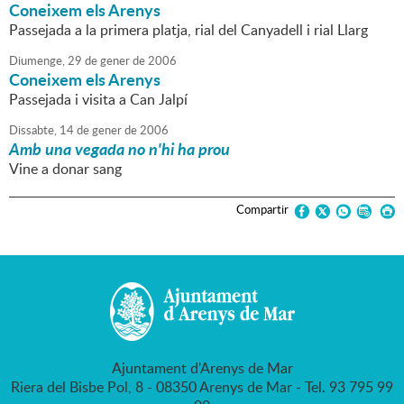
Coneixem els Arenys
Passejada a la primera platja, rial del Canyadell i rial Llarg
Diumenge,
29
de
gener
de
2006
Coneixem els Arenys
Passejada i visita a Can Jalpí
Dissabte,
14
de
gener
de
2006
Amb una vegada no n'hi ha prou
Vine a donar sang
Compartir
Ajuntament d'Arenys de Mar
Riera del Bisbe Pol, 8 - 08350 Arenys de Mar - Tel. 93 795 99