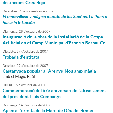
distincions Creu Roja
Divendres,
9
de
novembre
de
2007
El maravilloso y mágico mundo de los Sueños. La Puerta
hacia la Intuición
Diumenge,
28
d'
octubre
de
2007
Inauguració de la obra de la instal·lació de la Gespa
Artificial en el Camp Municipal d'Esports Bernat Coll
Dissabte,
27
d'
octubre
de
2007
Trobada d'entitats
Dissabte,
27
d'
octubre
de
2007
Castanyada popular a l'Arenys-Nou amb màgia
amb el Màgic Raül
Dilluns,
15
d'
octubre
de
2007
Commemoració del 67è aniversari de l'afusellament
del president Lluís Companys
Diumenge,
14
d'
octubre
de
2007
Aplec a l´ermita de la Mare de Déu del Remei