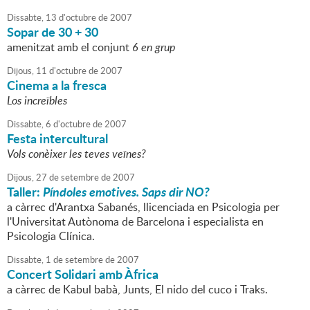
Dissabte,
13
d'
octubre
de
2007
Sopar de 30 + 30
amenitzat amb el conjunt
6 en grup
Dijous,
11
d'
octubre
de
2007
Cinema a la fresca
Los increïbles
Dissabte,
6
d'
octubre
de
2007
Festa intercultural
Vols conèixer les teves veïnes?
Dijous,
27
de
setembre
de
2007
Taller:
Píndoles emotives. Saps dir NO?
a càrrec d'Arantxa Sabanés, llicenciada en Psicologia per
l'Universitat Autònoma de Barcelona i especialista en
Psicologia Clínica.
Dissabte,
1
de
setembre
de
2007
Concert Solidari amb Àfrica
a càrrec de Kabul babà, Junts, El nido del cuco i Traks.