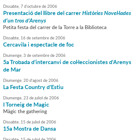
Dissabte,
7
d'
octubre
de
2006
Presentació del llibre del carrer
Històries Novel·lades
d'un tros d'Arenys
Petita festa del carrer de la Torre a la Biblioteca
Dissabte,
16
de
setembre
de
2006
Cercavila i espectacle de foc
Diumenge,
3
de
setembre
de
2006
5a Trobada d'intercanvi de col·leccionistes d'Arenys
de Mar
Diumenge,
20
d'
agost
de
2006
La Festa Country d'Estiu
Diumenge,
23
de
juliol
de
2006
I Torneig de Magic
Màgic the gathering
Dissabte,
15
de
juliol
de
2006
15a Mostra de Dansa
Dissabte,
15
de
juliol
de
2006