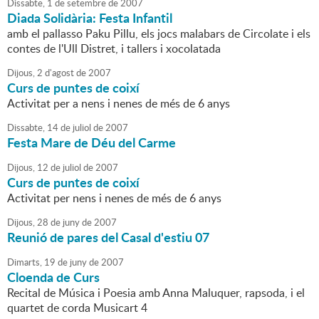
Dissabte,
1
de
setembre
de
2007
Diada Solidària: Festa Infantil
amb el pallasso Paku Pillu, els jocs malabars de Circolate i els
contes de l'Ull Distret, i tallers i xocolatada
Dijous,
2
d'
agost
de
2007
Curs de puntes de coixí
Activitat per a nens i nenes de més de 6 anys
Dissabte,
14
de
juliol
de
2007
Festa Mare de Déu del Carme
Dijous,
12
de
juliol
de
2007
Curs de puntes de coixí
Activitat per nens i nenes de més de 6 anys
Dijous,
28
de
juny
de
2007
Reunió de pares del Casal d'estiu 07
Dimarts,
19
de
juny
de
2007
Cloenda de Curs
Recital de Música i Poesia amb Anna Maluquer, rapsoda, i el
quartet de corda Musicart 4