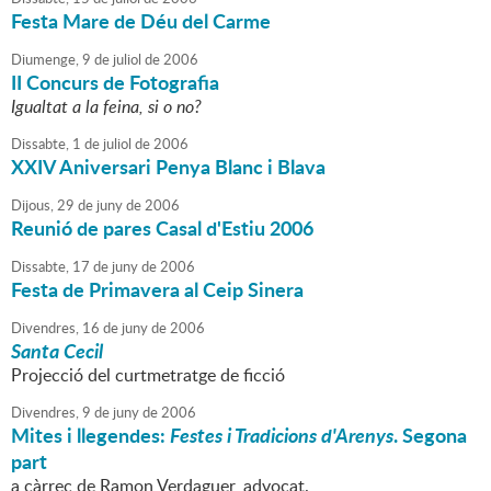
Festa Mare de Déu del Carme
Diumenge,
9
de
juliol
de
2006
II Concurs de Fotografia
Igualtat a la feina, si o no?
Dissabte,
1
de
juliol
de
2006
XXIV Aniversari Penya Blanc i Blava
Dijous,
29
de
juny
de
2006
Reunió de pares Casal d'Estiu 2006
Dissabte,
17
de
juny
de
2006
Festa de Primavera al Ceip Sinera
Divendres,
16
de
juny
de
2006
Santa Cecil
Projecció del curtmetratge de ficció
Divendres,
9
de
juny
de
2006
Mites i llegendes:
Festes i Tradicions d'Arenys
. Segona
part
a càrrec de Ramon Verdaguer, advocat.