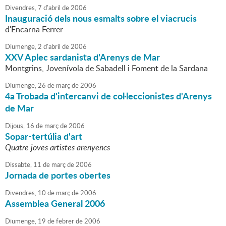
Divendres,
7
d'
abril
de
2006
Inauguració dels nous esmalts sobre el viacrucis
d'Encarna Ferrer
Diumenge,
2
d'
abril
de
2006
XXV Aplec sardanista d'Arenys de Mar
Montgrins, Jovenívola de Sabadell i Foment de la Sardana
Diumenge,
26
de
març
de
2006
4a Trobada d'intercanvi de col·leccionistes d'Arenys
de Mar
Dijous,
16
de
març
de
2006
Sopar-tertúlia d'art
Quatre joves artistes arenyencs
Dissabte,
11
de
març
de
2006
Jornada de portes obertes
Divendres,
10
de
març
de
2006
Assemblea General 2006
Diumenge,
19
de
febrer
de
2006