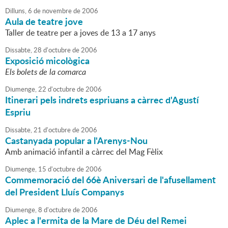
Dilluns,
6
de
novembre
de
2006
Aula de teatre jove
Taller de teatre per a joves de 13 a 17 anys
Dissabte,
28
d'
octubre
de
2006
Exposició micològica
Els bolets de la comarca
Diumenge,
22
d'
octubre
de
2006
Itinerari pels indrets espriuans a càrrec d'Agustí
Espriu
Dissabte,
21
d'
octubre
de
2006
Castanyada popular a l'Arenys-Nou
Amb animació infantil a càrrec del Mag Fèlix
Diumenge,
15
d'
octubre
de
2006
Commemoració del 66è Aniversari de l'afusellament
del President Lluís Companys
Diumenge,
8
d'
octubre
de
2006
Aplec a l'ermita de la Mare de Déu del Remei