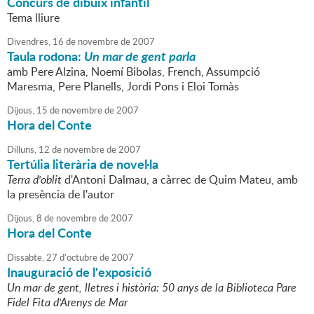
Concurs de dibuix infantil
Tema lliure
Divendres,
16
de
novembre
de
2007
Taula rodona:
Un mar de gent parla
amb Pere Alzina, Noemí Bibolas, French, Assumpció
Maresma, Pere Planells, Jordi Pons i Eloi Tomàs
Dijous,
15
de
novembre
de
2007
Hora del Conte
Dilluns,
12
de
novembre
de
2007
Tertúlia literària de novel·la
Terra d'oblit
d'Antoni Dalmau, a càrrec de Quim Mateu, amb
la presència de l'autor
Dijous,
8
de
novembre
de
2007
Hora del Conte
Dissabte,
27
d'
octubre
de
2007
Inauguració de l'exposició
Un mar de gent, lletres i història: 50 anys de la Biblioteca Pare
Fidel Fita d'Arenys de Mar