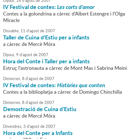
Dijous,
16
d'
agost
de
2007
IV Festival de contes:
Les corts d'amor
Contes a la golondrina a càrrec d'Albert Estengre i l'Olga
Miracle
Dissabte,
11
d'
agost
de
2007
Taller de Cuina d'Estiu per a infants
a càrrec de Mercè Móra
Dijous,
9
d'
agost
de
2007
Hora del Conte i Taller per a infants
Estruç l'astronauta a càrrec de Mont Mas i Sabrina Meini
Dimecres,
8
d'
agost
de
2007
IV Festival de contes:
Històries que conten
Contes a la biblioplatja a càrrec de Domingo Chinchilla
Dimecres,
8
d'
agost
de
2007
Demostració de Cuina d'Estiu
a càrrec de Mercé Móra
Divendres,
3
d'
agost
de
2007
Hora del Conte per a Infants