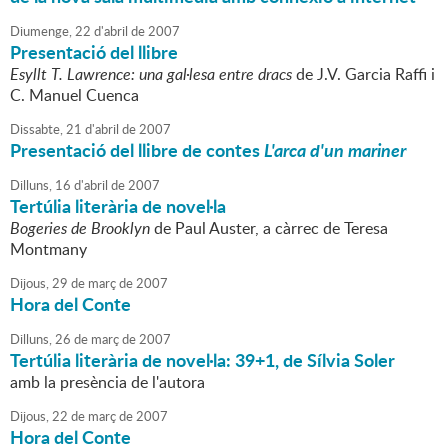
Diumenge,
22
d'
abril
de
2007
Presentació del llibre
Esyllt T. Lawrence: una gal·lesa entre dracs
de J.V. Garcia Raffi i
C. Manuel Cuenca
Dissabte,
21
d'
abril
de
2007
Presentació del llibre de contes
L'arca d'un mariner
Dilluns,
16
d'
abril
de
2007
Tertúlia literària de novel·la
Bogeries de Brooklyn
de Paul Auster, a càrrec de Teresa
Montmany
Dijous,
29
de
març
de
2007
Hora del Conte
Dilluns,
26
de
març
de
2007
Tertúlia literària de novel·la: 39+1, de Sílvia Soler
amb la presència de l'autora
Dijous,
22
de
març
de
2007
Hora del Conte