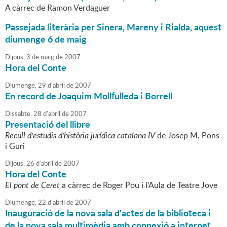
A càrrec de Ramon Verdaguer
Passejada literària per Sinera, Mareny i Rialda, aquest
diumenge 6 de maig
Dijous,
3
de
maig
de
2007
Hora del Conte
Diumenge,
29
d'
abril
de
2007
En record de Joaquim Mollfulleda i Borrell
Dissabte,
28
d'
abril
de
2007
Presentació del llibre
Recull d'estudis d'història jurídica catalana IV
de Josep M. Pons
i Guri
Dijous,
26
d'
abril
de
2007
Hora del Conte
El pont de Ceret
a càrrec de Roger Pou i l'Aula de Teatre Jove
Diumenge,
22
d'
abril
de
2007
Inauguració de la nova sala d'actes de la biblioteca i
de la nova sala multimèdia amb connexió a internet