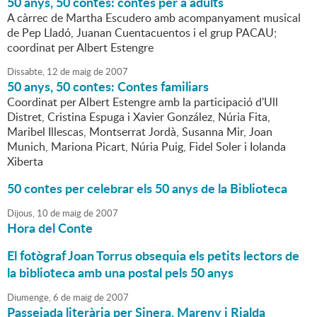
50 anys, 50 contes: contes per a adults
A càrrec de Martha Escudero amb acompanyament musical
de Pep Lladó, Juanan Cuentacuentos i el grup PACAU;
coordinat per Albert Estengre
Dissabte,
12
de
maig
de
2007
50 anys, 50 contes: Contes familiars
Coordinat per Albert Estengre amb la participació d'Ull
Distret, Cristina Espuga i Xavier González, Núria Fita,
Maribel Illescas, Montserrat Jordà, Susanna Mir, Joan
Munich, Mariona Picart, Núria Puig, Fidel Soler i Iolanda
Xiberta
50 contes per celebrar els 50 anys de la Biblioteca
Dijous,
10
de
maig
de
2007
Hora del Conte
El fotògraf Joan Torrus obsequia els petits lectors de
la biblioteca amb una postal pels 50 anys
Diumenge,
6
de
maig
de
2007
Passejada literària per Sinera, Mareny i Rialda