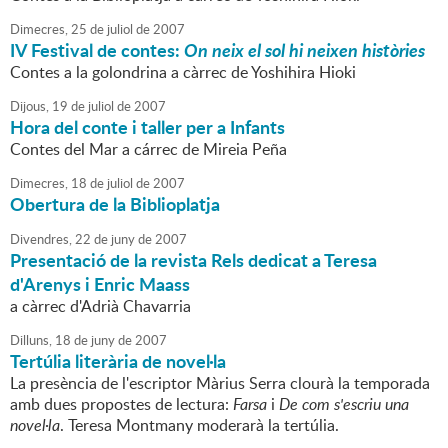
Dimecres,
25
de
juliol
de
2007
IV Festival de contes:
On neix el sol hi neixen històries
Contes a la golondrina a càrrec de Yoshihira Hioki
Dijous,
19
de
juliol
de
2007
Hora del conte i taller per a Infants
Contes del Mar a cárrec de Mireia Peña
Dimecres,
18
de
juliol
de
2007
Obertura de la Biblioplatja
Divendres,
22
de
juny
de
2007
Presentació de la revista Rels dedicat a Teresa
d'Arenys i Enric Maass
a càrrec d'Adrià Chavarria
Dilluns,
18
de
juny
de
2007
Tertúlia literària de novel·la
La presència de l'escriptor Màrius Serra clourà la temporada
amb dues propostes de lectura:
Farsa
i
De com s'escriu una
novel·la
. Teresa Montmany moderarà la tertúlia.