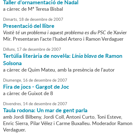
Taller d'ornamentació de Nadal
a càrrec de Mª Teresa Bisbal
Dimarts,
18
de
desembre
de
2007
Presentació del llibre
Vostè té un problema i aquest problema es diu PSC
de Xavier
Mir. Presentaran l'acte l'Isabel Artero i Ramon Verdaguer
Dilluns,
17
de
desembre
de
2007
Tertúlia literària de novel·la:
Línia blava
de Ramon
Solsona
a càrrec de Quim Mateu, amb la presència de l'autor
Diumenge,
16
de
desembre
de
2007
Fira de jocs - Gargot de Joc
a càrrec de Guixot de 8
Divendres,
14
de
desembre
de
2007
Taula rodona: Un mar de gent parla
amb Jordi Bilbeny, Jordi Coll, Antoni Curto, Toni Esteve,
Enric Sierra, Pilar Vélez i Carme Buxalleu. Moderador Ramon
Verdaguer.