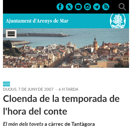
Portada
>
Agenda
>
07-06-
2007
>
Marcs
>
Culturals
>
2007
>
50 anys Biblioteca
DIJOUS,
7
DE
JUNY
DE
2007
-
6 H TARDA
Cloenda de la temporada de
l'hora del conte
El món dels tovets
a càrrec de Tantàgora