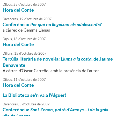
Dijous,
25
d'
octubre
de
2007
Hora del Conte
Divendres,
19
d'
octubre
de
2007
Conferència:
Per què no llegeixen els adolescents?
a càrrec de Gemma Lienas
Dijous,
18
d'
octubre
de
2007
Hora del Conte
Dilluns,
15
d'
octubre
de
2007
Tertúlia literària de novel·la:
Llums a la costa
, de Jaume
Benavente
A càrrec d'Òscar Carreño, amb la presència de l'autor
Dijous,
11
d'
octubre
de
2007
Hora del Conte
La Biblioteca se'n va a l'Alguer!
Divendres,
5
d'
octubre
de
2007
Conferència:
Sant Zenon, patró d'Arenys... i de la gaia
vila de Luzaga