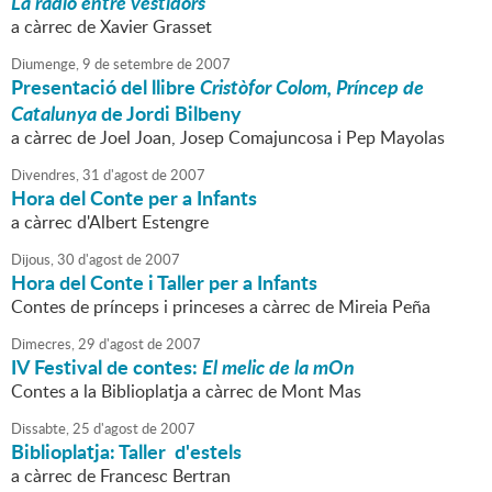
La ràdio entre vestidors
a càrrec de Xavier Grasset
Diumenge,
9
de
setembre
de
2007
Presentació del llibre
Cristòfor Colom, Príncep de
Catalunya
de Jordi Bilbeny
a càrrec de Joel Joan, Josep Comajuncosa i Pep Mayolas
Divendres,
31
d'
agost
de
2007
Hora del Conte per a Infants
a càrrec d'Albert Estengre
Dijous,
30
d'
agost
de
2007
Hora del Conte i Taller per a Infants
Contes de prínceps i princeses a càrrec de Mireia Peña
Dimecres,
29
d'
agost
de
2007
IV Festival de contes:
El melic de la mOn
Contes a la Biblioplatja a càrrec de Mont Mas
Dissabte,
25
d'
agost
de
2007
Biblioplatja: Taller d'estels
a càrrec de Francesc Bertran