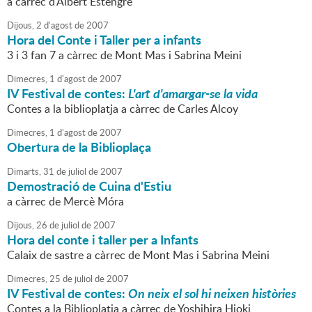
a càrrec d'Albert Estengre
Dijous,
2
d'
agost
de
2007
Hora del Conte i Taller per a infants
3 i 3 fan 7 a càrrec de Mont Mas i Sabrina Meini
Dimecres,
1
d'
agost
de
2007
IV Festival de contes:
L'art d'amargar-se la vida
Contes a la biblioplatja a càrrec de Carles Alcoy
Dimecres,
1
d'
agost
de
2007
Obertura de la Biblioplaça
Dimarts,
31
de
juliol
de
2007
Demostració de Cuina d'Estiu
a càrrec de Mercè Móra
Dijous,
26
de
juliol
de
2007
Hora del conte i taller per a Infants
Calaix de sastre a càrrec de Mont Mas i Sabrina Meini
Dimecres,
25
de
juliol
de
2007
IV Festival de contes:
On neix el sol hi neixen històries
Contes a la Biblioplatja a càrrec de Yoshihira Hioki