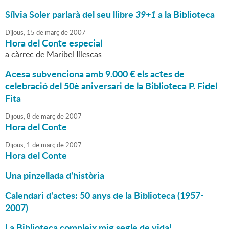
Sílvia Soler parlarà del seu llibre
39+1
a la Biblioteca
Dijous,
15
de
març
de
2007
Hora del Conte especial
a càrrec de Maribel Illescas
Acesa subvenciona amb 9.000 € els actes de
celebració del 50è aniversari de la Biblioteca P. Fidel
Fita
Dijous,
8
de
març
de
2007
Hora del Conte
Dijous,
1
de
març
de
2007
Hora del Conte
Una pinzellada d'història
Calendari d'actes: 50 anys de la Biblioteca (1957-
2007)
La Biblioteca compleix mig segle de vida!