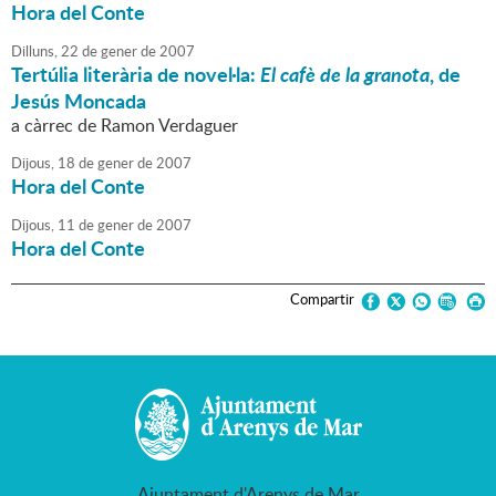
Hora del Conte
Dilluns,
22
de
gener
de
2007
Tertúlia literària de novel·la:
El cafè de la granota
, de
Jesús Moncada
a càrrec de Ramon Verdaguer
Dijous,
18
de
gener
de
2007
Hora del Conte
Dijous,
11
de
gener
de
2007
Hora del Conte
Compartir
Ajuntament d'Arenys de Mar