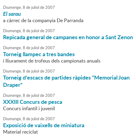
Diumenge,
8
de
juliol
de
2007
El sarau
a càrrec de la companyia De Parranda
Diumenge,
8
de
juliol
de
2007
Repicada general de campanes en honor a Sant Zenon
Diumenge,
8
de
juliol
de
2007
Torneig llampec a tres bandes
i lliurament de trofeus dels campionats anuals
Diumenge,
8
de
juliol
de
2007
Torneig d'escacs de partides ràpides "Memorial Joan
Draper"
Diumenge,
8
de
juliol
de
2007
XXXIII Concurs de pesca
Concurs infantil i juvenil
Diumenge,
8
de
juliol
de
2007
Exposició de vaixells de miniatura
Material reciclat