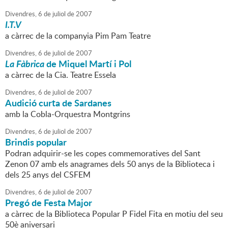
Divendres,
6
de
juliol
de
2007
I.T.V
a càrrec de la companyia Pim Pam Teatre
Divendres,
6
de
juliol
de
2007
La Fàbrica
de Miquel Martí i Pol
a càrrec de la Cia. Teatre Essela
Divendres,
6
de
juliol
de
2007
Audició curta de Sardanes
amb la Cobla-Orquestra Montgrins
Divendres,
6
de
juliol
de
2007
Brindis popular
Podran adquirir-se les copes commemoratives del Sant
Zenon 07 amb els anagrames dels 50 anys de la Biblioteca i
dels 25 anys del CSFEM
Divendres,
6
de
juliol
de
2007
Pregó de Festa Major
a càrrec de la Biblioteca Popular P Fidel Fita en motiu del seu
50è aniversari