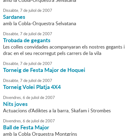
amb la Cobla-Orquestra Selvatana
Dissabte,
7
de
juliol
de
2007
Sardanes
amb la Cobla-Orquestra Selvatana
Dissabte,
7
de
juliol
de
2007
Trobada de gegants
Les colles convidades acompanyaran els nostres gegants i
drac en el seu recorregut pels carrers de la vila
Dissabte,
7
de
juliol
de
2007
Torneig de Festa Major de Hoquei
Dissabte,
7
de
juliol
de
2007
Torneig Volei Platja 4X4
Divendres,
6
de
juliol
de
2007
Nits joves
Actuacions d'Adiktes a la barra, Skafam i Strombes
Divendres,
6
de
juliol
de
2007
Ball de Festa Major
amb la Cobla Orquestra Montgrins