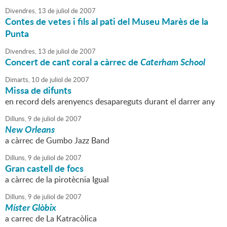
Divendres,
13
de
juliol
de
2007
Contes de vetes i fils al pati del Museu Marès de la
Punta
Divendres,
13
de
juliol
de
2007
Concert de cant coral a càrrec de
Caterham School
Dimarts,
10
de
juliol
de
2007
Missa de difunts
en record dels arenyencs desapareguts durant el darrer any
Dilluns,
9
de
juliol
de
2007
New Orleans
a càrrec de Gumbo Jazz Band
Dilluns,
9
de
juliol
de
2007
Gran castell de focs
a càrrec de la pirotècnia Igual
Dilluns,
9
de
juliol
de
2007
Míster Glòbix
a carrec de La Katracòlica