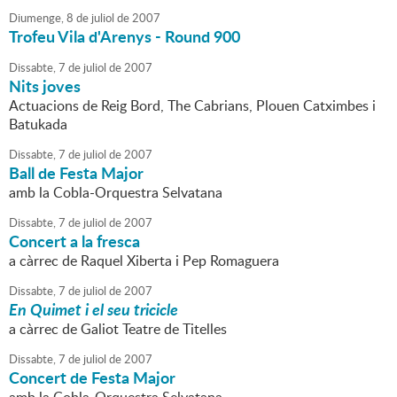
Diumenge,
8
de
juliol
de
2007
Trofeu Vila d'Arenys - Round 900
Dissabte,
7
de
juliol
de
2007
Nits joves
Actuacions de Reig Bord, The Cabrians, Plouen Catximbes i
Batukada
Dissabte,
7
de
juliol
de
2007
Ball de Festa Major
amb la Cobla-Orquestra Selvatana
Dissabte,
7
de
juliol
de
2007
Concert a la fresca
a càrrec de Raquel Xiberta i Pep Romaguera
Dissabte,
7
de
juliol
de
2007
En Quimet i el seu tricicle
a càrrec de Galiot Teatre de Titelles
Dissabte,
7
de
juliol
de
2007
Concert de Festa Major