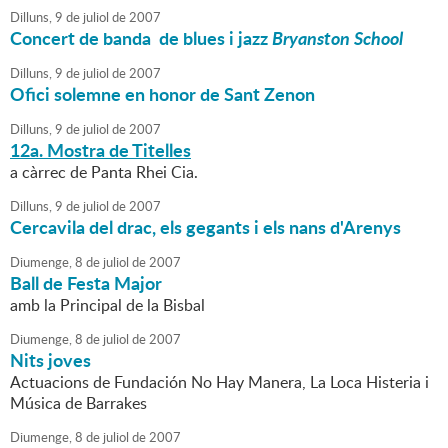
Dilluns,
9
de
juliol
de
2007
Concert de banda de blues i jazz
Bryanston School
Dilluns,
9
de
juliol
de
2007
Ofici solemne en honor de Sant Zenon
Dilluns,
9
de
juliol
de
2007
12a. Mostra de Titelles
a càrrec de Panta Rhei Cia.
Dilluns,
9
de
juliol
de
2007
Cercavila del drac, els gegants i els nans d'Arenys
Diumenge,
8
de
juliol
de
2007
Ball de Festa Major
amb la Principal de la Bisbal
Diumenge,
8
de
juliol
de
2007
Nits joves
Actuacions de Fundación No Hay Manera, La Loca Histeria i
Música de Barrakes
Diumenge,
8
de
juliol
de
2007