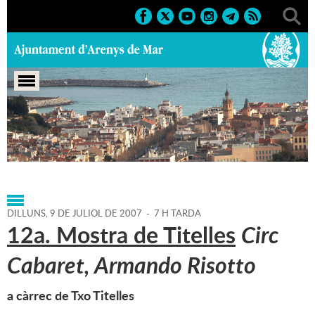
Portada
>
Agenda
>
09-07-
2007
>
Marcs
>
Culturals
>
2007
>
Sant Zenon 2007
DILLUNS,
9
DE
JULIOL
DE
2007
-
7 H TARDA
12a. Mostra de Titelles
Circ
Cabaret, Armando Risotto
a càrrec de Txo Titelles