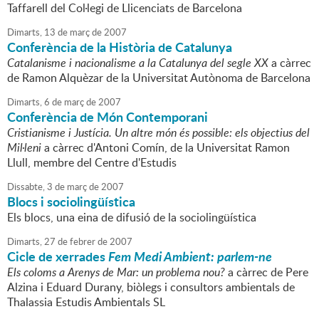
Taffarell del Col·legi de Llicenciats de Barcelona
Dimarts,
13
de
març
de
2007
Conferència de la Història de Catalunya
Catalanisme i nacionalisme a la Catalunya del segle XX
a càrrec
de Ramon Alquèzar de la Universitat Autònoma de Barcelona
Dimarts,
6
de
març
de
2007
Conferència de Món Contemporani
Cristianisme i Justícia. Un altre món és possible: els objectius del
Mil·leni
a càrrec d'Antoni Comín, de la Universitat Ramon
Llull, membre del Centre d'Estudis
Dissabte,
3
de
març
de
2007
Blocs i sociolingüística
Els blocs, una eina de difusió de la sociolingüística
Dimarts,
27
de
febrer
de
2007
Cicle de xerrades
Fem Medi Ambient: parlem-ne
Els coloms a Arenys de Mar: un problema nou?
a càrrec de Pere
Alzina i Eduard Durany, biòlegs i consultors ambientals de
Thalassia Estudis Ambientals SL