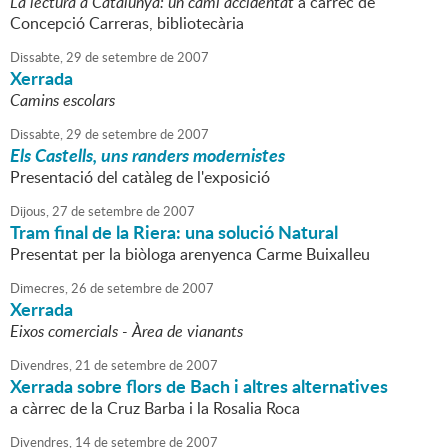
La lectura a Catalunya: un camí accidentat
a càrrec de
Concepció Carreras, bibliotecària
Dissabte,
29
de
setembre
de
2007
Xerrada
Camins escolars
Dissabte,
29
de
setembre
de
2007
Els Castells, uns randers modernistes
Presentació del catàleg de l'exposició
Dijous,
27
de
setembre
de
2007
Tram final de la Riera: una solució Natural
Presentat per la biòloga arenyenca Carme Buixalleu
Dimecres,
26
de
setembre
de
2007
Xerrada
Eixos comercials - Àrea de vianants
Divendres,
21
de
setembre
de
2007
Xerrada sobre flors de Bach i altres alternatives
a càrrec de la Cruz Barba i la Rosalia Roca
Divendres,
14
de
setembre
de
2007