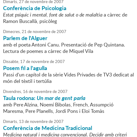
Dimarts,
27
de
novembre
de
2007
Conferència de Psicologia
Estat psíquic i mental, font de salut o de malaltia
a càrrec de
Ramon Buscallà, psicòleg
Dimecres,
21
de
novembre
de
2007
Parlem de l'Alguer
amb el poeta Antoni Canu. Presentació de Pep Quintana.
Lectura de poemes a càrrec de Miquel Vila
Dissabte,
17
de
novembre
de
2007
Posem fil a l'agulla
Passi d'un capítol de la sèrie Vides Privades de TV3 dedicat al
món del tèxtil i tertúlia
Divendres,
16
de
novembre
de
2007
Taula rodona:
Un mar de gent parla
amb Pere Alzina, Noemí Bibolas, French, Assumpció
Maresma, Pere Planells, Jordi Pons i Eloi Tomàs
Dimarts,
13
de
novembre
de
2007
Conferència de Medicina Tradicional
Medicina natural i medicina convencional. Decidir amb criteri