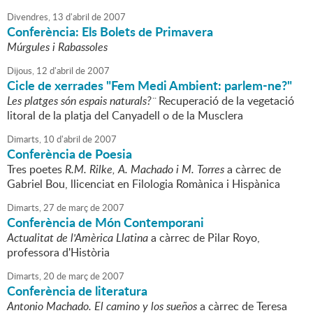
Divendres,
13
d'
abril
de
2007
Conferència: Els Bolets de Primavera
Múrgules i Rabassoles
Dijous,
12
d'
abril
de
2007
Cicle de xerrades "Fem Medi Ambient: parlem-ne?"
Les platges són espais naturals?¨
Recuperació de la vegetació
litoral de la platja del Canyadell o de la Musclera
Dimarts,
10
d'
abril
de
2007
Conferència de Poesia
Tres poetes
R.M. Rilke, A. Machado i M. Torres
a càrrec de
Gabriel Bou, llicenciat en Filologia Romànica i Hispànica
Dimarts,
27
de
març
de
2007
Conferència de Món Contemporani
Actualitat de l'Amèrica Llatina
a càrrec de Pilar Royo,
professora d'Història
Dimarts,
20
de
març
de
2007
Conferència de literatura
Antonio Machado. El camino y los sueños
a càrrec de Teresa