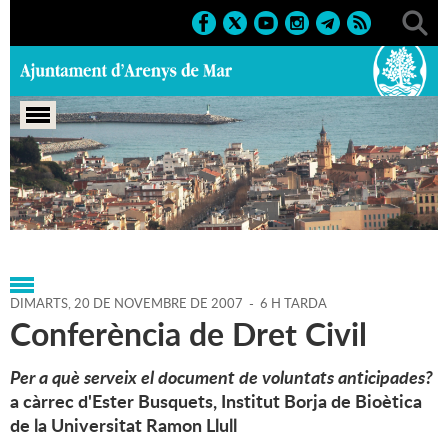
Portada
>
Agenda
>
20-11-
2007
>
Marcs
>
Culturals
>
2007
>
Conferències 2007
DIMARTS,
20
DE
NOVEMBRE
DE
2007
-
6 H TARDA
Conferència de Dret Civil
Per a què serveix el document de voluntats anticipades?
a càrrec d'Ester Busquets, Institut Borja de Bioètica
de la Universitat Ramon Llull