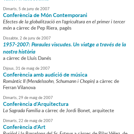
Dimarts,
5
de
juny
de
2007
Conferència de Món Contemporani
Efectes de la globalització en l'agricultura en el primer i tercer
món
a càrrec de Pep Riera, pagès
Dissabte,
2
de
juny
de
2007
1957-2007: Paraules viscudes. Un viatge a través de la
nostra història
a càrrec de Lluís Danés
Dijous,
31
de
maig
de
2007
Conferència amb audició de música
Romàntic II (Mendelssohn, Schumann i Chopin)
a càrrec de
Ferran Vilanova
Dimarts,
29
de
maig
de
2007
Conferència d'Arquitectura
La Sagrada Família
a càrrec de Jordi Bonet, arquitecte
Dimarts,
22
de
maig
de
2007
Conferència d'Art
Rusiñol i la Barcelona del Sr. Esteve
a càrrec de Pilar Vélez, de