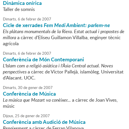
Dinàmica onírica
Taller de somnis
Dimarts,
6
de
febrer
de
2007
Cicle de xerrades
Fem Medi Ambient: parlem-ne
Els plàtans monumentals de la Riera. Estat actual i propostes de
millora
a càrrec d'Eliseu Guillamon Villalba, enginyer tècnic
agrícola
Dimarts,
6
de
febrer
de
2007
Conferència de Món Contemporani
L'Islam com a religió asiàtica i l'Àsia Central actual. Noves
perspectives
a càrrec de Víctor Pallejà, islamòleg, Universitat
d'Alacant. UOC.
Dimarts,
30
de
gener
de
2007
Conferència de Música
La música que Mozart va conèixer...
a càrrec de Joan Vives,
músic
Dijous,
25
de
gener
de
2007
Conferència amb Audició de Música
Renaixement
a càrrec de Ferran Vilanova