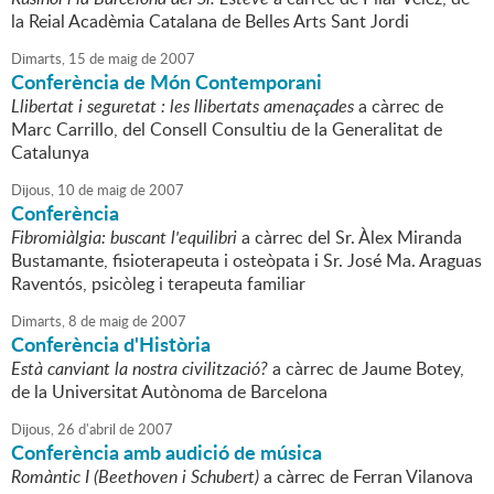
la Reial Acadèmia Catalana de Belles Arts Sant Jordi
Dimarts,
15
de
maig
de
2007
Conferència de Món Contemporani
Llibertat i seguretat : les llibertats amenaçades
a càrrec de
Marc Carrillo, del Consell Consultiu de la Generalitat de
Catalunya
Dijous,
10
de
maig
de
2007
Conferència
Fibromiàlgia: buscant l'equilibri
a càrrec del Sr. Àlex Miranda
Bustamante, fisioterapeuta i osteòpata i Sr. José Ma. Araguas
Raventós, psicòleg i terapeuta familiar
Dimarts,
8
de
maig
de
2007
Conferència d'Història
Està canviant la nostra civilització?
a càrrec de Jaume Botey,
de la Universitat Autònoma de Barcelona
Dijous,
26
d'
abril
de
2007
Conferència amb audició de música
Romàntic I (Beethoven i Schubert)
a càrrec de Ferran Vilanova